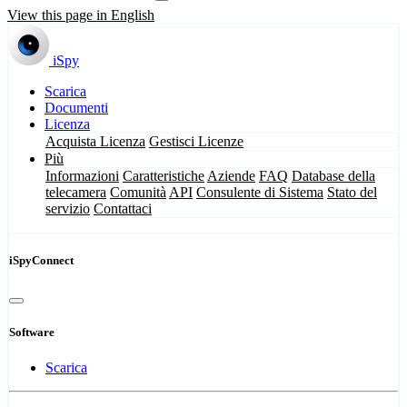
View this page in English
iSpy
Scarica
Documenti
Licenza
Acquista Licenza
Gestisci Licenze
Più
Informazioni
Caratteristiche
Aziende
FAQ
Database della
telecamera
Comunità
API
Consulente di Sistema
Stato del
servizio
Contattaci
iSpyConnect
Software
Scarica