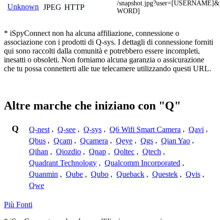
/snapshot.jpg?user=[USERNAME]
Unknown
JPEG
HTTP
WORD]
* iSpyConnect non ha alcuna affiliazione, connessione o
associazione con i prodotti di Q-sys. I dettagli di connessione forniti
qui sono raccolti dalla comunità e potrebbero essere incompleti,
inesatti o obsoleti. Non forniamo alcuna garanzia o assicurazione
che tu possa connetterti alle tue telecamere utilizzando questi URL.
Altre marche che iniziano con "Q"
Q
Q-nest
,
Q-see
,
Q-sys
,
Q6 Wifi Smart Camera
,
Qavi
,
Qbus
,
Qcam
,
Qcamera
,
Qeye
,
Qgs
,
Qian Yao
,
Qihan
,
Qiozdio
,
Qnap
,
Qoltec
,
Qtech
,
Quadrant Technology
,
Qualcomm Incorporated
,
Quanmin
,
Qube
,
Qubo
,
Queback
,
Questek
,
Qvis
,
Qwe
Più Fonti