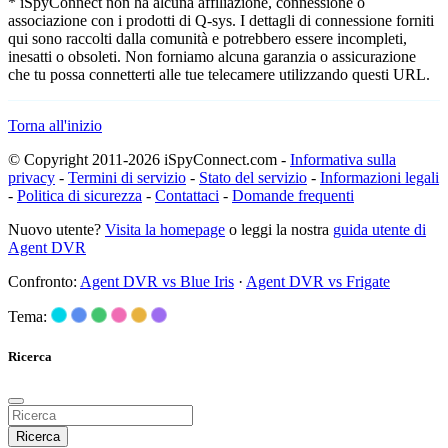
* iSpyConnect non ha alcuna affiliazione, connessione o
associazione con i prodotti di Q-sys. I dettagli di connessione forniti
qui sono raccolti dalla comunità e potrebbero essere incompleti,
inesatti o obsoleti. Non forniamo alcuna garanzia o assicurazione
che tu possa connetterti alle tue telecamere utilizzando questi URL.
Torna all'inizio
© Copyright 2011-2026 iSpyConnect.com -
Informativa sulla
privacy
-
Termini di servizio
-
Stato del servizio
-
Informazioni legali
-
Politica di sicurezza
-
Contattaci
-
Domande frequenti
Nuovo utente?
Visita la homepage
o leggi la nostra
guida utente di
Agent DVR
Confronto:
Agent DVR vs Blue Iris
·
Agent DVR vs Frigate
Tema:
Ricerca
Ricerca