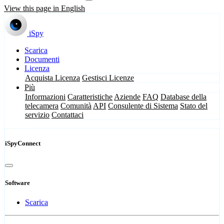
View this page in English
iSpy
Scarica
Documenti
Licenza
Acquista Licenza
Gestisci Licenze
Più
Informazioni
Caratteristiche
Aziende
FAQ
Database della
telecamera
Comunità
API
Consulente di Sistema
Stato del
servizio
Contattaci
iSpyConnect
Software
Scarica