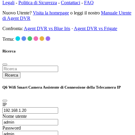
Legali
-
Politica di Sicurezza
-
Contattaci
-
FAQ
Nuovo Utente?
Visita la homepage
o leggi il nostro
Manuale Utente
di Agent DVR
Confronta:
Agent DVR vs Blue Iris
·
Agent DVR vs Frigate
Tema:
Ricerca
Ricerca
Q6 Wifi Smart Camera Assistente di Connessione della Telecamera IP
IP
Nome utente
Password