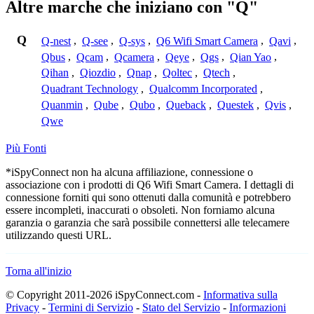
Altre marche che iniziano con "Q"
Q
Q-nest
,
Q-see
,
Q-sys
,
Q6 Wifi Smart Camera
,
Qavi
,
Qbus
,
Qcam
,
Qcamera
,
Qeye
,
Qgs
,
Qian Yao
,
Qihan
,
Qiozdio
,
Qnap
,
Qoltec
,
Qtech
,
Quadrant Technology
,
Qualcomm Incorporated
,
Quanmin
,
Qube
,
Qubo
,
Queback
,
Questek
,
Qvis
,
Qwe
Più Fonti
*iSpyConnect non ha alcuna affiliazione, connessione o
associazione con i prodotti di Q6 Wifi Smart Camera. I dettagli di
connessione forniti qui sono ottenuti dalla comunità e potrebbero
essere incompleti, inaccurati o obsoleti. Non forniamo alcuna
garanzia o garanzia che sarà possibile connettersi alle telecamere
utilizzando questi URL.
Torna all'inizio
© Copyright 2011-2026 iSpyConnect.com -
Informativa sulla
Privacy
-
Termini di Servizio
-
Stato del Servizio
-
Informazioni