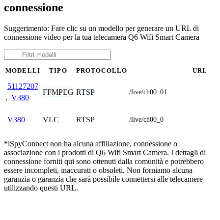
connessione
Suggerimento: Fare clic su un modello per generare un URL di
connessione video per la tua telecamera Q6 Wifi Smart Camera
MODELLI
TIPO
PROTOCOLLO
URL
51127207
FFMPEG
RTSP
/live/ch00_01
,
V380
VLC
RTSP
V380
/live/ch00_0
*iSpyConnect non ha alcuna affiliazione, connessione o
associazione con i prodotti di Q6 Wifi Smart Camera. I dettagli di
connessione forniti qui sono ottenuti dalla comunità e potrebbero
essere incompleti, inaccurati o obsoleti. Non forniamo alcuna
garanzia o garanzia che sarà possibile connettersi alle telecamere
utilizzando questi URL.