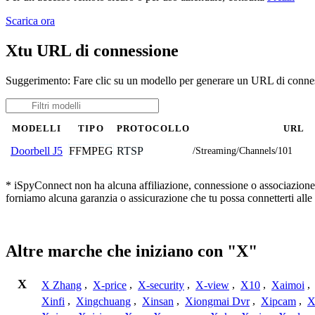
Scarica ora
Xtu URL di connessione
Suggerimento: Fare clic su un modello per generare un URL di connes
MODELLI
TIPO
PROTOCOLLO
URL
FFMPEG
RTSP
Doorbell J5
/Streaming/Channels/101
* iSpyConnect non ha alcuna affiliazione, connessione o associazione co
forniamo alcuna garanzia o assicurazione che tu possa connetterti alle
Altre marche che iniziano con "X"
X
X Zhang
,
X-price
,
X-security
,
X-view
,
X10
,
Xaimoi
,
Xinfi
,
Xingchuang
,
Xinsan
,
Xiongmai Dvr
,
Xipcam
,
X