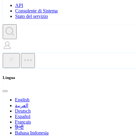
API
Consulente di Sistema
Stato del servizio
IT
Lingua
English
العربية
Deutsch
Español
Français
हिन्दी
Bahasa Indonesia