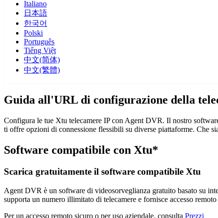
Italiano
日本語
한국어
Polski
Português
Tiếng Việt
中文(简体)
中文(繁體)
Guida all'URL di configurazione della tel
Configura le tue Xtu telecamere IP con Agent DVR. Il nostro software
ti offre opzioni di connessione flessibili su diverse piattaforme. Che 
Software compatibile con Xtu*
Scarica gratuitamente il software compatibile Xtu
Agent DVR è un software di videosorveglianza gratuito basato su intelli
supporta un numero illimitato di telecamere e fornisce accesso remoto
Per un accesso remoto sicuro o per uso aziendale, consulta
Prezzi