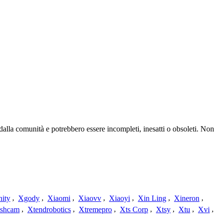
 dalla comunità e potrebbero essere incompleti, inesatti o obsoleti. Non
nity
,
Xgody
,
Xiaomi
,
Xiaovv
,
Xiaoyi
,
Xin Ling
,
Xineron
,
shcam
,
Xtendrobotics
,
Xtremepro
,
Xts Corp
,
Xtsy
,
Xtu
,
Xvi
,