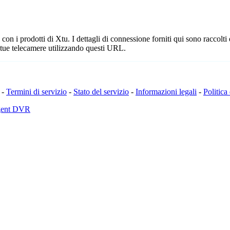
n i prodotti di Xtu. I dettagli di connessione forniti qui sono raccolti
 tue telecamere utilizzando questi URL.
-
Termini di servizio
-
Stato del servizio
-
Informazioni legali
-
Politica
Agent DVR