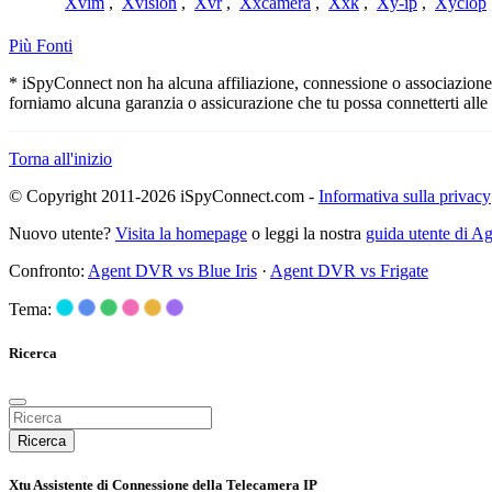
Xvim
,
Xvision
,
Xvr
,
Xxcamera
,
Xxk
,
Xy-ip
,
Xyclop
Più Fonti
* iSpyConnect non ha alcuna affiliazione, connessione o associazione co
forniamo alcuna garanzia o assicurazione che tu possa connetterti alle
Torna all'inizio
© Copyright 2011-2026 iSpyConnect.com -
Informativa sulla privacy
Nuovo utente?
Visita la homepage
o leggi la nostra
guida utente di 
Confronto:
Agent DVR vs Blue Iris
·
Agent DVR vs Frigate
Tema:
Ricerca
Ricerca
Xtu Assistente di Connessione della Telecamera IP