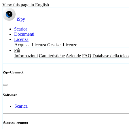
View this page in English
iSpy
Scarica
Documenti
Licenza
Acquista Licenza
Gestisci Licenze
Più
Informazioni
Caratteristiche
Aziende
FAQ
Database della tele
iSpyConnect
Software
Scarica
Accesso remoto