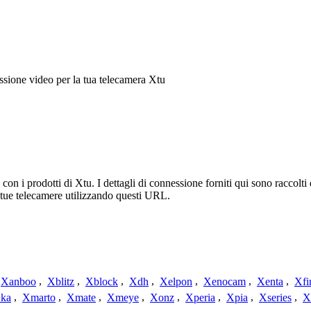
sione video per la tua telecamera Xtu
n i prodotti di Xtu. I dettagli di connessione forniti qui sono raccolti
 tue telecamere utilizzando questi URL.
Xanboo
,
Xblitz
,
Xblock
,
Xdh
,
Xelpon
,
Xenocam
,
Xenta
,
Xfi
ka
,
Xmarto
,
Xmate
,
Xmeye
,
Xonz
,
Xperia
,
Xpia
,
Xseries
,
X