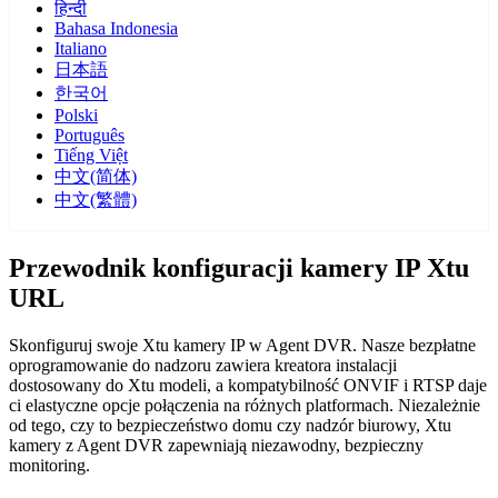
हिन्दी
Bahasa Indonesia
Italiano
日本語
한국어
Polski
Português
Tiếng Việt
中文(简体)
中文(繁體)
Przewodnik konfiguracji kamery IP Xtu
URL
Skonfiguruj swoje Xtu kamery IP w Agent DVR. Nasze bezpłatne
oprogramowanie do nadzoru zawiera kreatora instalacji
dostosowany do Xtu modeli, a kompatybilność ONVIF i RTSP daje
ci elastyczne opcje połączenia na różnych platformach. Niezależnie
od tego, czy to bezpieczeństwo domu czy nadzór biurowy, Xtu
kamery z Agent DVR zapewniają niezawodny, bezpieczny
monitoring.