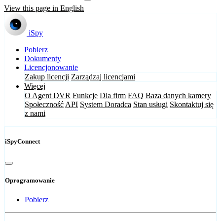
View this page in English
iSpy
Pobierz
Dokumenty
Licencjonowanie
Zakup licencji
Zarządzaj licencjami
Więcej
O Agent DVR
Funkcje
Dla firm
FAQ
Baza danych kamery
Społeczność
API
System Doradca
Stan usługi
Skontaktuj się
z nami
iSpyConnect
Oprogramowanie
Pobierz