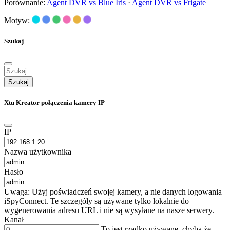
Porównanie:
Agent DVR vs Blue Iris
·
Agent DVR vs Frigate
Motyw:
Szukaj
Szukaj
Xtu Kreator połączenia kamery IP
IP
Nazwa użytkownika
Hasło
Uwaga: Użyj poświadczeń swojej kamery, a nie danych logowania
iSpyConnect. Te szczegóły są używane tylko lokalnie do
wygenerowania adresu URL i nie są wysyłane na nasze serwery.
Kanał
To jest rzadko używane, chyba że