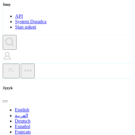
Inny
API
System Doradca
Stan usługi
PL
Język
English
العربية
Deutsch
Español
Français