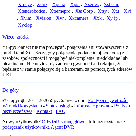
Xmeye
,
Xonz
,
Xperia
,
Xpia
,
Xseries
,
Xshcam
,
Xtendrobotics
,
Xtremepro
,
Xts Corp
,
Xtsy
,
Xtu
,
Xvi
,
Xvim
,
Xvision
,
Xvr
,
Xxcamera
,
Xxk
,
Xy-ip
,
Xyclop
Więcej źródeł
* iSpyConnect nie ma powiązań, połączenia ani stowarzyszenia z
produktami Xtu. Szczegóły połączenia podane tutaj pochodzą z
zasobów społeczności i mogą być niekompletne, niedokładne lub
nieaktualne. Nie udzielamy żadnych gwarancji ani rękojmi, że
będziesz w stanie połączyć się z kamerami za pomocą tych adresów
URL.
Do góry
© Copyright 2011-2026 iSpyConnect.com -
Polityka prywatności
-
Warunki korzystania
-
Status usługi
-
Informacje prawne
-
Polityka
bezpieczeństwa
-
Kontakt
-
FAQ
Nowy użytkownik?
Odwiedź stronę główną
lub przeczytaj nasz
podręcznik użytkownika Agent DVR