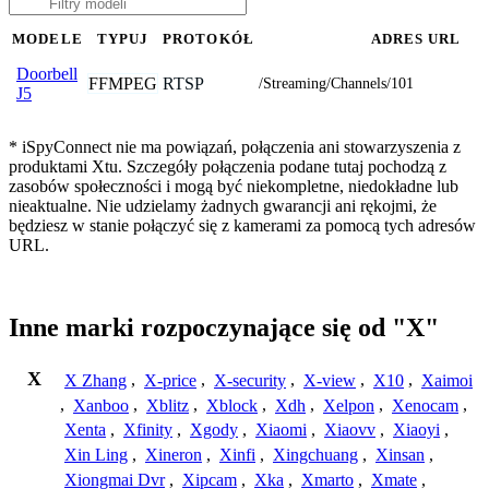
MODELE
TYPUJ
PROTOKÓŁ
ADRES URL
Doorbell
FFMPEG
RTSP
/Streaming/Channels/101
J5
* iSpyConnect nie ma powiązań, połączenia ani stowarzyszenia z
produktami Xtu. Szczegóły połączenia podane tutaj pochodzą z
zasobów społeczności i mogą być niekompletne, niedokładne lub
nieaktualne. Nie udzielamy żadnych gwarancji ani rękojmi, że
będziesz w stanie połączyć się z kamerami za pomocą tych adresów
URL.
Inne marki rozpoczynające się od "X"
X
X Zhang
,
X-price
,
X-security
,
X-view
,
X10
,
Xaimoi
,
Xanboo
,
Xblitz
,
Xblock
,
Xdh
,
Xelpon
,
Xenocam
,
Xenta
,
Xfinity
,
Xgody
,
Xiaomi
,
Xiaovv
,
Xiaoyi
,
Xin Ling
,
Xineron
,
Xinfi
,
Xingchuang
,
Xinsan
,
Xiongmai Dvr
,
Xipcam
,
Xka
,
Xmarto
,
Xmate
,