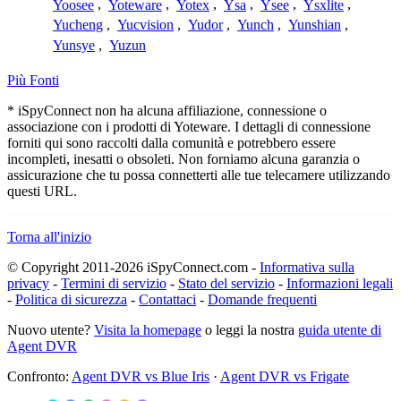
Yoosee
,
Yoteware
,
Yotex
,
Ysa
,
Ysee
,
Ysxlite
,
Yucheng
,
Yucvision
,
Yudor
,
Yunch
,
Yunshian
,
Yunsye
,
Yuzun
Più Fonti
* iSpyConnect non ha alcuna affiliazione, connessione o
associazione con i prodotti di Yoteware. I dettagli di connessione
forniti qui sono raccolti dalla comunità e potrebbero essere
incompleti, inesatti o obsoleti. Non forniamo alcuna garanzia o
assicurazione che tu possa connetterti alle tue telecamere utilizzando
questi URL.
Torna all'inizio
© Copyright 2011-2026 iSpyConnect.com -
Informativa sulla
privacy
-
Termini di servizio
-
Stato del servizio
-
Informazioni legali
-
Politica di sicurezza
-
Contattaci
-
Domande frequenti
Nuovo utente?
Visita la homepage
o leggi la nostra
guida utente di
Agent DVR
Confronto:
Agent DVR vs Blue Iris
·
Agent DVR vs Frigate