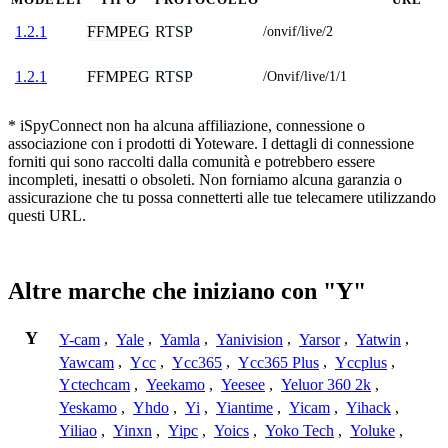
FFMPEG
RTSP
1.2.1
/onvif/live/2
FFMPEG
RTSP
1.2.1
/Onvif/live/1/1
* iSpyConnect non ha alcuna affiliazione, connessione o
associazione con i prodotti di Yoteware. I dettagli di connessione
forniti qui sono raccolti dalla comunità e potrebbero essere
incompleti, inesatti o obsoleti. Non forniamo alcuna garanzia o
assicurazione che tu possa connetterti alle tue telecamere utilizzando
questi URL.
Altre marche che iniziano con "Y"
Y
Y-cam
,
Yale
,
Yamla
,
Yanivision
,
Yarsor
,
Yatwin
,
Yawcam
,
Ycc
,
Ycc365
,
Ycc365 Plus
,
Yccplus
,
Yctechcam
,
Yeekamo
,
Yeesee
,
Yeluor 360 2k
,
Yeskamo
,
Yhdo
,
Yi
,
Yiantime
,
Yicam
,
Yihack
,
Yiliao
,
Yinxn
,
Yipc
,
Yoics
,
Yoko Tech
,
Yoluke
,