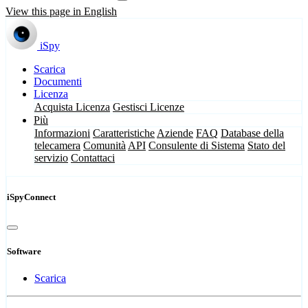
View this page in English
iSpy
Scarica
Documenti
Licenza
Acquista Licenza
Gestisci Licenze
Più
Informazioni
Caratteristiche
Aziende
FAQ
Database della
telecamera
Comunità
API
Consulente di Sistema
Stato del
servizio
Contattaci
iSpyConnect
Software
Scarica