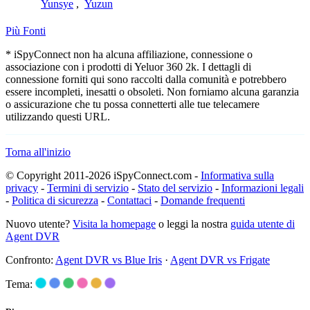
Yunsye
,
Yuzun
Più Fonti
* iSpyConnect non ha alcuna affiliazione, connessione o
associazione con i prodotti di Yeluor 360 2k. I dettagli di
connessione forniti qui sono raccolti dalla comunità e potrebbero
essere incompleti, inesatti o obsoleti. Non forniamo alcuna garanzia
o assicurazione che tu possa connetterti alle tue telecamere
utilizzando questi URL.
Torna all'inizio
© Copyright 2011-2026 iSpyConnect.com -
Informativa sulla
privacy
-
Termini di servizio
-
Stato del servizio
-
Informazioni legali
-
Politica di sicurezza
-
Contattaci
-
Domande frequenti
Nuovo utente?
Visita la homepage
o leggi la nostra
guida utente di
Agent DVR
Confronto:
Agent DVR vs Blue Iris
·
Agent DVR vs Frigate
Tema: