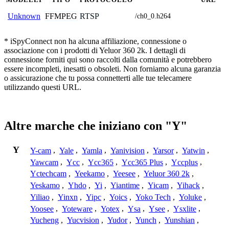
FFMPEG
RTSP
Unknown
/ch0_0.h264
* iSpyConnect non ha alcuna affiliazione, connessione o
associazione con i prodotti di Yeluor 360 2k. I dettagli di
connessione forniti qui sono raccolti dalla comunità e potrebbero
essere incompleti, inesatti o obsoleti. Non forniamo alcuna garanzia
o assicurazione che tu possa connetterti alle tue telecamere
utilizzando questi URL.
Altre marche che iniziano con "Y"
Y
Y-cam
,
Yale
,
Yamla
,
Yanivision
,
Yarsor
,
Yatwin
,
Yawcam
,
Ycc
,
Ycc365
,
Ycc365 Plus
,
Yccplus
,
Yctechcam
,
Yeekamo
,
Yeesee
,
Yeluor 360 2k
,
Yeskamo
,
Yhdo
,
Yi
,
Yiantime
,
Yicam
,
Yihack
,
Yiliao
,
Yinxn
,
Yipc
,
Yoics
,
Yoko Tech
,
Yoluke
,
Yoosee
,
Yoteware
,
Yotex
,
Ysa
,
Ysee
,
Ysxlite
,
Yucheng
,
Yucvision
,
Yudor
,
Yunch
,
Yunshian
,