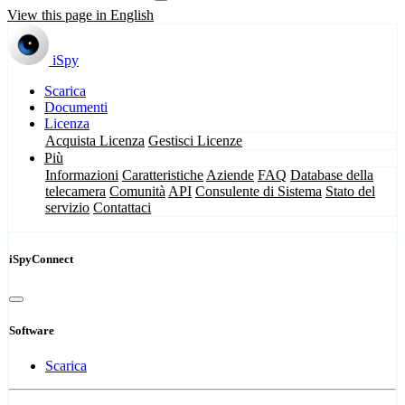
View this page in English
iSpy
Scarica
Documenti
Licenza
Acquista Licenza
Gestisci Licenze
Più
Informazioni
Caratteristiche
Aziende
FAQ
Database della
telecamera
Comunità
API
Consulente di Sistema
Stato del
servizio
Contattaci
iSpyConnect
Software
Scarica