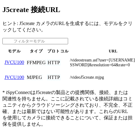
J5create 接続URL
ヒント: J5create カメラのURLを生成するには、モデルをクリ
ックしてください。
モデル
タイプ
プロトコル
URL
/videostream.asf?user=[USERNAM
JVCU100
FFMPEG
HTTP
SSWORD]&resolution=64&rate=0
MJPEG
HTTP
JVCU100
/videoJ5create.mjpg
* iSpyConnectはJ5createの製品との提携関係、接続、または
関連性を持ちません。ここに記載されている接続詳細はコミ
ュニティからクラウドソーシングされており、不完全、不正
確、または最新ではない可能性があります。これらのURL
を使用してカメラに接続できることについて、保証または担
保を提供しません。