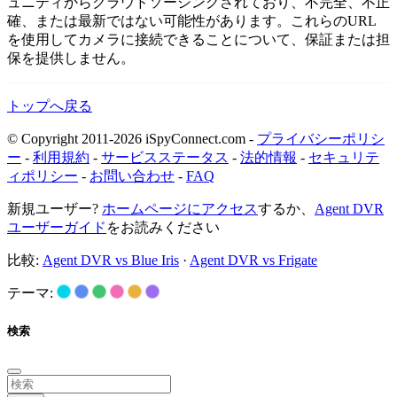
ュニティからクラウドソーシングされており、不完全、不正
確、または最新ではない可能性があります。これらのURL
を使用してカメラに接続できることについて、保証または担
保を提供しません。
トップへ戻る
© Copyright 2011-2026 iSpyConnect.com -
プライバシーポリシ
ー
-
利用規約
-
サービスステータス
-
法的情報
-
セキュリテ
ィポリシー
-
お問い合わせ
-
FAQ
新規ユーザー?
ホームページにアクセス
するか、
Agent DVR
ユーザーガイド
をお読みください
比較:
Agent DVR vs Blue Iris
·
Agent DVR vs Frigate
テーマ:
検索