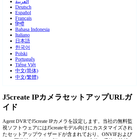
العربية
Deutsch
Español
Français
हिन्दी
Bahasa Indonesia
Italiano
日本語
한국어
Polski
Português
Tiếng Việt
中文(简体)
中文(繁體)
J5create IPカメラセットアップURLガ
イド
Agent DVRでJ5create IPカメラを設定します。当社の無料監
視ソフトウェアにはJ5createモデル向けにカスタマイズされ
たセットアップウィザードが含まれており、ONVIFおよび