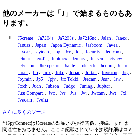
他のメーカーは「J」で始まるものもあ
ります。
J
J5create
,
Ja7204s
,
Ja7208s
,
Ja7216nc
,
Jalan
,
Janex
,
Janusz
,
Japan
,
Japon Dynamic
,
Jasboom
,
Javea
,
Jaycar
,
Jaytech
,
Jbp
,
Jcr
,
Jdl
,
Jecurity
,
Jedicam
,
Jeinuo
,
Jen-fu
,
Jenimex
,
Jennov
,
Jensen
,
Jetview
,
Jetvision
,
Jhempcam
,
Jialite
,
Jidetech
,
Jienuo
,
Jinan
,
Jiuan
,
Jlb
,
Jmk
,
Joko
,
Jooan
,
Jortan
,
Jovision
,
Joy
,
Joymin
,
Jp5
,
Jpjv
,
Jrc Tokki
,
Jrecam
,
Jsur
,
Jsw
,
Jtech
,
Juan
,
Jubson
,
Judge
,
Juning
,
Jupiter
,
Just Compare
,
Jvc
,
Jvr
,
Jvs
,
Jvt
,
Jwcam
,
Jwt
,
Jxl
,
Jyacam
,
Jyuha
さらに多くのソース
* iSpyConnectはJ5createの製品との提携関係、接続、または
関連性を持ちません。ここに記載されている接続詳細はコミ