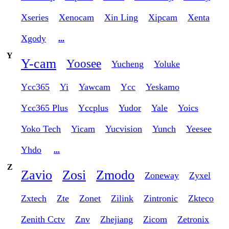
Xseries
Xenocam
Xin Ling
Xipcam
Xenta
Xgody
...
Y
Y-cam
Yoosee
Yucheng
Yoluke
Ycc365
Yi
Yawcam
Ycc
Yeskamo
Ycc365 Plus
Yccplus
Yudor
Yale
Yoics
Yoko Tech
Yicam
Yucvision
Yunch
Yeesee
Yhdo
...
Z
Zavio
Zosi
Zmodo
Zoneway
Zyxel
Zxtech
Zte
Zonet
Zilink
Zintronic
Zkteco
Zenith Cctv
Znv
Zhejiang
Zicom
Zetronix