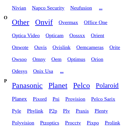
Nivian
Napco Security
Neufusion
...
O
Other
Onvif
Overmax
Office One
Optica Video
Opticam
Oossxx
Orient
Onwote
Ouvis
Ovislink
Oemcameras
Orite
Owsoo
Omny
Oem
Optimus
Orion
Odesys
Onix Usa
...
P
Panasonic
Planet
Pelco
Polaroid
Planex
Pixord
Pni
Provision
Pelco Sarix
Pyle
Phylink
P2p
Plv
Praxis
Plenty
Polyvision
Ptzoptics
Procctv
Pixpo
Prolink