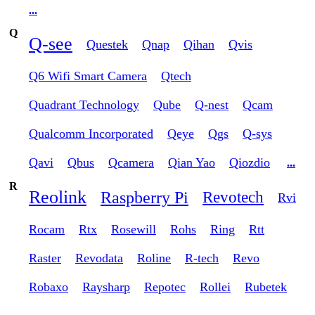
...
Q
Q-see
Questek
Qnap
Qihan
Qvis
Q6 Wifi Smart Camera
Qtech
Quadrant Technology
Qube
Q-nest
Qcam
Qualcomm Incorporated
Qeye
Qgs
Q-sys
Qavi
Qbus
Qcamera
Qian Yao
Qiozdio
...
R
Reolink
Raspberry Pi
Revotech
Rvi
Rocam
Rtx
Rosewill
Rohs
Ring
Rtt
Raster
Revodata
Roline
R-tech
Revo
Robaxo
Raysharp
Repotec
Rollei
Rubetek
...