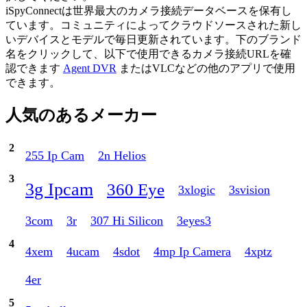
iSpyConnectは世界最大のカメラ接続データベースを保有し
ています。コミュニティによってクラウドソースされた新し
いデバイスとモデルで毎日更新されています。下のブランド
名をクリックして、以下で使用できるカメラ接続URLを確
認できます
Agent DVR
またはVLCなどの他のアプリで使用
できます。
人気のあるメーカー
2
255 Ip Cam
2n Helios
3
3g Ipcam
360 Eye
3xlogic
3svision
3com
3r
307 Hi Silicon
3eyes3
4
4xem
4ucam
4sdot
4mp Ip Camera
4xptz
4er
5