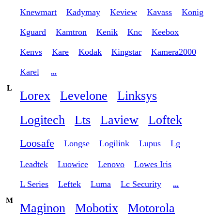
Knewmart
Kadymay
Keview
Kavass
Konig
Kguard
Kamtron
Kenik
Knc
Keebox
Kenvs
Kare
Kodak
Kingstar
Kamera2000
Karel
...
L
Lorex
Levelone
Linksys
Logitech
Lts
Laview
Loftek
Loosafe
Longse
Logilink
Lupus
Lg
Leadtek
Luowice
Lenovo
Lowes Iris
L Series
Leftek
Luma
Lc Security
...
M
Maginon
Mobotix
Motorola