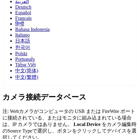
العربية
Deutsch
Español
Français
हिन्दी
Bahasa Indonesia
Italiano
日本語
한국어
Polski
Português
Tiếng Việt
中文(简体)
中文(繁體)
カメラ接続データベース
注: Webカメラがコンピュータの USB または FireWire ポート
に接続されている、またはモニタに組み込まれている場合
は、IP カメラではありません。
Local Device
をカメラ編集時
のSource Typeで選択し、ボタンをクリックしてデバイスを選
択してください。