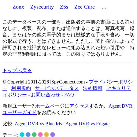
Zonx
Zysecurity
Z5s
Zee Cure
...
このデータベースの一部を、出版者の事前の書面による許可
なしに、複製、配布、または送信することは、写真複写、録
音、またはその他の電子的または機械的な手段を含め、一切
の形式で行うことはできません。ただし、著作権法によって
許可される批評的なレビューに組み込まれた短い引用や、特
定の非営利利用に限っては、この限りではありません。
トップへ戻る
© Copyright 2011-2026 iSpyConnect.com -
プライバシーポリシ
ー
-
利用規約
-
サービスステータス
-
法的情報
-
セキュリテ
ィポリシー
-
お問い合わせ
-
FAQ
新規ユーザー?
ホームページにアクセス
するか、
Agent DVR
ユーザーガイド
をお読みください
比較:
Agent DVR vs Blue Iris
·
Agent DVR vs Frigate
テーマ: