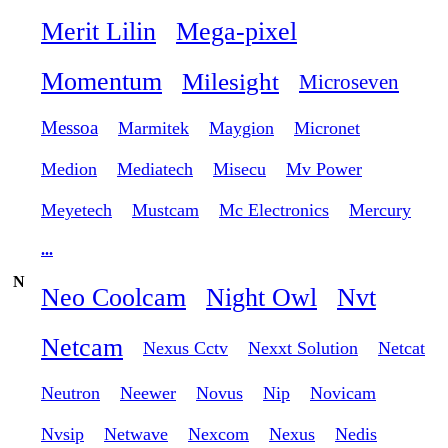
Merit Lilin
Mega-pixel
Momentum
Milesight
Microseven
Messoa
Marmitek
Maygion
Micronet
Medion
Mediatech
Misecu
Mv Power
Meyetech
Mustcam
Mc Electronics
Mercury
...
N
Neo Coolcam
Night Owl
Nvt
Netcam
Nexus Cctv
Nexxt Solution
Netcat
Neutron
Neewer
Novus
Nip
Novicam
Nvsip
Netwave
Nexcom
Nexus
Nedis