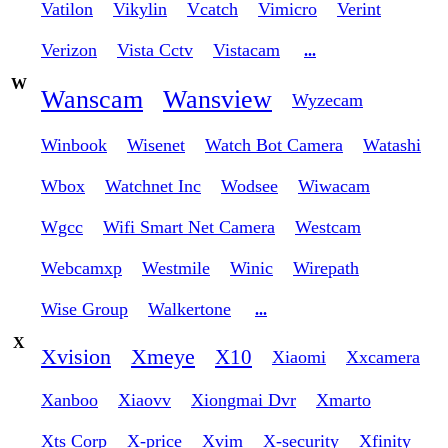
Vatilon
Vikylin
Vcatch
Vimicro
Verint
Verizon
Vista Cctv
Vistacam
...
W
Wanscam
Wansview
Wyzecam
Winbook
Wisenet
Watch Bot Camera
Watashi
Wbox
Watchnet Inc
Wodsee
Wiwacam
Wgcc
Wifi Smart Net Camera
Westcam
Webcamxp
Westmile
Winic
Wirepath
Wise Group
Walkertone
...
X
Xvision
Xmeye
X10
Xiaomi
Xxcamera
Xanboo
Xiaovv
Xiongmai Dvr
Xmarto
Xts Corp
X-price
Xvim
X-security
Xfinity