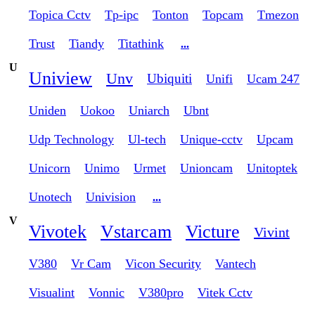
Topica Cctv
Tp-ipc
Tonton
Topcam
Tmezon
Trust
Tiandy
Titathink
...
U
Uniview
Unv
Ubiquiti
Unifi
Ucam 247
Uniden
Uokoo
Uniarch
Ubnt
Udp Technology
Ul-tech
Unique-cctv
Upcam
Unicorn
Unimo
Urmet
Unioncam
Unitoptek
Unotech
Univision
...
V
Vivotek
Vstarcam
Victure
Vivint
V380
Vr Cam
Vicon Security
Vantech
Visualint
Vonnic
V380pro
Vitek Cctv