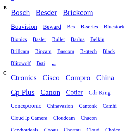
B
Bosch
Besder
Brickcom
Boavision
Beward
Bcs
B-series
Bluestork
Bionics
Basler
Bullet
Barlus
Belkin
Brillcam
Bipcam
Bascom
B-qtech
Black
Blitzwolf
Bsti
...
C
Ctronics
Cisco
Compro
China
Cp Plus
Canon
Cotier
Cdr King
Conceptronic
Chinavasion
Cantonk
Camhi
Cloud Ip Camera
Cloudcam
Chacon
Cctvhotdeals
Cooau
Chortau
Cloud
Choice