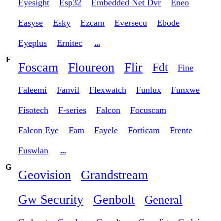
Eyesight
Esp32
Embedded Net Dvr
Eneo
Easyse
Esky
Ezcam
Eversecu
Ebode
Eyeplus
Ernitec
...
F
Foscam
Floureon
Flir
Fdt
Fine
Faleemi
Fanvil
Flexwatch
Funlux
Funxwe
Fisotech
F-series
Falcon
Focuscam
Falcon Eye
Fam
Fayele
Forticam
Frente
Fuswlan
...
G
Geovision
Grandstream
Gw Security
Genbolt
General