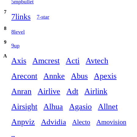
5mpbullet
7
7links
7-star
8
8level
9
9up
A
Axis
Amcrest
Acti
Avtech
Arecont
Annke
Abus
Apexis
Anran
Airlive
Adt
Airlink
Airsight
Alhua
Agasio
Allnet
Anpviz
Advidia
Alecto
Amovision
...