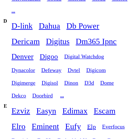
...
D
D-link
Dahua
Db Power
Dericam
Digitus
Dm365 Ipnc
Denver
Digoo
Digital Watchdog
Dynacolor
Defeway
Dvtel
Digicom
Digimerge
Digisol
Dinon
D3d
Dome
Dekco
Doorbird
...
E
Ezviz
Easyn
Edimax
Escam
Elro
Eminent
Eufy
Elp
Everfocus