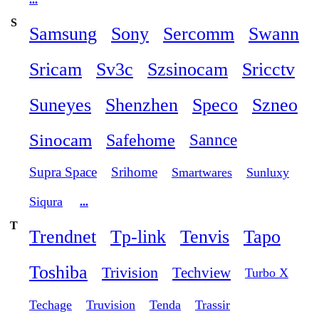
S
Samsung
Sony
Sercomm
Swann
Sricam
Sv3c
Szsinocam
Sricctv
Suneyes
Shenzhen
Speco
Szneo
Sinocam
Safehome
Sannce
Supra Space
Srihome
Smartwares
Sunluxy
Siqura
...
T
Trendnet
Tp-link
Tenvis
Tapo
Toshiba
Trivision
Techview
Turbo X
Techage
Truvision
Tenda
Trassir