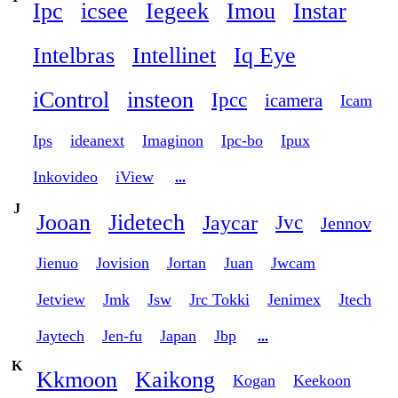
Ipc
icsee
Iegeek
Imou
Instar
Intelbras
Intellinet
Iq Eye
iControl
insteon
Ipcc
icamera
Icam
Ips
ideanext
Imaginon
Ipc-bo
Ipux
Inkovideo
iView
...
J
Jooan
Jidetech
Jaycar
Jvc
Jennov
Jienuo
Jovision
Jortan
Juan
Jwcam
Jetview
Jmk
Jsw
Jrc Tokki
Jenimex
Jtech
Jaytech
Jen-fu
Japan
Jbp
...
K
Kkmoon
Kaikong
Kogan
Keekoon