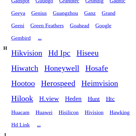
Gadspot
Guudgo
Grandtec
Grundig
Gadnic
Geeya
Genius
Guangzhou
Ganz
Grand
Geeni
Green Feathers
Goahead
Google
Gembird
...
H
Hikvision
Hd Ipc
Hiseeu
Hiwatch
Honeywell
Hosafe
Hootoo
Herospeed
Heimvision
Hilook
H.view
Heden
Hunt
Htc
Huacam
Huawei
Hisilicon
Hivision
Hawking
Hd Link
...
I