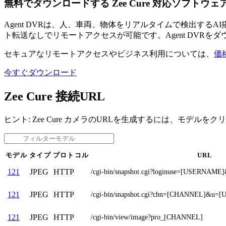
無料でダウンロードする Zee Cure 対応ソフトウェ
Agent DVRは、人、車両、物体をリアルタイムで検出す
ト転送なしでリモートアクセスが可能です。Agent DVRを
セキュアなリモートアクセスやビジネス利用については、
価
今すぐダウンロード
Zee Cure 接続URL
ヒント: Zee Cure カメラのURLを生成するには、モデルを
モデル
タイプ
プロトコル
URL
JPEG
HTTP
121
/cgi-bin/snapshot.cgi?loginuse=[USERNAM
JPEG
HTTP
121
/cgi-bin/snapshot.cgi?chn=[CHANNEL]&
JPEG
HTTP
121
/cgi-bin/view/image?pro_[CHANNEL]