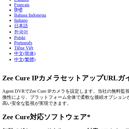
Français
हिन्दी
Bahasa Indonesia
Italiano
日本語
한국어
Polski
Português
Tiếng Việt
中文(简体)
中文(繁體)
Zee Cure IPカメラセットアップURLガ
Agent DVRでZee Cure IPカメラを設定します。当社
換性により、プラットフォーム全体で柔軟な接続オプションが得ら
高い安全な監視が実現できます。
Zee Cure対応ソフトウェア*