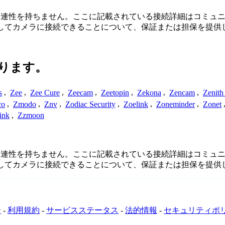
、接続、または関連性を持ちません。ここに記載されている接続詳細は
用してカメラに接続できることについて、保証または担保を提供
ります。
s
,
Zee
,
Zee Cure
,
Zeecam
,
Zeetopin
,
Zekona
,
Zencam
,
Zenith
co
,
Zmodo
,
Znv
,
Zodiac Security
,
Zoelink
,
Zoneminder
,
Zonet
ink
,
Zzmoon
、接続、または関連性を持ちません。ここに記載されている接続詳細は
用してカメラに接続できることについて、保証または担保を提供
ー
-
利用規約
-
サービスステータス
-
法的情報
-
セキュリティポ