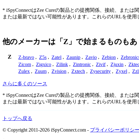
* iSpyConnectはZee Cureの製品との提携関係
または最新ではない可能性があります。これらのURLを使
他のメーカーは「Z」で始まるものもあ
Z
Z-bravo
,
Z5s
,
Zatel
,
Zaunip
,
Zavio
,
Zebion
,
Zebronic
Zicom
,
Zigxico
,
Zilink
,
Zintronic
,
Zivif
,
Zjuxin
,
Zkte
Zulex
,
Zuum
,
Zvision
,
Zxtech
,
Zysecurity
,
Zyxel
,
Zzl
さらに多くのソース
* iSpyConnectはZee Cureの製品との提携関係
または最新ではない可能性があります。これらのURLを使
トップへ戻る
© Copyright 2011-2026 iSpyConnect.com -
プライバシーポリシ