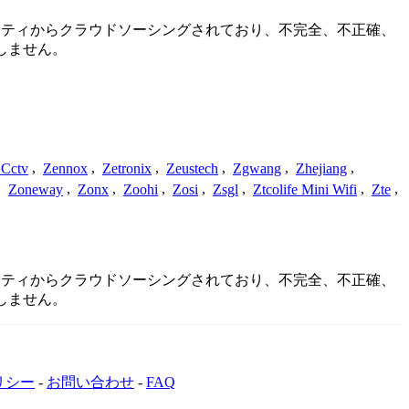
コミュニティからクラウドソーシングされており、不完全、不正確、
しません。
 Cctv
,
Zennox
,
Zetronix
,
Zeustech
,
Zgwang
,
Zhejiang
,
,
Zoneway
,
Zonx
,
Zoohi
,
Zosi
,
Zsgl
,
Ztcolife Mini Wifi
,
Zte
,
コミュニティからクラウドソーシングされており、不完全、不正確、
しません。
リシー
-
お問い合わせ
-
FAQ