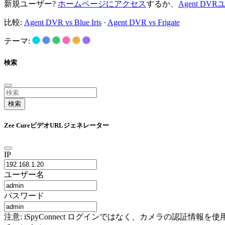
新規ユーザー?
ホームページにアクセス
するか、
Agent D
比較:
Agent DVR vs Blue Iris
·
Agent DVR vs Frigate
テーマ:
検索
検索
Zee CureビデオURLジェネレーター
IP
ユーザー名
パスワード
注意: iSpyConnect ログインではなく、カメラの認証