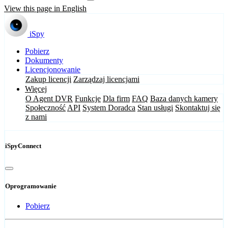
View this page in English
iSpy
Pobierz
Dokumenty
Licencjonowanie
Zakup licencji
Zarządzaj licencjami
Więcej
O Agent DVR
Funkcje
Dla firm
FAQ
Baza danych kamery
Społeczność
API
System Doradca
Stan usługi
Skontaktuj się
z nami
iSpyConnect
Oprogramowanie
Pobierz