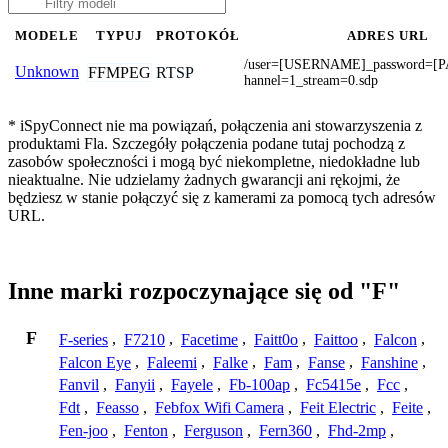
MODELE
TYPUJ
PROTOKÓŁ
ADRES URL
/user=[USERNAME]_password=[
Unknown
FFMPEG
RTSP
hannel=1_stream=0.sdp
* iSpyConnect nie ma powiązań, połączenia ani stowarzyszenia z
produktami Fla. Szczegóły połączenia podane tutaj pochodzą z
zasobów społeczności i mogą być niekompletne, niedokładne lub
nieaktualne. Nie udzielamy żadnych gwarancji ani rękojmi, że
będziesz w stanie połączyć się z kamerami za pomocą tych adresów
URL.
Inne marki rozpoczynające się od "F"
F
F-series
,
F7210
,
Facetime
,
Faitt0o
,
Faittoo
,
Falcon
,
Falcon Eye
,
Faleemi
,
Falke
,
Fam
,
Fanse
,
Fanshine
,
Fanvil
,
Fanyii
,
Fayele
,
Fb-100ap
,
Fc5415e
,
Fcc
,
Fdt
,
Feasso
,
Febfox Wifi Camera
,
Feit Electric
,
Feite
,
Fen-joo
,
Fenton
,
Ferguson
,
Fern360
,
Fhd-2mp
,