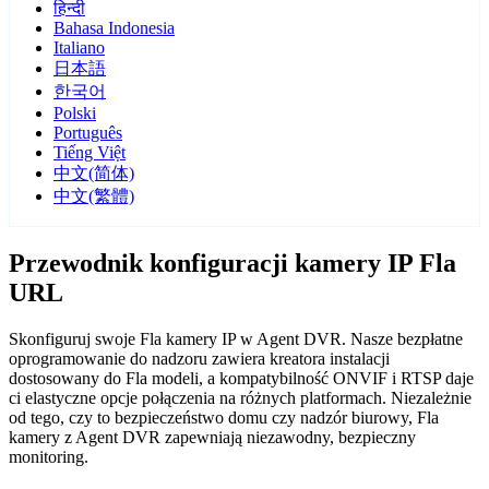
हिन्दी
Bahasa Indonesia
Italiano
日本語
한국어
Polski
Português
Tiếng Việt
中文(简体)
中文(繁體)
Przewodnik konfiguracji kamery IP Fla
URL
Skonfiguruj swoje Fla kamery IP w Agent DVR. Nasze bezpłatne
oprogramowanie do nadzoru zawiera kreatora instalacji
dostosowany do Fla modeli, a kompatybilność ONVIF i RTSP daje
ci elastyczne opcje połączenia na różnych platformach. Niezależnie
od tego, czy to bezpieczeństwo domu czy nadzór biurowy, Fla
kamery z Agent DVR zapewniają niezawodny, bezpieczny
monitoring.