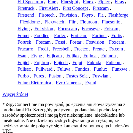
Fifi Spectrum
,
Fine
,
Finesight
,
Finex
,
Fiptec
,
Firas
,
Firetruck
,
First Alert
,
First Concept
,
Firstcam
,
Firstrend
,
Fisotech
,
Fitivision
,
Fkyro
,
Fla
,
Flashforge
,
Flexidome
,
Flexwatch
,
Flir
,
Floureon
,
Fluesonic
,
Flying
,
Fnkvision
,
Focuscam
,
Focuseye
,
Folsom
,
Fomei
,
Foodtec
,
Fortec
,
Forticam
,
Fortinet
,
Fortis
,
Fortrek
,
Foscam
,
Fossi
,
Fostar
,
Fosvision
,
Foxcam
,
Fracarro
,
Fredi
,
Freesbell
,
Freetec
,
Frente
,
Fs.com
,
Fsan
,
Ftype
,
Fujicam
,
Fujiko
,
Fujima
,
Fujinon
,
Fujitel
,
Fujitron
,
Fujtech
,
Fujut
,
Fukuda
,
Fulicom
,
Fullsec
,
Fullward
,
Fuluva
,
Fundos
,
Funlux
,
Funxwe
,
Furbo
,
Fures
,
Fusion
,
Fustes Sola
,
Fuswlan
,
Futura Elettronica
,
Fvc Cameras
,
Fyuui
Więcej źródeł
* iSpyConnect nie ma powiązań, połączenia ani stowarzyszenia z
produktami Fla. Szczegóły połączenia podane tutaj pochodzą z
zasobów społeczności i mogą być niekompletne, niedokładne lub
nieaktualne. Nie udzielamy żadnych gwarancji ani rękojmi, że
będziesz w stanie połączyć się z kamerami za pomocą tych adresów
URL.