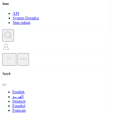
Inny
API
System Doradca
Stan usługi
PL
Język
English
العربية
Deutsch
Español
Français