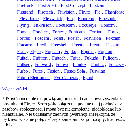
Firetruck
,
First Alert
,
First Concept
,
Firstcam
,
Firstrend
,
Fisotech
,
Fitivision
,
Fkyro
,
Fla
,
Flashforge
,
Flexidome
,
Flexwatch
,
Flir
,
Floureon
,
Fluesonic
,
Flying
,
Fnkvision
,
Focuscam
,
Focuseye
,
Folsom
,
Fomei
,
Foodtec
,
Fortec
,
Forticam
,
Fortinet
,
Fortis
,
Fortrek
,
Foscam
,
Fossi
,
Fostar
,
Fosvision
,
Foxcam
,
Fracarro
,
Fredi
,
Freesbell
,
Freetec
,
Frente
,
Fs.com
,
Fsan
,
Ftype
,
Fujicam
,
Fujiko
,
Fujima
,
Fujinon
,
Fujitel
,
Fujitron
,
Fujtech
,
Fujut
,
Fukuda
,
Fulicom
,
Fullsec
,
Fullward
,
Fuluva
,
Fundos
,
Funlux
,
Funxwe
,
Furbo
,
Fures
,
Fusion
,
Fustes Sola
,
Fuswlan
,
Futura Elettronica
,
Fvc Cameras
,
Fyuui
Więcej źródeł
* iSpyConnect nie ma powiązań, połączenia ani stowarzyszenia z
produktami Fkyro. Szczegóły połączenia podane tutaj pochodzą z
zasobów społeczności i mogą być niekompletne, niedokładne lub
nieaktualne. Nie udzielamy żadnych gwarancji ani rękojmi, że
będziesz w stanie połączyć się z kamerami za pomocą tych adresów
URL.