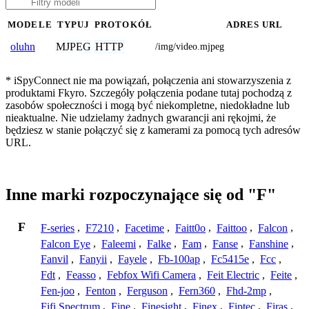
MODELE
TYPUJ
PROTOKÓŁ
ADRES URL
MJPEG
HTTP
oluhn
/img/video.mjpeg
* iSpyConnect nie ma powiązań, połączenia ani stowarzyszenia z
produktami Fkyro. Szczegóły połączenia podane tutaj pochodzą z
zasobów społeczności i mogą być niekompletne, niedokładne lub
nieaktualne. Nie udzielamy żadnych gwarancji ani rękojmi, że
będziesz w stanie połączyć się z kamerami za pomocą tych adresów
URL.
Inne marki rozpoczynające się od "F"
F
F-series
,
F7210
,
Facetime
,
Faitt0o
,
Faittoo
,
Falcon
,
Falcon Eye
,
Faleemi
,
Falke
,
Fam
,
Fanse
,
Fanshine
,
Fanvil
,
Fanyii
,
Fayele
,
Fb-100ap
,
Fc5415e
,
Fcc
,
Fdt
,
Feasso
,
Febfox Wifi Camera
,
Feit Electric
,
Feite
,
Fen-joo
,
Fenton
,
Ferguson
,
Fern360
,
Fhd-2mp
,
Fifi Spectrum
,
Fine
,
Finesight
,
Finex
,
Fiptec
,
Firas
,