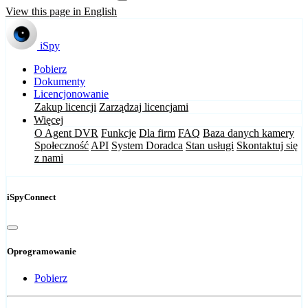
View this page in English
iSpy
Pobierz
Dokumenty
Licencjonowanie
Zakup licencji
Zarządzaj licencjami
Więcej
O Agent DVR
Funkcje
Dla firm
FAQ
Baza danych kamery
Społeczność
API
System Doradca
Stan usługi
Skontaktuj się
z nami
iSpyConnect
Oprogramowanie
Pobierz