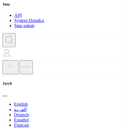
Inny
API
System Doradca
Stan usługi
PL
Język
English
العربية
Deutsch
Español
Français