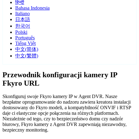
हिन्दी
Bahasa Indonesia
Italiano
日本語
한국어
Polski
Português
Tiếng Việt
中文(简体)
中文(繁體)
Przewodnik konfiguracji kamery IP
Fkyro URL
Skonfiguruj swoje Fkyro kamery IP w Agent DVR. Nasze
bezpłatne oprogramowanie do nadzoru zawiera kreatora instalacji
dostosowany do Fkyro modeli, a kompatybilność ONVIF i RTSP
daje ci elastyczne opcje połączenia na różnych platformach.
Niezależnie od tego, czy to bezpieczeństwo domu czy nadzór
biurowy, Fkyro kamery z Agent DVR zapewniają niezawodny,
bezpieczny monitoring.