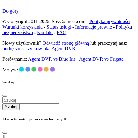
Do góry
© Copyright 2011-2026 iSpyConnect.com -
Polityka prywatności
-
Warunki korzystania
-
Status usługi
-
Informacje prawne
-
Polityka
bezpieczeństwa
-
Kontakt
-
FAQ
Nowy użytkownik?
Odwiedź stronę główną
lub przeczytaj nasz
podręcznik użytkownika Agent DVR
Porównanie:
Agent DVR vs Blue Iris
·
Agent DVR vs Frigate
Motyw:
Szukaj
Szukaj
Fkyro Kreator połączenia kamery IP
IP