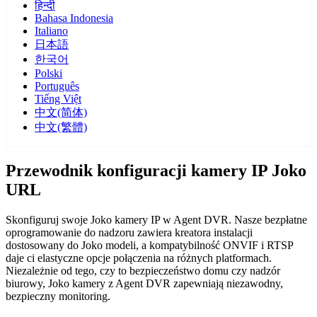
हिन्दी
Bahasa Indonesia
Italiano
日本語
한국어
Polski
Português
Tiếng Việt
中文(简体)
中文(繁體)
Przewodnik konfiguracji kamery IP Joko
URL
Skonfiguruj swoje Joko kamery IP w Agent DVR. Nasze bezpłatne
oprogramowanie do nadzoru zawiera kreatora instalacji
dostosowany do Joko modeli, a kompatybilność ONVIF i RTSP
daje ci elastyczne opcje połączenia na różnych platformach.
Niezależnie od tego, czy to bezpieczeństwo domu czy nadzór
biurowy, Joko kamery z Agent DVR zapewniają niezawodny,
bezpieczny monitoring.