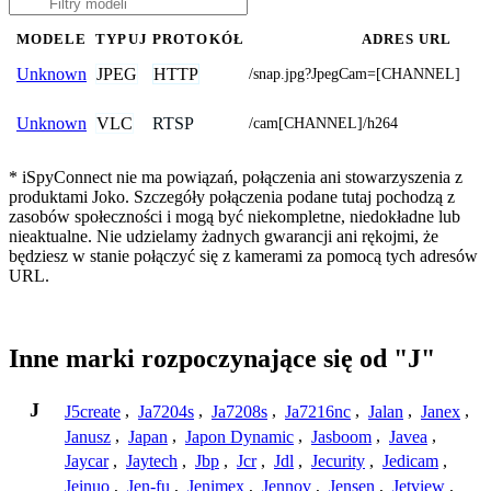
MODELE
TYPUJ
PROTOKÓŁ
ADRES URL
JPEG
HTTP
Unknown
/snap.jpg?JpegCam=[CHANNEL]
VLC
RTSP
Unknown
/cam[CHANNEL]/h264
* iSpyConnect nie ma powiązań, połączenia ani stowarzyszenia z
produktami Joko. Szczegóły połączenia podane tutaj pochodzą z
zasobów społeczności i mogą być niekompletne, niedokładne lub
nieaktualne. Nie udzielamy żadnych gwarancji ani rękojmi, że
będziesz w stanie połączyć się z kamerami za pomocą tych adresów
URL.
Inne marki rozpoczynające się od "J"
J
J5create
,
Ja7204s
,
Ja7208s
,
Ja7216nc
,
Jalan
,
Janex
,
Janusz
,
Japan
,
Japon Dynamic
,
Jasboom
,
Javea
,
Jaycar
,
Jaytech
,
Jbp
,
Jcr
,
Jdl
,
Jecurity
,
Jedicam
,
Jeinuo
,
Jen-fu
,
Jenimex
,
Jennov
,
Jensen
,
Jetview
,