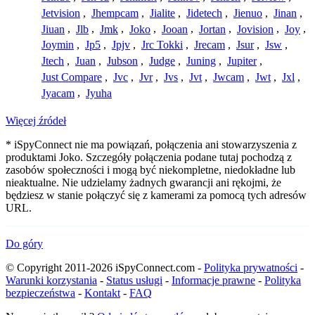
Jetvision
,
Jhempcam
,
Jialite
,
Jidetech
,
Jienuo
,
Jinan
,
Jiuan
,
Jlb
,
Jmk
,
Joko
,
Jooan
,
Jortan
,
Jovision
,
Joy
,
Joymin
,
Jp5
,
Jpjv
,
Jrc Tokki
,
Jrecam
,
Jsur
,
Jsw
,
Jtech
,
Juan
,
Jubson
,
Judge
,
Juning
,
Jupiter
,
Just Compare
,
Jvc
,
Jvr
,
Jvs
,
Jvt
,
Jwcam
,
Jwt
,
Jxl
,
Jyacam
,
Jyuha
Więcej źródeł
* iSpyConnect nie ma powiązań, połączenia ani stowarzyszenia z
produktami Joko. Szczegóły połączenia podane tutaj pochodzą z
zasobów społeczności i mogą być niekompletne, niedokładne lub
nieaktualne. Nie udzielamy żadnych gwarancji ani rękojmi, że
będziesz w stanie połączyć się z kamerami za pomocą tych adresów
URL.
Do góry
© Copyright 2011-2026 iSpyConnect.com -
Polityka prywatności
-
Warunki korzystania
-
Status usługi
-
Informacje prawne
-
Polityka
bezpieczeństwa
-
Kontakt
-
FAQ