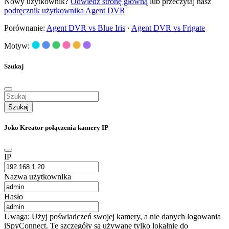
Nowy użytkownik?
Odwiedź stronę główną
lub przeczytaj nasz
podręcznik użytkownika Agent DVR
Porównanie:
Agent DVR vs Blue Iris
·
Agent DVR vs Frigate
Motyw:
Szukaj
Szukaj
Joko Kreator połączenia kamery IP
IP
Nazwa użytkownika
Hasło
Uwaga: Użyj poświadczeń swojej kamery, a nie danych logowania
iSpyConnect. Te szczegóły są używane tylko lokalnie do