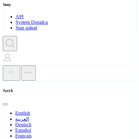
Inny
API
System Doradca
Stan usługi
PL
Język
English
العربية
Deutsch
Español
Français