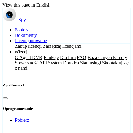
View this page in English
iSpy
Pobierz
Dokumenty
Licencjonowanie
Zakup licencji
Zarządzaj licencjami
Więcej
O Agent DVR
Funkcje
Dla firm
FAQ
Baza danych kamery
Społeczność
API
System Doradca
Stan usługi
Skontaktuj się
z nami
iSpyConnect
Oprogramowanie
Pobierz