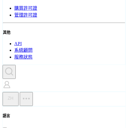
購買許可證
管理許可證
其他
API
系統顧問
服務狀態
ZH
語言