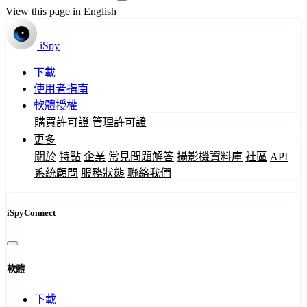
View this page in English
iSpy
下載
使用者指南
軟體授權
購買許可證
管理許可證
更多
關於
特點
企業
常見問題解答
攝影機資料庫
社區
API
系統顧問
服務狀態
聯絡我們
iSpyConnect
軟體
下載