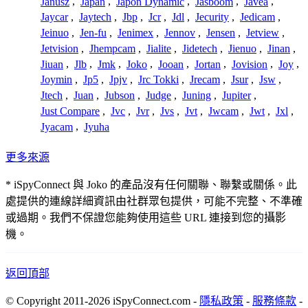
Janusz
,
Japan
,
Japon Dynamic
,
Jasboom
,
Javea
,
Jaycar
,
Jaytech
,
Jbp
,
Jcr
,
Jdl
,
Jecurity
,
Jedicam
,
Jeinuo
,
Jen-fu
,
Jenimex
,
Jennov
,
Jensen
,
Jetview
,
Jetvision
,
Jhempcam
,
Jialite
,
Jidetech
,
Jienuo
,
Jinan
,
Jiuan
,
Jlb
,
Jmk
,
Joko
,
Jooan
,
Jortan
,
Jovision
,
Joy
,
Joymin
,
Jp5
,
Jpjv
,
Jrc Tokki
,
Jrecam
,
Jsur
,
Jsw
,
Jtech
,
Juan
,
Jubson
,
Judge
,
Juning
,
Jupiter
,
Just Compare
,
Jvc
,
Jvr
,
Jvs
,
Jvt
,
Jwcam
,
Jwt
,
Jxl
,
Jyacam
,
Jyuha
更多來源
* iSpyConnect 與 Joko 的產品沒有任何關聯、聯繫或關係。此
處提供的連線詳細資訊由社群眾包提供，可能不完整、不準確
或過期。我們不保證您能夠使用這些 URL 連接到您的攝影
機。
返回頂部
© Copyright 2011-2026 iSpyConnect.com -
隱私政策
-
服務條款
-