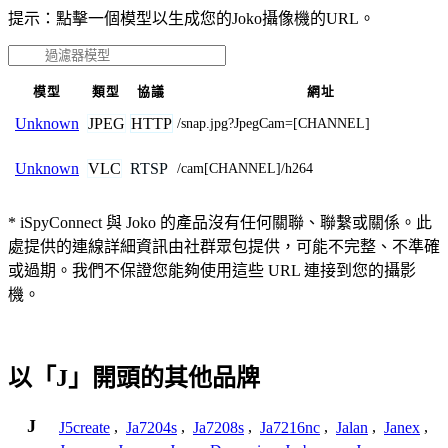
提示：點擊一個模型以生成您的Joko攝像機的URL。
模型
類型
協議
網址
JPEG
HTTP
Unknown
/snap.jpg?JpegCam=[CHANNEL]
VLC
RTSP
Unknown
/cam[CHANNEL]/h264
* iSpyConnect 與 Joko 的產品沒有任何關聯、聯繫或關係。此
處提供的連線詳細資訊由社群眾包提供，可能不完整、不準確
或過期。我們不保證您能夠使用這些 URL 連接到您的攝影
機。
以「J」開頭的其他品牌
J
J5create
,
Ja7204s
,
Ja7208s
,
Ja7216nc
,
Jalan
,
Janex
,