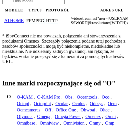
MODELE
TYPUJ
PROTOKÓŁ
ADRES URL
/videostream.asf?user=[USERN
ATHOME
FFMPEG
HTTP
SSWORD]&resolution=[WIDTH]
* iSpyConnect nie ma powiązań, połączenia ani stowarzyszenia z
produktami Omenex. Szczegóły połączenia podane tutaj pochodzą z
zasobów społeczności i mogą być niekompletne, niedokładne lub
nieaktualne. Nie udzielamy żadnych gwarancji ani rękojmi, że
będziesz w stanie połączyć się z kamerami za pomocą tych adresów
URL.
Inne marki rozpoczynające się od "O"
O
O-KAM
,
O-KAM Pro
,
Obs
,
Oceantools
,
Oco
,
Octopi
,
Octoprint
,
Ocular
,
Oculus
,
Odesys
,
Oem
,
Oemcameras
,
Off
,
Office One
,
Ohwoai
,
Oltec
,
Olympia
,
Omega
,
Omega Power
,
Omenex
,
Omni
,
Omnibase
,
Omniview
,
Omnivision
,
Omny
,
Omp
,