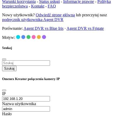
Warunki korzystania
-
Status usługi
-
Informacje prawne
-
Polityka
bezpieczeństwa
-
Kontakt
-
FAQ
Nowy użytkownik?
Odwiedź stronę główną
lub przeczytaj nasz
podręcznik użytkownika Agent DVR
Porównanie:
Agent DVR vs Blue Iris
·
Agent DVR vs Frigate
Motyw:
Szukaj
Szukaj
Omenex Kreator połączenia kamery IP
IP
Nazwa użytkownika
Hasło