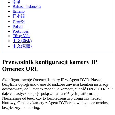
हिन्दी
Bahasa Indonesia
Italiano
日本語
한국어
Polski
Português
Tiếng Việt
中文(简体)
中文(繁體)
Przewodnik konfiguracji kamery IP
Omenex URL
Skonfiguruj swoje Omenex kamery IP w Agent DVR. Nasze
bezpłatne oprogramowanie do nadzoru zawiera kreatora instalacji
dostosowany do Omenex modeli, a kompatybilność ONVIF i RTSP
daje ci elastyczne opcje połączenia na różnych platformach.
Niezależnie od tego, czy to bezpieczeństwo domu czy nadzór
biurowy, Omenex kamery z Agent DVR zapewniają niezawodny,
bezpieczny monitoring.