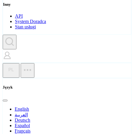
Inny
API
System Doradca
Stan usługi
PL
Język
English
العربية
Deutsch
Español
Français