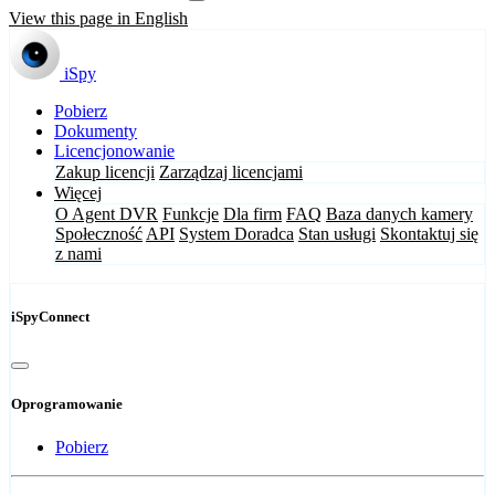
View this page in English
iSpy
Pobierz
Dokumenty
Licencjonowanie
Zakup licencji
Zarządzaj licencjami
Więcej
O Agent DVR
Funkcje
Dla firm
FAQ
Baza danych kamery
Społeczność
API
System Doradca
Stan usługi
Skontaktuj się
z nami
iSpyConnect
Oprogramowanie
Pobierz