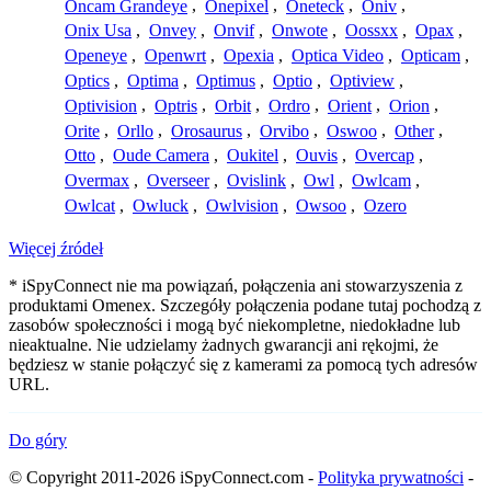
Oncam Grandeye
,
Onepixel
,
Oneteck
,
Oniv
,
Onix Usa
,
Onvey
,
Onvif
,
Onwote
,
Oossxx
,
Opax
,
Openeye
,
Openwrt
,
Opexia
,
Optica Video
,
Opticam
,
Optics
,
Optima
,
Optimus
,
Optio
,
Optiview
,
Optivision
,
Optris
,
Orbit
,
Ordro
,
Orient
,
Orion
,
Orite
,
Orllo
,
Orosaurus
,
Orvibo
,
Oswoo
,
Other
,
Otto
,
Oude Camera
,
Oukitel
,
Ouvis
,
Overcap
,
Overmax
,
Overseer
,
Ovislink
,
Owl
,
Owlcam
,
Owlcat
,
Owluck
,
Owlvision
,
Owsoo
,
Ozero
Więcej źródeł
* iSpyConnect nie ma powiązań, połączenia ani stowarzyszenia z
produktami Omenex. Szczegóły połączenia podane tutaj pochodzą z
zasobów społeczności i mogą być niekompletne, niedokładne lub
nieaktualne. Nie udzielamy żadnych gwarancji ani rękojmi, że
będziesz w stanie połączyć się z kamerami za pomocą tych adresów
URL.
Do góry
© Copyright 2011-2026 iSpyConnect.com -
Polityka prywatności
-