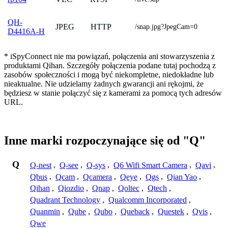
QH-
JPEG
HTTP
/snap.jpg?JpegCam=0
D4416A-H
* iSpyConnect nie ma powiązań, połączenia ani stowarzyszenia z
produktami Qihan. Szczegóły połączenia podane tutaj pochodzą z
zasobów społeczności i mogą być niekompletne, niedokładne lub
nieaktualne. Nie udzielamy żadnych gwarancji ani rękojmi, że
będziesz w stanie połączyć się z kamerami za pomocą tych adresów
URL.
Inne marki rozpoczynające się od "Q"
Q
Q-nest
,
Q-see
,
Q-sys
,
Q6 Wifi Smart Camera
,
Qavi
,
Qbus
,
Qcam
,
Qcamera
,
Qeye
,
Qgs
,
Qian Yao
,
Qihan
,
Qiozdio
,
Qnap
,
Qoltec
,
Qtech
,
Quadrant Technology
,
Qualcomm Incorporated
,
Quanmin
,
Qube
,
Qubo
,
Queback
,
Questek
,
Qvis
,
Qwe