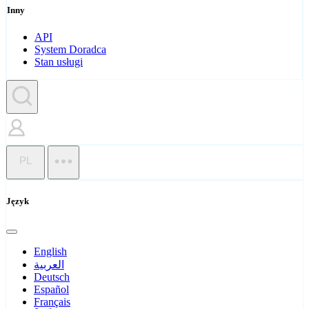
Inny
API
System Doradca
Stan usługi
PL
Język
English
العربية
Deutsch
Español
Français