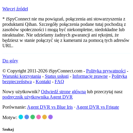
Więcej źródeł
* iSpyConnect nie ma powiązań, połączenia ani stowarzyszenia z
produktami Qihan. Szczegóły połączenia podane tutaj pochodzą z
zasobów społeczności i mogą być niekompletne, niedokładne lub
nieaktualne. Nie udzielamy żadnych gwarancji ani rękojmi, że
będziesz w stanie połączyć się z kamerami za pomocą tych adresów
URL.
Do góry
© Copyright 2011-2026 iSpyConnect.com -
Polityka prywatności
-
Warunki korzystania
-
Status usługi
-
Informacje prawne
-
Polityka
bezpieczeństwa
-
Kontakt
-
FAQ
Nowy użytkownik?
Odwiedź stronę główną
lub przeczytaj nasz
podręcznik użytkownika Agent DVR
Porównanie:
Agent DVR vs Blue Iris
·
Agent DVR vs Frigate
Motyw:
Szukaj