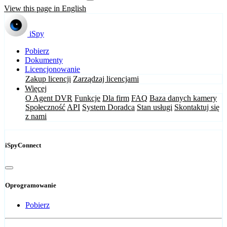
View this page in English
iSpy
Pobierz
Dokumenty
Licencjonowanie
Zakup licencji
Zarządzaj licencjami
Więcej
O Agent DVR
Funkcje
Dla firm
FAQ
Baza danych kamery
Społeczność
API
System Doradca
Stan usługi
Skontaktuj się
z nami
iSpyConnect
Oprogramowanie
Pobierz