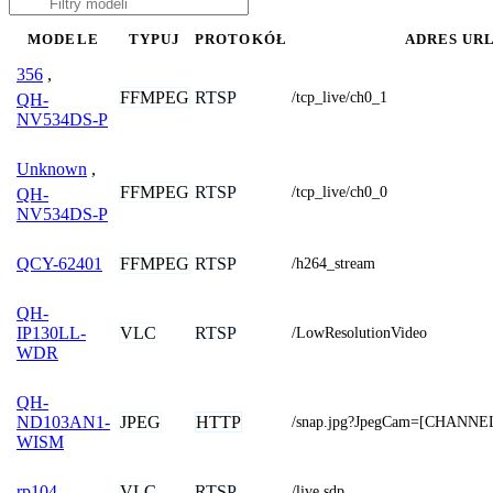
MODELE
TYPUJ
PROTOKÓŁ
ADRES UR
356
,
FFMPEG
RTSP
/tcp_live/ch0_1
QH-
NV534DS-P
Unknown
,
FFMPEG
RTSP
/tcp_live/ch0_0
QH-
NV534DS-P
FFMPEG
RTSP
QCY-62401
/h264_stream
QH-
VLC
RTSP
IP130LL-
/LowResolutionVideo
WDR
QH-
JPEG
HTTP
ND103AN1-
/snap.jpg?JpegCam=[CHANNE
WISM
VLC
RTSP
rp104
/live.sdp