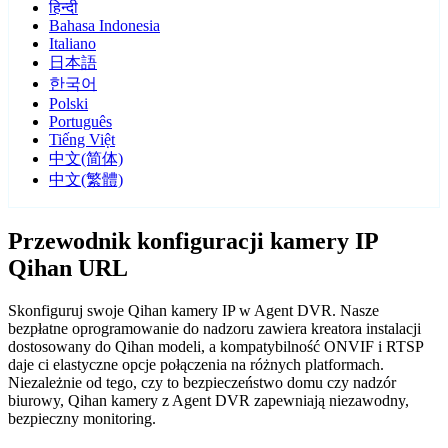
हिन्दी
Bahasa Indonesia
Italiano
日本語
한국어
Polski
Português
Tiếng Việt
中文(简体)
中文(繁體)
Przewodnik konfiguracji kamery IP
Qihan URL
Skonfiguruj swoje Qihan kamery IP w Agent DVR. Nasze
bezpłatne oprogramowanie do nadzoru zawiera kreatora instalacji
dostosowany do Qihan modeli, a kompatybilność ONVIF i RTSP
daje ci elastyczne opcje połączenia na różnych platformach.
Niezależnie od tego, czy to bezpieczeństwo domu czy nadzór
biurowy, Qihan kamery z Agent DVR zapewniają niezawodny,
bezpieczny monitoring.