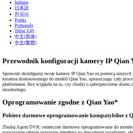
Italiano
日本語
한국어
Polski
Português
Tiếng Việt
中文(简体)
中文(繁體)
Przewodnik konfiguracji kamery IP Qian
Sprawnie skonfiguruj swoje kamery IP Qian Yao za pomocą naszych
kreatora dostosowanego do modeli Qian Yao, upraszczając cały pro
platformami. Bez względu na to, czy chodzi o zabezpieczenie domu
monitoringu.
Oprogramowanie zgodne z Qian Yao*
Pobierz darmowe oprogramowanie kompatybilne z Q
Zbadaj Agent DVR: ostateczne darmowe oprogramowanie do monitorin
rozwiązanie oferuje przyjazne interfejsy na dowolnym urządzeniu, ob