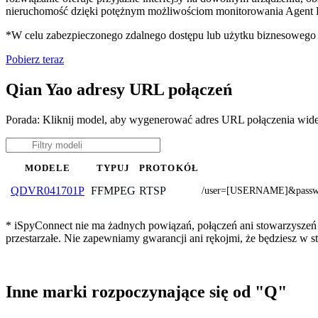
nieruchomość dzięki potężnym możliwościom monitorowania Agent D
*W celu zabezpieczonego zdalnego dostępu lub użytku biznesoweg
Pobierz teraz
Qian Yao adresy URL połączeń
Porada: Kliknij model, aby wygenerować adres URL połączenia wid
MODELE
TYPUJ
PROTOKÓŁ
FFMPEG
RTSP
QDVR041701P
/user=[USERNAME]&passw
* iSpyConnect nie ma żadnych powiązań, połączeń ani stowarzyszeń 
przestarzałe. Nie zapewniamy gwarancji ani rękojmi, że będziesz w
Inne marki rozpoczynające się od "Q"