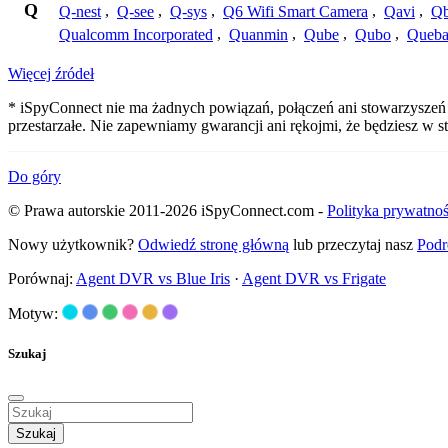
Q
Q-nest
,
Q-see
,
Q-sys
,
Q6 Wifi Smart Camera
,
Qavi
,
Qb
Qualcomm Incorporated
,
Quanmin
,
Qube
,
Qubo
,
Queba
Więcej źródeł
* iSpyConnect nie ma żadnych powiązań, połączeń ani stowarzyszeń 
przestarzałe. Nie zapewniamy gwarancji ani rękojmi, że będziesz w
Do góry
© Prawa autorskie 2011-2026 iSpyConnect.com -
Polityka prywatnoś
Nowy użytkownik?
Odwiedź stronę główną
lub przeczytaj nasz
Podr
Porównaj:
Agent DVR vs Blue Iris
·
Agent DVR vs Frigate
Motyw:
Szukaj
Szukaj