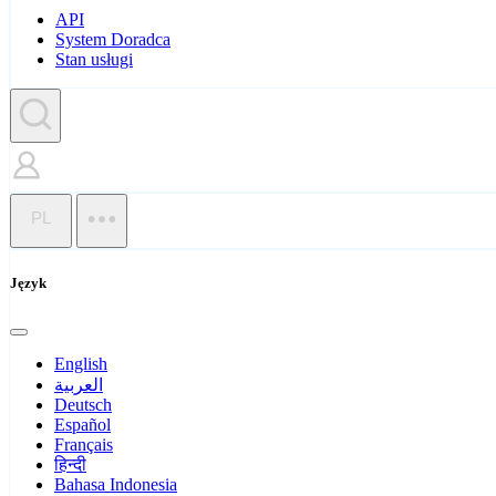
API
System Doradca
Stan usługi
PL
Język
English
العربية
Deutsch
Español
Français
हिन्दी
Bahasa Indonesia