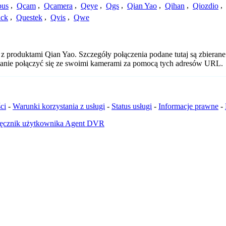
us
,
Qcam
,
Qcamera
,
Qeye
,
Qgs
,
Qian Yao
,
Qihan
,
Qiozdio
,
ck
,
Questek
,
Qvis
,
Qwe
z produktami Qian Yao. Szczegóły połączenia podane tutaj są zbieran
 stanie połączyć się ze swoimi kamerami za pomocą tych adresów URL.
ci
-
Warunki korzystania z usługi
-
Status usługi
-
Informacje prawne
-
ęcznik użytkownika Agent DVR