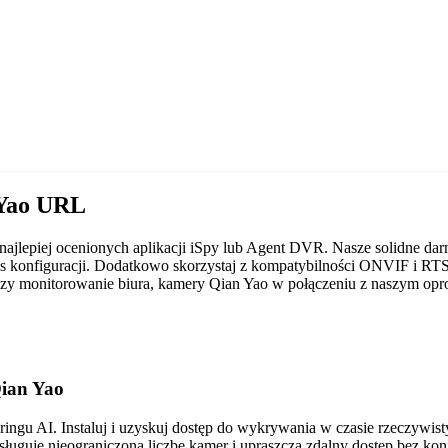
 Yao URL
 najlepiej ocenionych aplikacji iSpy lub Agent DVR. Nasze solidne
ces konfiguracji. Dodatkowo skorzystaj z kompatybilności ONVIF i RT
 czy monitorowanie biura, kamery Qian Yao w połączeniu z naszym o
ian Yao
gu AI. Instaluj i uzyskuj dostęp do wykrywania w czasie rzeczywis
sługuje nieograniczoną liczbę kamer i upraszcza zdalny dostęp bez ko