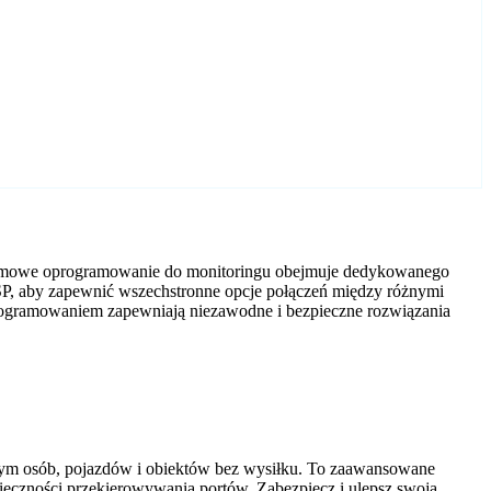
 darmowe oprogramowanie do monitoringu obejmuje dedykowanego
SP, aby zapewnić wszechstronne opcje połączeń między różnymi
programowaniem zapewniają niezawodne i bezpieczne rozwiązania
tym osób, pojazdów i obiektów bez wysiłku. To zaawansowane
nieczności przekierowywania portów. Zabezpiecz i ulepsz swoją