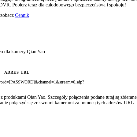
VR. Pobierz teraz dla całodobowego bezpieczeństwa i spokoju!
o zobacz
Cennik
eo dla kamery Qian Yao
ADRES URL
ord=[PASSWORD]&channel=1&stream=0.sdp?
z produktami Qian Yao. Szczegóły połączenia podane tutaj są zbieran
 stanie połączyć się ze swoimi kamerami za pomocą tych adresów URL.