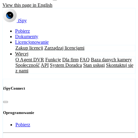
View this page in English
iSpy
Pobierz
Dokumenty
Licencjonowanie
Zakup licencji
Zarządzaj licencjami
Więcej
O Agent DVR
Funkcje
Dla firm
FAQ
Baza danych kamery
Społeczność
API
System Doradca
Stan usługi
Skontaktuj się
z nami
iSpyConnect
Oprogramowanie
Pobierz