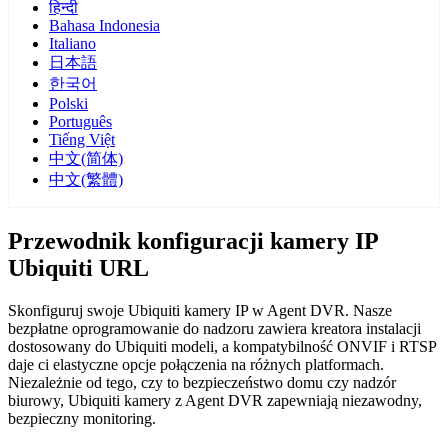
हिन्दी
Bahasa Indonesia
Italiano
日本語
한국어
Polski
Português
Tiếng Việt
中文(简体)
中文(繁體)
Przewodnik konfiguracji kamery IP
Ubiquiti URL
Skonfiguruj swoje Ubiquiti kamery IP w Agent DVR. Nasze
bezpłatne oprogramowanie do nadzoru zawiera kreatora instalacji
dostosowany do Ubiquiti modeli, a kompatybilność ONVIF i RTSP
daje ci elastyczne opcje połączenia na różnych platformach.
Niezależnie od tego, czy to bezpieczeństwo domu czy nadzór
biurowy, Ubiquiti kamery z Agent DVR zapewniają niezawodny,
bezpieczny monitoring.