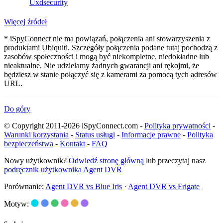
Uxdsecurity
Więcej źródeł
* iSpyConnect nie ma powiązań, połączenia ani stowarzyszenia z
produktami Ubiquiti. Szczegóły połączenia podane tutaj pochodzą z
zasobów społeczności i mogą być niekompletne, niedokładne lub
nieaktualne. Nie udzielamy żadnych gwarancji ani rękojmi, że
będziesz w stanie połączyć się z kamerami za pomocą tych adresów
URL.
Do góry
© Copyright 2011-2026 iSpyConnect.com -
Polityka prywatności
-
Warunki korzystania
-
Status usługi
-
Informacje prawne
-
Polityka
bezpieczeństwa
-
Kontakt
-
FAQ
Nowy użytkownik?
Odwiedź stronę główną
lub przeczytaj nasz
podręcznik użytkownika Agent DVR
Porównanie:
Agent DVR vs Blue Iris
·
Agent DVR vs Frigate
Motyw: