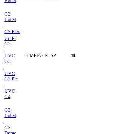
Bullet
G3
Bullet
,
G3 Flex
,
UniFi
G3
,
FFMPEG
RTSP
/s1
UVC
G3
,
UVC
G3 Pro
,
UVC
G4
G3
Bullet
,
G3
Dome