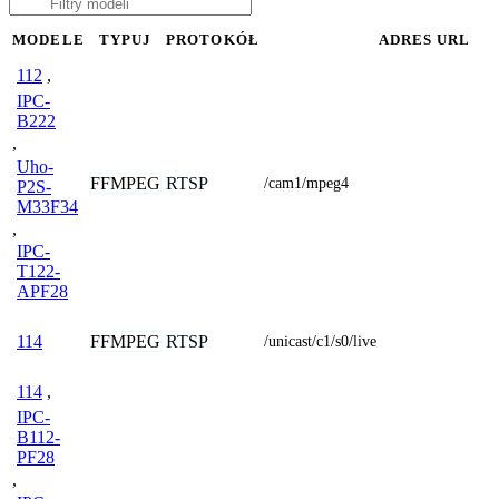
MODELE
TYPUJ
PROTOKÓŁ
ADRES URL
112
,
IPC-
B222
,
Uho-
FFMPEG
RTSP
/cam1/mpeg4
P2S-
M33F34
,
IPC-
T122-
APF28
FFMPEG
RTSP
114
/unicast/c1/s0/live
114
,
IPC-
B112-
PF28
,