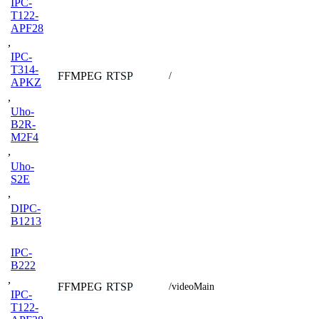
IPC-
T122-
APF28
,
IPC-
T314-
FFMPEG
RTSP
/
APKZ
,
Uho-
B2R-
M2F4
,
Uho-
S2E
,
DIPC-
B1213
IPC-
B222
,
FFMPEG
RTSP
/videoMain
IPC-
T122-