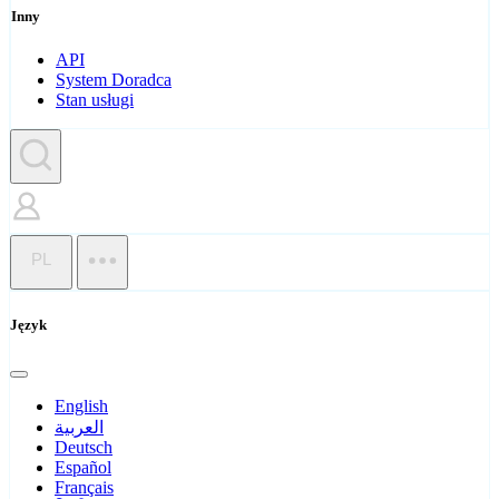
Inny
API
System Doradca
Stan usługi
PL
Język
English
العربية
Deutsch
Español
Français