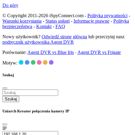
Do góry
© Copyright 2011-2026 iSpyConnect.com -
Polityka prywatności
-
Warunki korzystania
-
Status usługi
-
Informacje prawne
-
Polityka
bezpieczeństwa
-
Kontakt
-
FAQ
Nowy użytkownik?
Odwiedź stronę główną
lub przeczytaj nasz
podręcznik użytkownika Agent DVR
Porównanie:
Agent DVR vs Blue Iris
·
Agent DVR vs Frigate
Motyw:
Szukaj
Szukaj
Uniarch Kreator połączenia kamery IP
IP