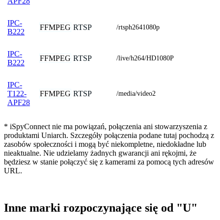
APF28
IPC-
FFMPEG
RTSP
/rtsph2641080p
B222
IPC-
FFMPEG
RTSP
/live/h264/HD1080P
B222
IPC-
FFMPEG
RTSP
T122-
/media/video2
APF28
* iSpyConnect nie ma powiązań, połączenia ani stowarzyszenia z
produktami Uniarch. Szczegóły połączenia podane tutaj pochodzą z
zasobów społeczności i mogą być niekompletne, niedokładne lub
nieaktualne. Nie udzielamy żadnych gwarancji ani rękojmi, że
będziesz w stanie połączyć się z kamerami za pomocą tych adresów
URL.
Inne marki rozpoczynające się od "U"