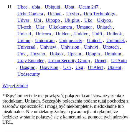
U
Ubee
,
ubia
,
Ubiquiti
,
Ubnt
,
Ucam 247
,
Uche Camera
,
Ucloud
,
Ucybo
,
Udp Technology
,
Udvar
,
Uhi
,
Uipopo
,
Uk-plus
,
Ukc
,
Ukiyoo
,
Ul-tech
,
Ular
,
Ulkokamera
,
Umanor
,
Uniarch
,
Unicad
,
Unicorn
,
Uniden
,
Unidvr
,
Unifi
,
Unilook
,
Unimo
,
Unioncam
,
Unique-cctv
,
Unitech
,
Unitoptek
,
Universal
,
Uniview
,
Univision
,
Univivi
,
Unotech
,
Unv
,
Unzano
,
Uokoo
,
Upcam
,
Upupin
,
Uranium
,
Uray Encoder
,
Urban Security Group
,
Urmet
,
Us Auto
,
Usaginc
,
Usavision
,
Usb
,
Usg
,
Ut Alert
,
Utalent
,
Uxdsecurity
Więcej źródeł
* iSpyConnect nie ma powiązań, połączenia ani stowarzyszenia z
produktami Uniarch. Szczegóły połączenia podane tutaj pochodzą z
zasobów społeczności i mogą być niekompletne, niedokładne lub
nieaktualne. Nie udzielamy żadnych gwarancji ani rękojmi, że
będziesz w stanie połączyć się z kamerami za pomocą tych adresów
URL.