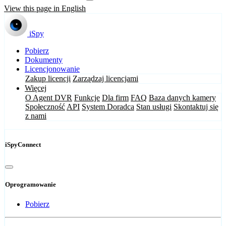
View this page in English
iSpy
Pobierz
Dokumenty
Licencjonowanie
Zakup licencji
Zarządzaj licencjami
Więcej
O Agent DVR
Funkcje
Dla firm
FAQ
Baza danych kamery
Społeczność
API
System Doradca
Stan usługi
Skontaktuj się
z nami
iSpyConnect
Oprogramowanie
Pobierz