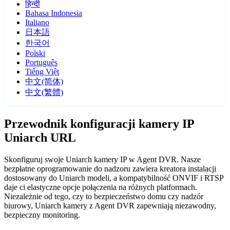
हिन्दी
Bahasa Indonesia
Italiano
日本語
한국어
Polski
Português
Tiếng Việt
中文(简体)
中文(繁體)
Przewodnik konfiguracji kamery IP
Uniarch URL
Skonfiguruj swoje Uniarch kamery IP w Agent DVR. Nasze
bezpłatne oprogramowanie do nadzoru zawiera kreatora instalacji
dostosowany do Uniarch modeli, a kompatybilność ONVIF i RTSP
daje ci elastyczne opcje połączenia na różnych platformach.
Niezależnie od tego, czy to bezpieczeństwo domu czy nadzór
biurowy, Uniarch kamery z Agent DVR zapewniają niezawodny,
bezpieczny monitoring.