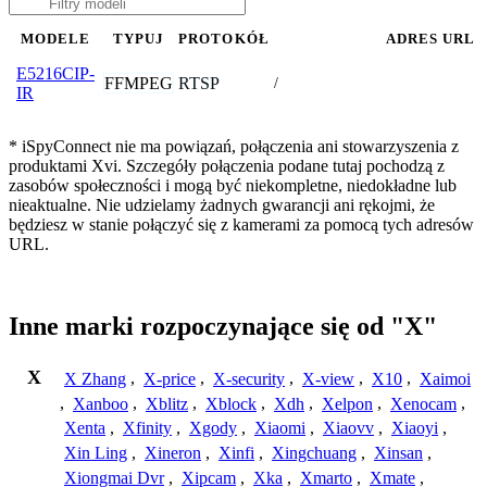
MODELE
TYPUJ
PROTOKÓŁ
ADRES URL
E5216CIP-
FFMPEG
RTSP
/
IR
* iSpyConnect nie ma powiązań, połączenia ani stowarzyszenia z
produktami Xvi. Szczegóły połączenia podane tutaj pochodzą z
zasobów społeczności i mogą być niekompletne, niedokładne lub
nieaktualne. Nie udzielamy żadnych gwarancji ani rękojmi, że
będziesz w stanie połączyć się z kamerami za pomocą tych adresów
URL.
Inne marki rozpoczynające się od "X"
X
X Zhang
,
X-price
,
X-security
,
X-view
,
X10
,
Xaimoi
,
Xanboo
,
Xblitz
,
Xblock
,
Xdh
,
Xelpon
,
Xenocam
,
Xenta
,
Xfinity
,
Xgody
,
Xiaomi
,
Xiaovv
,
Xiaoyi
,
Xin Ling
,
Xineron
,
Xinfi
,
Xingchuang
,
Xinsan
,
Xiongmai Dvr
,
Xipcam
,
Xka
,
Xmarto
,
Xmate
,