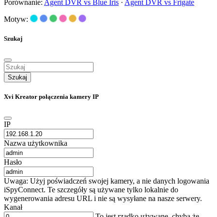
Porównanie:
Agent DVR vs Blue Iris
·
Agent DVR vs Frigate
Motyw:
Szukaj
Szukaj
Xvi Kreator połączenia kamery IP
IP
Nazwa użytkownika
Hasło
Uwaga: Użyj poświadczeń swojej kamery, a nie danych logowania
iSpyConnect. Te szczegóły są używane tylko lokalnie do
wygenerowania adresu URL i nie są wysyłane na nasze serwery.
Kanał
To jest rzadko używane, chyba że