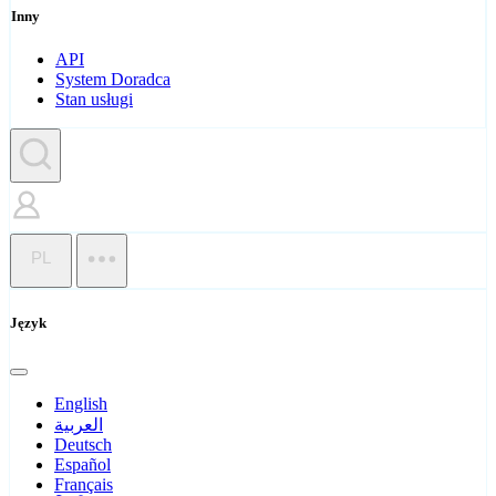
Inny
API
System Doradca
Stan usługi
PL
Język
English
العربية
Deutsch
Español
Français