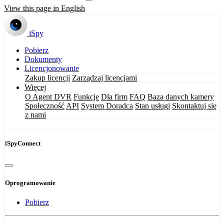
View this page in English
iSpy
Pobierz
Dokumenty
Licencjonowanie
Zakup licencji
Zarządzaj licencjami
Więcej
O Agent DVR
Funkcje
Dla firm
FAQ
Baza danych kamery
Społeczność
API
System Doradca
Stan usługi
Skontaktuj się
z nami
iSpyConnect
Oprogramowanie
Pobierz