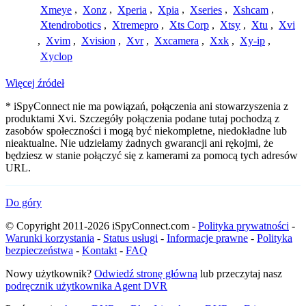
Xmeye
,
Xonz
,
Xperia
,
Xpia
,
Xseries
,
Xshcam
,
Xtendrobotics
,
Xtremepro
,
Xts Corp
,
Xtsy
,
Xtu
,
Xvi
,
Xvim
,
Xvision
,
Xvr
,
Xxcamera
,
Xxk
,
Xy-ip
,
Xyclop
Więcej źródeł
* iSpyConnect nie ma powiązań, połączenia ani stowarzyszenia z
produktami Xvi. Szczegóły połączenia podane tutaj pochodzą z
zasobów społeczności i mogą być niekompletne, niedokładne lub
nieaktualne. Nie udzielamy żadnych gwarancji ani rękojmi, że
będziesz w stanie połączyć się z kamerami za pomocą tych adresów
URL.
Do góry
© Copyright 2011-2026 iSpyConnect.com -
Polityka prywatności
-
Warunki korzystania
-
Status usługi
-
Informacje prawne
-
Polityka
bezpieczeństwa
-
Kontakt
-
FAQ
Nowy użytkownik?
Odwiedź stronę główną
lub przeczytaj nasz
podręcznik użytkownika Agent DVR