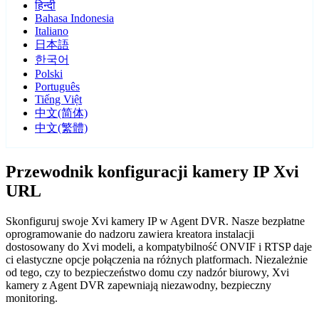
हिन्दी
Bahasa Indonesia
Italiano
日本語
한국어
Polski
Português
Tiếng Việt
中文(简体)
中文(繁體)
Przewodnik konfiguracji kamery IP Xvi
URL
Skonfiguruj swoje Xvi kamery IP w Agent DVR. Nasze bezpłatne
oprogramowanie do nadzoru zawiera kreatora instalacji
dostosowany do Xvi modeli, a kompatybilność ONVIF i RTSP daje
ci elastyczne opcje połączenia na różnych platformach. Niezależnie
od tego, czy to bezpieczeństwo domu czy nadzór biurowy, Xvi
kamery z Agent DVR zapewniają niezawodny, bezpieczny
monitoring.