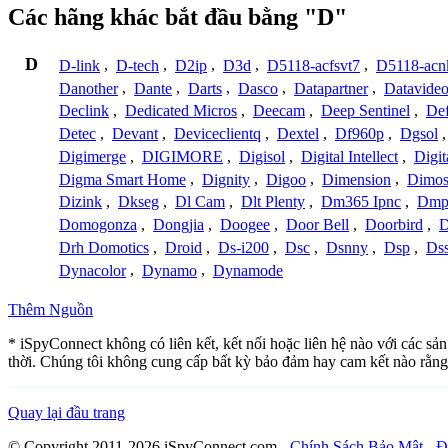
Các hãng khác bắt đầu bằng "D"
D
D-link
,
D-tech
,
D2ip
,
D3d
,
D5118-acfsvt7
,
D5118-acn
Danother
,
Dante
,
Darts
,
Dasco
,
Datapartner
,
Datavide
Declink
,
Dedicated Micros
,
Deecam
,
Deep Sentinel
,
De
Detec
,
Devant
,
Deviceclientq
,
Dextel
,
Df960p
,
Dgsol
Digimerge
,
DIGIMORE
,
Digisol
,
Digital Intellect
,
Digit
Digma Smart Home
,
Dignity
,
Digoo
,
Dimension
,
Dimo
Dizink
,
Dkseg
,
Dl Cam
,
Dlt Plenty
,
Dm365 Ipnc
,
Dm
Domogonza
,
Dongjia
,
Doogee
,
Door Bell
,
Doorbird
,
D
Drh Domotics
,
Droid
,
Ds-i200
,
Dsc
,
Dsnny
,
Dsp
,
Ds
Dynacolor
,
Dynamo
,
Dynamode
Thêm Nguồn
* iSpyConnect không có liên kết, kết nối hoặc liên hệ nào với các sả
thời. Chúng tôi không cung cấp bất kỳ bảo đảm hay cam kết nào rằng
Quay lại đầu trang
© Copyright 2011-2026 iSpyConnect.com -
Chính Sách Bảo Mật
-
Đ