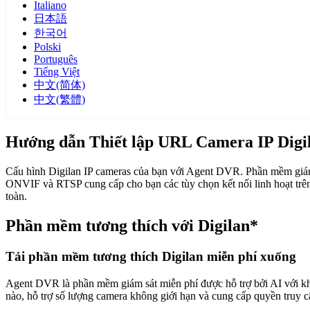
Italiano
日本語
한국어
Polski
Português
Tiếng Việt
中文(简体)
中文(繁體)
Hướng dẫn Thiết lập URL Camera IP Digi
Cấu hình Digilan IP cameras của bạn với Agent DVR. Phần mềm giám s
ONVIF và RTSP cung cấp cho bạn các tùy chọn kết nối linh hoạt trên
toàn.
Phần mềm tương thích với Digilan*
Tải phần mềm tương thích Digilan miễn phí xuống
Agent DVR là phần mềm giám sát miễn phí được hỗ trợ bởi AI với khả n
nào, hỗ trợ số lượng camera không giới hạn và cung cấp quyền truy 