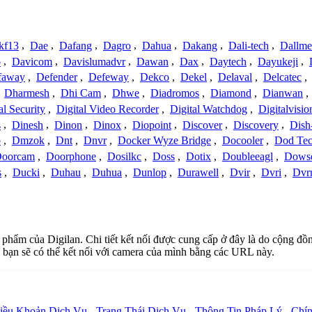
kf13
,
Dae
,
Dafang
,
Dagro
,
Dahua
,
Dakang
,
Dali-tech
,
Dallme
o
,
Davicom
,
Davislumadvr
,
Dawan
,
Dax
,
Daytech
,
Dayukeji
,
faway
,
Defender
,
Defeway
,
Dekco
,
Dekel
,
Delaval
,
Delcatec
,
,
Dharmesh
,
Dhi Cam
,
Dhwe
,
Diadromos
,
Diamond
,
Dianwan
,
al Security
,
Digital Video Recorder
,
Digital Watchdog
,
Digitalvisio
s
,
Dinesh
,
Dinon
,
Dinox
,
Diopoint
,
Discover
,
Discovery
,
Dish
p
,
Dmzok
,
Dnt
,
Dnvr
,
Docker Wyze Bridge
,
Docooler
,
Dod Te
oorcam
,
Doorphone
,
Dosilkc
,
Doss
,
Dotix
,
Doubleeagl
,
Dows
s
,
Ducki
,
Duhau
,
Duhua
,
Dunlop
,
Durawell
,
Dvir
,
Dvri
,
Dvr
n phẩm của Digilan. Chi tiết kết nối được cung cấp ở đây là do cộng đ
 bạn sẽ có thể kết nối với camera của mình bằng các URL này.
iều Khoản Dịch Vụ
-
Trạng Thái Dịch Vụ
-
Thông Tin Pháp Lý
-
Chín