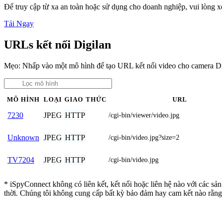
Để truy cập từ xa an toàn hoặc sử dụng cho doanh nghiệp, vui lòng
Tải Ngay
URLs kết nối Digilan
Mẹo: Nhấp vào một mô hình để tạo URL kết nối video cho camera Di
MÔ HÌNH
LOẠI
GIAO THỨC
URL
JPEG
HTTP
7230
/cgi-bin/viewer/video.jpg
JPEG
HTTP
Unknown
/cgi-bin/video.jpg?size=2
JPEG
HTTP
TV7204
/cgi-bin/video.jpg
* iSpyConnect không có liên kết, kết nối hoặc liên hệ nào với các sả
thời. Chúng tôi không cung cấp bất kỳ bảo đảm hay cam kết nào rằng