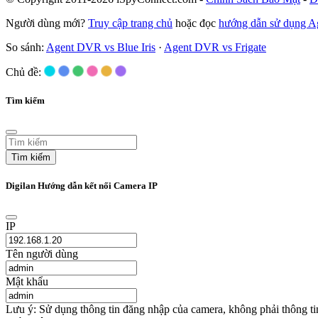
Người dùng mới?
Truy cập trang chủ
hoặc đọc
hướng dẫn sử dụng 
So sánh:
Agent DVR vs Blue Iris
·
Agent DVR vs Frigate
Chủ đề:
Tìm kiếm
Tìm kiếm
Digilan Hướng dẫn kết nối Camera IP
IP
Tên người dùng
Mật khẩu
Lưu ý: Sử dụng thông tin đăng nhập của camera, không phải thông t