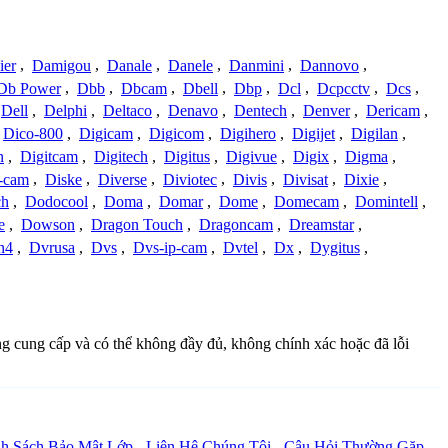
ier
,
Damigou
,
Danale
,
Danele
,
Danmini
,
Dannovo
,
Db Power
,
Dbb
,
Dbcam
,
Dbell
,
Dbp
,
Dcl
,
Dcpcctv
,
Dcs
,
Dell
,
Delphi
,
Deltaco
,
Denavo
,
Dentech
,
Denver
,
Dericam
,
Dico-800
,
Digicam
,
Digicom
,
Digihero
,
Digijet
,
Digilan
,
n
,
Digitcam
,
Digitech
,
Digitus
,
Digivue
,
Digix
,
Digma
,
-cam
,
Diske
,
Diverse
,
Diviotec
,
Divis
,
Divisat
,
Dixie
,
ch
,
Dodocool
,
Doma
,
Domar
,
Dome
,
Domecam
,
Domintell
,
e
,
Dowson
,
Dragon Touch
,
Dragoncam
,
Dreamstar
,
n4
,
Dvrusa
,
Dvs
,
Dvs-ip-cam
,
Dvtel
,
Dx
,
Dygitus
,
ồng cung cấp và có thể không đầy đủ, không chính xác hoặc đã lỗi
h Sách Bảo Mật Lớp
-
Liên Hệ Chúng Tôi
-
Câu Hỏi Thường Gặp