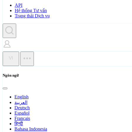
API
Hệ thống Tư vấn
Trạng thái Dịch vụ
VI
Ngôn ngữ
English
العربية
Deutsch
Español
Français
हिन्दी
Bahasa Indonesia