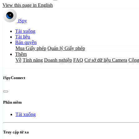
View this page in English
iSpy
Tải xuống
Tài liệu
Bản quyền
Mua Giấy phép
Quản lý Giấy phép
Thêm
Về
Tính năng
Doanh nghiệp
FAQ
Cơ sở dữ liệu Camera
Cộng
iSpyConnect
Phần mềm
Tải xuống
Truy cập từ xa