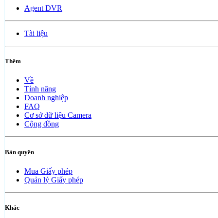
Agent DVR
Tài liệu
Thêm
Về
Tính năng
Doanh nghiệp
FAQ
Cơ sở dữ liệu Camera
Cộng đồng
Bản quyền
Mua Giấy phép
Quản lý Giấy phép
Khác