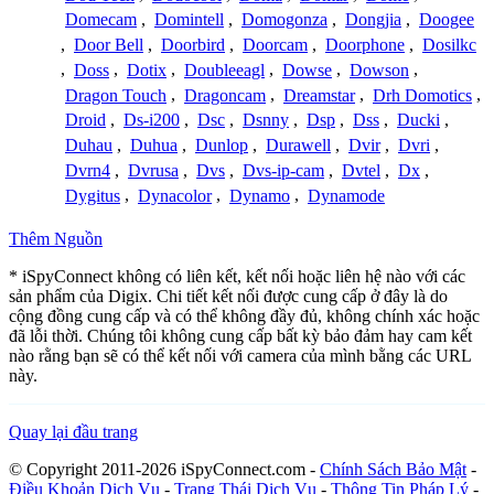
Domecam
,
Domintell
,
Domogonza
,
Dongjia
,
Doogee
,
Door Bell
,
Doorbird
,
Doorcam
,
Doorphone
,
Dosilkc
,
Doss
,
Dotix
,
Doubleeagl
,
Dowse
,
Dowson
,
Dragon Touch
,
Dragoncam
,
Dreamstar
,
Drh Domotics
,
Droid
,
Ds-i200
,
Dsc
,
Dsnny
,
Dsp
,
Dss
,
Ducki
,
Duhau
,
Duhua
,
Dunlop
,
Durawell
,
Dvir
,
Dvri
,
Dvrn4
,
Dvrusa
,
Dvs
,
Dvs-ip-cam
,
Dvtel
,
Dx
,
Dygitus
,
Dynacolor
,
Dynamo
,
Dynamode
Thêm Nguồn
* iSpyConnect không có liên kết, kết nối hoặc liên hệ nào với các
sản phẩm của Digix. Chi tiết kết nối được cung cấp ở đây là do
cộng đồng cung cấp và có thể không đầy đủ, không chính xác hoặc
đã lỗi thời. Chúng tôi không cung cấp bất kỳ bảo đảm hay cam kết
nào rằng bạn sẽ có thể kết nối với camera của mình bằng các URL
này.
Quay lại đầu trang
© Copyright 2011-2026 iSpyConnect.com -
Chính Sách Bảo Mật
-
Điều Khoản Dịch Vụ
-
Trạng Thái Dịch Vụ
-
Thông Tin Pháp Lý
-