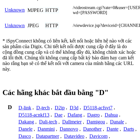
/videostream.cgi?rate=0&user=[U
Unknown
MJPEG
HTTP
wd=[PASSWORD]
JPEG
HTTP
Unknown
/viewdevice.jsp?deviceid=[CHANNE
* iSpyConnect không có liên kết, kết nối hoặc liên hệ nào với các
sản phẩm của Digix. Chi tiết kết nối được cung cấp ở đây là do
cộng đồng cung cấp và có thể không đầy đủ, không chính xác hoặc
đã lỗi thời. Chúng tôi không cung cấp bất kỳ bảo đảm hay cam kết
nào rằng bạn sẽ có thể kết nối với camera của mình bằng các URL
này.
Các hãng khác bắt đầu bằng "D"
D
D-link
,
D-tech
,
D2ip
,
D3d
,
D5118-acfsvt7
,
D5118-acnkf13
,
Dae
,
Dafang
,
Dagro
,
Dahua
,
Dakang
,
Dali-tech
,
Dallmeier
,
Damigou
,
Danale
,
Danele
,
Danmini
,
Dannovo
,
Danother
,
Dante
,
Darts
,
Dasco
,
Datapartner
,
Datavideo
,
Davicom
,