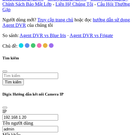
Chính Sách Bảo Mật Lớp
-
Liên Hệ Chúng Tôi
-
Câu Hỏi Thường
Gặp
Người dùng mới?
Truy cập trang chủ
hoặc đọc
hướng dẫn sử dụng
Agent DVR
của chúng tôi
So sánh:
Agent DVR vs Blue Iris
·
Agent DVR vs Frigate
Chủ đề:
Tìm kiếm
Tìm kiếm
Digix Hướng dẫn kết nối Camera IP
IP
Tên người dùng
Mật khẩu