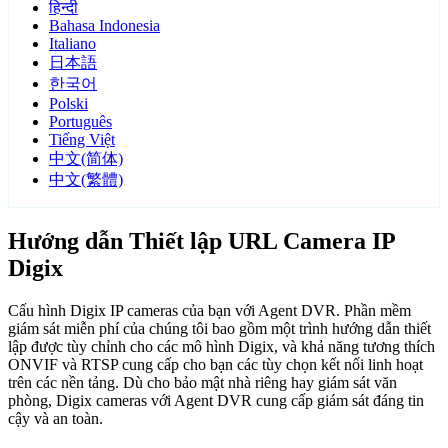
हिन्दी
Bahasa Indonesia
Italiano
日本語
한국어
Polski
Português
Tiếng Việt
中文(简体)
中文(繁體)
Hướng dẫn Thiết lập URL Camera IP
Digix
Cấu hình Digix IP cameras của bạn với Agent DVR. Phần mềm
giám sát miễn phí của chúng tôi bao gồm một trình hướng dẫn thiết
lập được tùy chỉnh cho các mô hình Digix, và khả năng tương thích
ONVIF và RTSP cung cấp cho bạn các tùy chọn kết nối linh hoạt
trên các nền tảng. Dù cho bảo mật nhà riêng hay giám sát văn
phòng, Digix cameras với Agent DVR cung cấp giám sát đáng tin
cậy và an toàn.