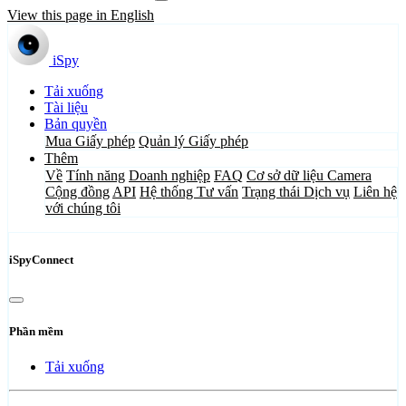
View this page in English
iSpy
Tải xuống
Tài liệu
Bản quyền
Mua Giấy phép
Quản lý Giấy phép
Thêm
Về
Tính năng
Doanh nghiệp
FAQ
Cơ sở dữ liệu Camera
Cộng đồng
API
Hệ thống Tư vấn
Trạng thái Dịch vụ
Liên hệ
với chúng tôi
iSpyConnect
Phần mềm
Tải xuống