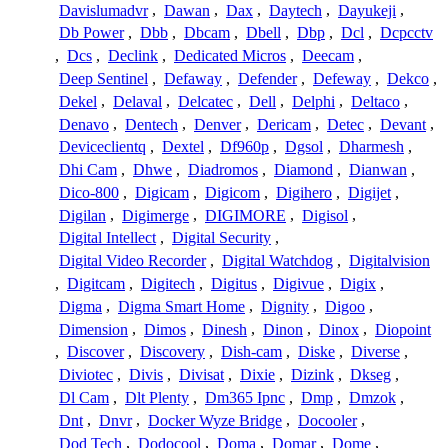
Davislumadvr
,
Dawan
,
Dax
,
Daytech
,
Dayukeji
,
Db Power
,
Dbb
,
Dbcam
,
Dbell
,
Dbp
,
Dcl
,
Dcpcctv
,
Dcs
,
Declink
,
Dedicated Micros
,
Deecam
,
Deep Sentinel
,
Defaway
,
Defender
,
Defeway
,
Dekco
,
Dekel
,
Delaval
,
Delcatec
,
Dell
,
Delphi
,
Deltaco
,
Denavo
,
Dentech
,
Denver
,
Dericam
,
Detec
,
Devant
,
Deviceclientq
,
Dextel
,
Df960p
,
Dgsol
,
Dharmesh
,
Dhi Cam
,
Dhwe
,
Diadromos
,
Diamond
,
Dianwan
,
Dico-800
,
Digicam
,
Digicom
,
Digihero
,
Digijet
,
Digilan
,
Digimerge
,
DIGIMORE
,
Digisol
,
Digital Intellect
,
Digital Security
,
Digital Video Recorder
,
Digital Watchdog
,
Digitalvision
,
Digitcam
,
Digitech
,
Digitus
,
Digivue
,
Digix
,
Digma
,
Digma Smart Home
,
Dignity
,
Digoo
,
Dimension
,
Dimos
,
Dinesh
,
Dinon
,
Dinox
,
Diopoint
,
Discover
,
Discovery
,
Dish-cam
,
Diske
,
Diverse
,
Diviotec
,
Divis
,
Divisat
,
Dixie
,
Dizink
,
Dkseg
,
Dl Cam
,
Dlt Plenty
,
Dm365 Ipnc
,
Dmp
,
Dmzok
,
Dnt
,
Dnvr
,
Docker Wyze Bridge
,
Docooler
,
Dod Tech
,
Dodocool
,
Doma
,
Domar
,
Dome
,