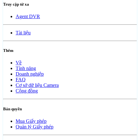
Truy cập từ xa
Agent DVR
Tài liệu
Thêm
Về
Tính năng
Doanh nghiệp
FAQ
Cơ sở dữ liệu Camera
Cộng đồng
Bản quyền
Mua Giấy phép
Quản lý Giấy phép