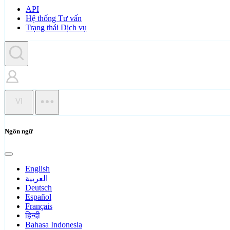
API
Hệ thống Tư vấn
Trạng thái Dịch vụ
VI
Ngôn ngữ
English
العربية
Deutsch
Español
Français
हिन्दी
Bahasa Indonesia