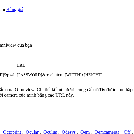
 xem
Bảng giá
Omniview của bạn
URL
NAME]&pwd=[PASSWORD]&resolution=[WIDTH]x[HEIGHT]
phẩm của Omniview. Chi tiết kết nối được cung cấp ở đây được thu thập 
với camera của mình bằng các URL này.
,
Octoprint
,
Ocular
,
Oculus
,
Odesys
,
Oem
,
Oemcameras
,
Off
,