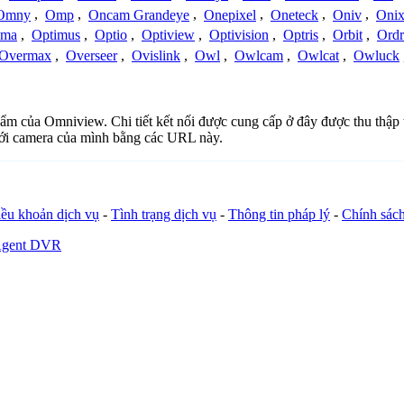
Omny
,
Omp
,
Oncam Grandeye
,
Onepixel
,
Oneteck
,
Oniv
,
Onix
ima
,
Optimus
,
Optio
,
Optiview
,
Optivision
,
Optris
,
Orbit
,
Ord
Overmax
,
Overseer
,
Ovislink
,
Owl
,
Owlcam
,
Owlcat
,
Owluck
phẩm của Omniview. Chi tiết kết nối được cung cấp ở đây được thu thập 
với camera của mình bằng các URL này.
ều khoản dịch vụ
-
Tình trạng dịch vụ
-
Thông tin pháp lý
-
Chính sác
Agent DVR