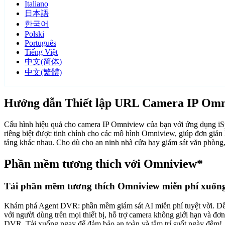
Italiano
日本語
한국어
Polski
Português
Tiếng Việt
中文(简体)
中文(繁體)
Hướng dẫn Thiết lập URL Camera IP Omn
Cấu hình hiệu quả cho camera IP Omniview của bạn với ứng dụng iS
riêng biệt được tinh chỉnh cho các mô hình Omniview, giúp đơn giản h
tảng khác nhau. Cho dù cho an ninh nhà cửa hay giám sát văn phòng,
Phần mềm tương thích với Omniview*
Tải phần mềm tương thích Omniview miễn phí xuốn
Khám phá Agent DVR: phần mềm giám sát AI miễn phí tuyệt vời. Dễ dàn
với người dùng trên mọi thiết bị, hỗ trợ camera không giới hạn và đ
DVR. Tải xuống ngay để đảm bảo an toàn và tâm trí suốt ngày đêm!