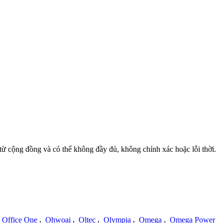
từ cộng đồng và có thể không đầy đủ, không chính xác hoặc lỗi thời.
Office One
,
Ohwoai
,
Oltec
,
Olympia
,
Omega
,
Omega Power