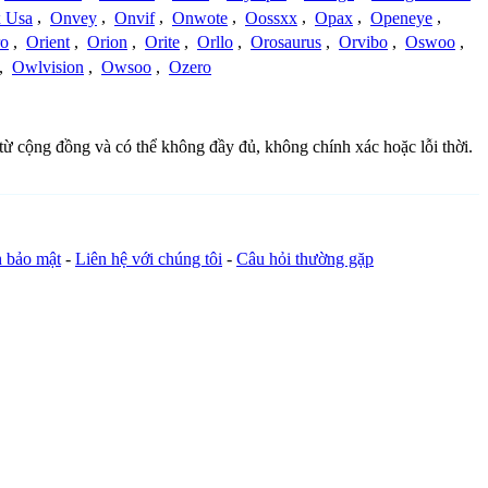
 Usa
,
Onvey
,
Onvif
,
Onwote
,
Oossxx
,
Opax
,
Openeye
,
ro
,
Orient
,
Orion
,
Orite
,
Orllo
,
Orosaurus
,
Orvibo
,
Oswoo
,
,
Owlvision
,
Owsoo
,
Ozero
từ cộng đồng và có thể không đầy đủ, không chính xác hoặc lỗi thời.
h bảo mật
-
Liên hệ với chúng tôi
-
Câu hỏi thường gặp