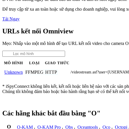
Để truy cập từ xa an toàn hoặc sử dụng cho doanh nghiệp, vui lòng
Tải Ngay
URLs kết nối Omniview
Mẹo: Nhấp vào một mô hình để tạo URL kết nối video cho camera 
MÔ HÌNH
LOẠI
GIAO THỨC
FFMPEG
HTTP
Unknown
/videostream.asf?user=[USER
* iSpyConnect không liên kết, kết nối hoặc liên hệ nào với các sản 
Chúng tôi không đảm bảo hoặc bảo hành rằng bạn sẽ có thể kết nối 
Các hãng khác bắt đầu bằng "O"
O
O-KAM
,
O-KAM Pro
,
Obs
,
Oceantools
,
Oco
,
Octopi