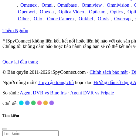
,
Omenex
,
Omni
,
Omnibase
,
Omniview
,
Omnivision
,
Openwrt
,
Opexia
,
Optica Video
,
Opticam
,
Optics
,
Opt
Other
,
Otto
,
Oude Camera
,
Oukitel
,
Ouvis
,
Overcap
,
Thêm Nguồn
* iSpyConnect không liên kết, kết nối hoặc liên hệ nào với các sản 
Chúng tôi không đảm bảo hoặc bảo hành rằng bạn sẽ có thể kết nối 
Quay lại đầu trang
© Bản quyền 2011-2026 iSpyConnect.com -
Chính sách bảo mật
-
Đi
Người dùng mới?
Truy cập trang chủ
hoặc đọc
Hướng dẫn sử dụng 
So sánh:
Agent DVR vs Blue Iris
·
Agent DVR vs Frigate
Chủ đề:
Tìm kiếm