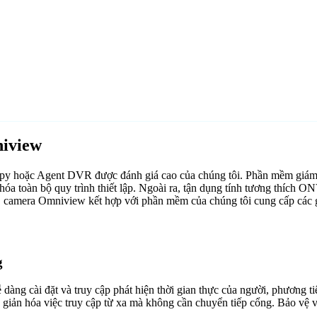
iview
py hoặc Agent DVR được đánh giá cao của chúng tôi. Phần mềm giám 
óa toàn bộ quy trình thiết lập. Ngoài ra, tận dụng tính tương thích O
 camera Omniview kết hợp với phần mềm của chúng tôi cung cấp các giả
g
g cài đặt và truy cập phát hiện thời gian thực của người, phương tiện
ơn giản hóa việc truy cập từ xa mà không cần chuyển tiếp cổng. Bảo vệ