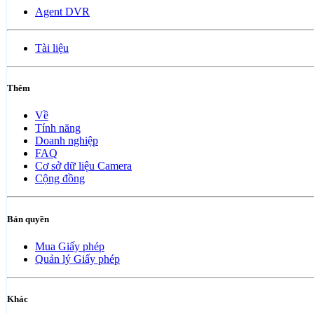
Agent DVR
Tài liệu
Thêm
Về
Tính năng
Doanh nghiệp
FAQ
Cơ sở dữ liệu Camera
Cộng đồng
Bản quyền
Mua Giấy phép
Quản lý Giấy phép
Khác