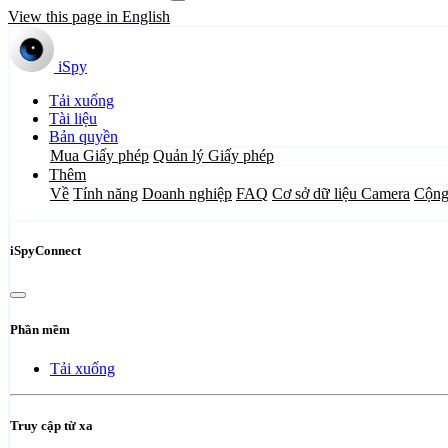
View this page in English
iSpy
Tải xuống
Tài liệu
Bản quyền
Mua Giấy phép
Quản lý Giấy phép
Thêm
Về
Tính năng
Doanh nghiệp
FAQ
Cơ sở dữ liệu Camera
Cộng
iSpyConnect
Phần mềm
Tải xuống
Truy cập từ xa