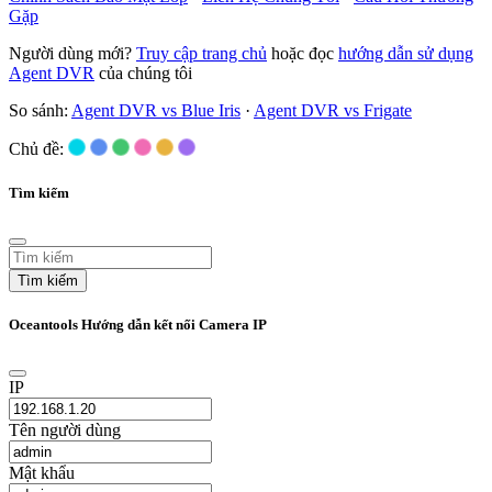
Gặp
Người dùng mới?
Truy cập trang chủ
hoặc đọc
hướng dẫn sử dụng
Agent DVR
của chúng tôi
So sánh:
Agent DVR vs Blue Iris
·
Agent DVR vs Frigate
Chủ đề:
Tìm kiếm
Tìm kiếm
Oceantools Hướng dẫn kết nối Camera IP
IP
Tên người dùng
Mật khẩu