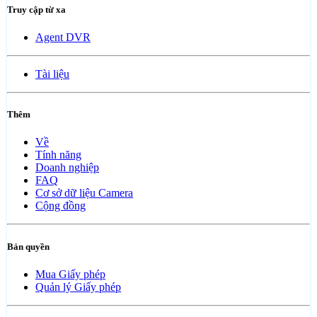
Truy cập từ xa
Agent DVR
Tài liệu
Thêm
Về
Tính năng
Doanh nghiệp
FAQ
Cơ sở dữ liệu Camera
Cộng đồng
Bản quyền
Mua Giấy phép
Quản lý Giấy phép