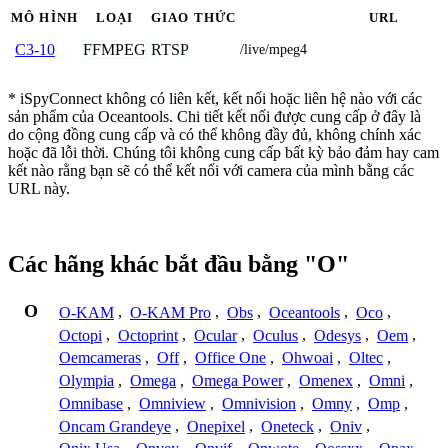
MÔ HÌNH
LOẠI
GIAO THỨC
URL
FFMPEG
RTSP
C3-10
/live/mpeg4
* iSpyConnect không có liên kết, kết nối hoặc liên hệ nào với các
sản phẩm của Oceantools. Chi tiết kết nối được cung cấp ở đây là
do cộng đồng cung cấp và có thể không đầy đủ, không chính xác
hoặc đã lỗi thời. Chúng tôi không cung cấp bất kỳ bảo đảm hay cam
kết nào rằng bạn sẽ có thể kết nối với camera của mình bằng các
URL này.
Các hãng khác bắt đầu bằng "O"
O
O-KAM
,
O-KAM Pro
,
Obs
,
Oceantools
,
Oco
,
Octopi
,
Octoprint
,
Ocular
,
Oculus
,
Odesys
,
Oem
,
Oemcameras
,
Off
,
Office One
,
Ohwoai
,
Oltec
,
Olympia
,
Omega
,
Omega Power
,
Omenex
,
Omni
,
Omnibase
,
Omniview
,
Omnivision
,
Omny
,
Omp
,
Oncam Grandeye
,
Onepixel
,
Oneteck
,
Oniv
,