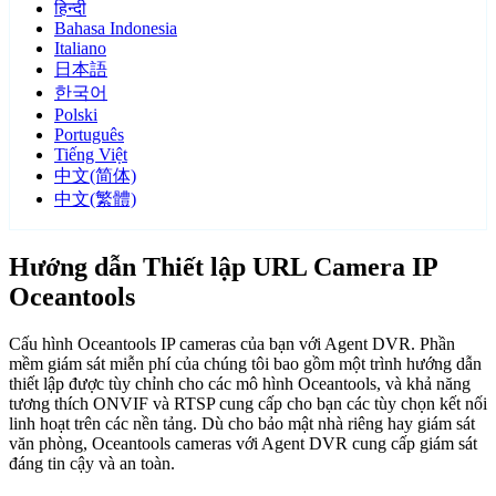
हिन्दी
Bahasa Indonesia
Italiano
日本語
한국어
Polski
Português
Tiếng Việt
中文(简体)
中文(繁體)
Hướng dẫn Thiết lập URL Camera IP
Oceantools
Cấu hình Oceantools IP cameras của bạn với Agent DVR. Phần
mềm giám sát miễn phí của chúng tôi bao gồm một trình hướng dẫn
thiết lập được tùy chỉnh cho các mô hình Oceantools, và khả năng
tương thích ONVIF và RTSP cung cấp cho bạn các tùy chọn kết nối
linh hoạt trên các nền tảng. Dù cho bảo mật nhà riêng hay giám sát
văn phòng, Oceantools cameras với Agent DVR cung cấp giám sát
đáng tin cậy và an toàn.