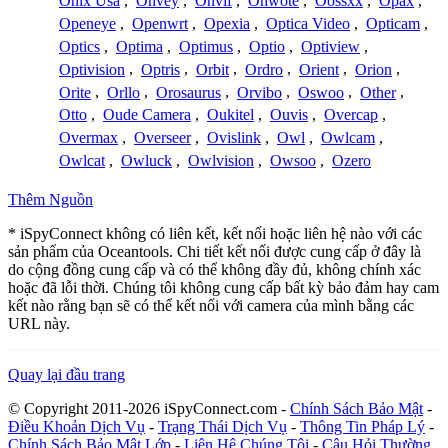
Onix Usa
,
Onvey
,
Onvif
,
Onwote
,
Oossxx
,
Opax
,
Openeye
,
Openwrt
,
Opexia
,
Optica Video
,
Opticam
,
Optics
,
Optima
,
Optimus
,
Optio
,
Optiview
,
Optivision
,
Optris
,
Orbit
,
Ordro
,
Orient
,
Orion
,
Orite
,
Orllo
,
Orosaurus
,
Orvibo
,
Oswoo
,
Other
,
Otto
,
Oude Camera
,
Oukitel
,
Ouvis
,
Overcap
,
Overmax
,
Overseer
,
Ovislink
,
Owl
,
Owlcam
,
Owlcat
,
Owluck
,
Owlvision
,
Owsoo
,
Ozero
Thêm Nguồn
* iSpyConnect không có liên kết, kết nối hoặc liên hệ nào với các
sản phẩm của Oceantools. Chi tiết kết nối được cung cấp ở đây là
do cộng đồng cung cấp và có thể không đầy đủ, không chính xác
hoặc đã lỗi thời. Chúng tôi không cung cấp bất kỳ bảo đảm hay cam
kết nào rằng bạn sẽ có thể kết nối với camera của mình bằng các
URL này.
Quay lại đầu trang
© Copyright 2011-2026 iSpyConnect.com -
Chính Sách Bảo Mật
-
Điều Khoản Dịch Vụ
-
Trạng Thái Dịch Vụ
-
Thông Tin Pháp Lý
-
Chính Sách Bảo Mật Lớp
-
Liên Hệ Chúng Tôi
-
Câu Hỏi Thường