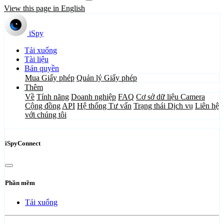
View this page in English
iSpy
Tải xuống
Tài liệu
Bản quyền
Mua Giấy phép
Quản lý Giấy phép
Thêm
Về
Tính năng
Doanh nghiệp
FAQ
Cơ sở dữ liệu Camera
Cộng đồng
API
Hệ thống Tư vấn
Trạng thái Dịch vụ
Liên hệ
với chúng tôi
iSpyConnect
Phần mềm
Tải xuống