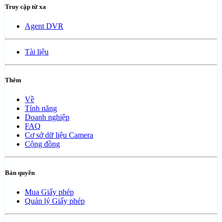
Truy cập từ xa
Agent DVR
Tài liệu
Thêm
Về
Tính năng
Doanh nghiệp
FAQ
Cơ sở dữ liệu Camera
Cộng đồng
Bản quyền
Mua Giấy phép
Quản lý Giấy phép