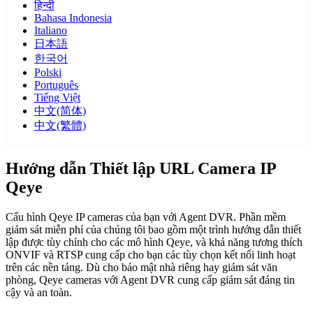
हिन्दी
Bahasa Indonesia
Italiano
日本語
한국어
Polski
Português
Tiếng Việt
中文(简体)
中文(繁體)
Hướng dẫn Thiết lập URL Camera IP
Qeye
Cấu hình Qeye IP cameras của bạn với Agent DVR. Phần mềm
giám sát miễn phí của chúng tôi bao gồm một trình hướng dẫn thiết
lập được tùy chỉnh cho các mô hình Qeye, và khả năng tương thích
ONVIF và RTSP cung cấp cho bạn các tùy chọn kết nối linh hoạt
trên các nền tảng. Dù cho bảo mật nhà riêng hay giám sát văn
phòng, Qeye cameras với Agent DVR cung cấp giám sát đáng tin
cậy và an toàn.