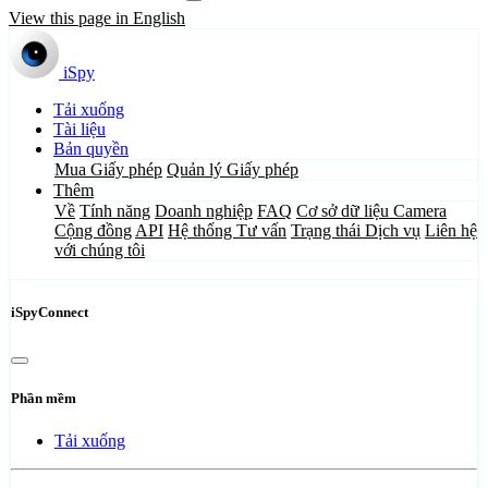
View this page in English
iSpy
Tải xuống
Tài liệu
Bản quyền
Mua Giấy phép
Quản lý Giấy phép
Thêm
Về
Tính năng
Doanh nghiệp
FAQ
Cơ sở dữ liệu Camera
Cộng đồng
API
Hệ thống Tư vấn
Trạng thái Dịch vụ
Liên hệ
với chúng tôi
iSpyConnect
Phần mềm
Tải xuống