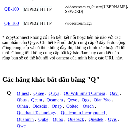
/videostream.cgi?user=[USERNAME
QE-100
MJPEG
HTTP
SSWORD]
MJPEG
HTTP
QE-100
/videostream.cgi
* iSpyConnect không có liên kết, kết nối hoặc liên hệ nào với các
sản phẩm của Qeye. Chi tiết kết nối được cung cấp ở đây là do cộng
đồng cung cấp và có thể không đầy đủ, không chính xác hoặc đã lỗi
thời. Chúng tôi không cung cấp bất kỳ bảo đảm hay cam kết nào
rằng bạn sẽ có thể kết nối với camera của mình bằng các URL này.
Các hãng khác bắt đầu bằng "Q"
Q
Q-nest
,
Q-see
,
Q-sys
,
Q6 Wifi Smart Camera
,
Qavi
,
Qbus
,
Qcam
,
Qcamera
,
Qeye
,
Qgs
,
Qian Yao
,
Qihan
,
Qiozdio
,
Qnap
,
Qoltec
,
Qtech
,
Quadrant Technology
,
Qualcomm Incorporated
,
Quanmin
,
Qube
,
Qubo
,
Queback
,
Questek
,
Qvis
,
Qwe