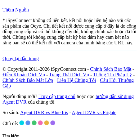
Thêm Nguồn
* iSpyConnect không có liên kết, kết nối hoặc liên hệ nào với các
sản phẩm của Qeye. Chi tiết kết nối được cung cấp ở đây là do cộng
đồng cung cấp và có thể không đầy đủ, không chính xác hoặc đã lỗi
thời. Chúng tôi không cung cấp bất kỳ bảo đảm hay cam kết nào
rằng bạn sẽ có thể kết nối với camera của mình bằng các URL này.
Quay lại đầu trang
© Copyright 2011-2026 iSpyConnect.com -
Chính Sách Bảo Mật
-
Điều Khoản Dịch Vụ
-
Trạng Thái Dịch Vụ
-
Thông Tin Pháp Lý
-
Chính Sách Bảo Mật Lớp
-
Liên Hệ Chúng Tôi
-
Câu Hỏi Thường
Gặp
Người dùng mới?
Truy cập trang chủ
hoặc đọc
hướng dẫn sử dụng
Agent DVR
của chúng tôi
So sánh:
Agent DVR vs Blue Iris
·
Agent DVR vs Frigate
Chủ đề:
Tìm kiếm