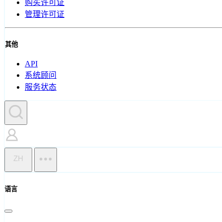
购买许可证
管理许可证
其他
API
系统顾问
服务状态
ZH
语言