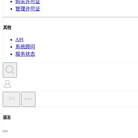
购买许可证
管理许可证
其他
API
系统顾问
服务状态
ZH
语言