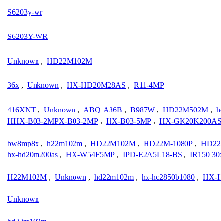
S6203y-wr
S6203Y-WR
Unknown
,
HD22M102M
36x
,
Unknown
,
HX-HD20M28AS
,
R11-4MP
416XNT
,
Unknown
,
ABQ-A36B
,
B987W
,
HD22M502M
,
h
HHX-B03-2MPX-B03-2MP
,
HX-B03-5MP
,
HX-GK20K200A
bw8mp8x
,
h22m102m
,
HD22M102M
,
HD22M-1080P
,
HD22
hx-hd20m200as
,
HX-W54F5MP
,
IPD-E2A5L18-BS
,
IR150 30
H22M102M
,
Unknown
,
hd22m102m
,
hx-hc2850b1080
,
HX-
Unknown