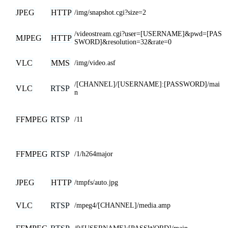
JPEG
HTTP
/img/snapshot.cgi?size=2
/videostream.cgi?user=[USERNAME]&pwd=[PAS
MJPEG
HTTP
SWORD]&resolution=32&rate=0
VLC
MMS
/img/video.asf
/[CHANNEL]/[USERNAME]:[PASSWORD]/mai
VLC
RTSP
n
FFMPEG
RTSP
/11
FFMPEG
RTSP
/1/h264major
JPEG
HTTP
/tmpfs/auto.jpg
VLC
RTSP
/mpeg4/[CHANNEL]/media.amp