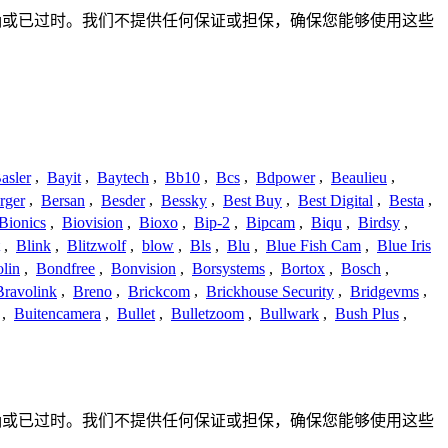
整、不准确或已过时。我们不提供任何保证或担保，确保您能够使用这些
asler
,
Bayit
,
Baytech
,
Bb10
,
Bcs
,
Bdpower
,
Beaulieu
,
rger
,
Bersan
,
Besder
,
Bessky
,
Best Buy
,
Best Digital
,
Besta
,
Bionics
,
Biovision
,
Bioxo
,
Bip-2
,
Bipcam
,
Biqu
,
Birdsy
,
,
Blink
,
Blitzwolf
,
blow
,
Bls
,
Blu
,
Blue Fish Cam
,
Blue Iris
lin
,
Bondfree
,
Bonvision
,
Borsystems
,
Bortox
,
Bosch
,
Bravolink
,
Breno
,
Brickcom
,
Brickhouse Security
,
Bridgevms
,
,
Buitencamera
,
Bullet
,
Bulletzoom
,
Bullwark
,
Bush Plus
,
整、不准确或已过时。我们不提供任何保证或担保，确保您能够使用这些