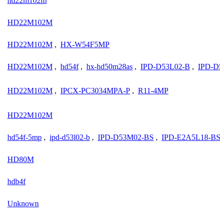
hd22m102m
HD22M102M
HD22M102M
,
HX-W54F5MP
HD22M102M
,
hd54f
,
hx-hd50m28as
,
IPD-D53L02-B
,
IPD-D
HD22M102M
,
IPCX-PC3034MPA-P
,
R11-4MP
HD22M102M
hd54f-5mp
,
ipd-d53l02-b
,
IPD-D53M02-BS
,
IPD-E2A5L18-B
HD80M
hdb4f
Unknown