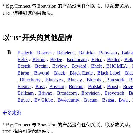
* iSpyConnect 与 Boavision 的产品没有任
URL 连接到您的摄像头。
以"B"开头的其他品牌
B
B-qtech
,
B-series
,
Babelens
,
Babicka
,
Babycam
,
Baks
Beb3
,
Becam
,
Bedee
,
Beenocam
,
Belco
,
Belder
,
Belk
Bestek
,
Bettini
,
Beview
,
Beward
,
Bholt
,
BHOMEA
,
Bitron
,
Biwond
,
Black
,
Black Eagle
,
Black Label
,
Bla
,
Bluecherry
,
Blueeyes
,
Bluejay
,
Bluepix
,
Bluestork
,
B
Bosma
,
Boss
,
Bosslan
,
Botcam
,
Botslab
,
Boust
,
Bove
Brillcam
,
Briwax
,
Broadcom
,
Brovision
,
Brovotech
,
Bs
Buyee
,
Bv Globe
,
Bv-security
,
Bvcam
,
Bvusa
,
Bwa
,
更多来源
* iSpyConnect 与 Boavision 的产品没有任
URL 连接到您的摄像头。