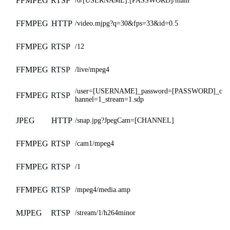
FFMPEG
RTSP
/0/[USERNAME]:[PASSWORD]/main
FFMPEG
HTTP
/video.mjpg?q=30&fps=33&id=0.5
FFMPEG
RTSP
/12
FFMPEG
RTSP
/live/mpeg4
/user=[USERNAME]_password=[PASSWORD]_c
FFMPEG
RTSP
hannel=1_stream=1.sdp
JPEG
HTTP
/snap.jpg?JpegCam=[CHANNEL]
FFMPEG
RTSP
/cam1/mpeg4
FFMPEG
RTSP
/1
FFMPEG
RTSP
/mpeg4/media.amp
MJPEG
RTSP
/stream/1/h264minor