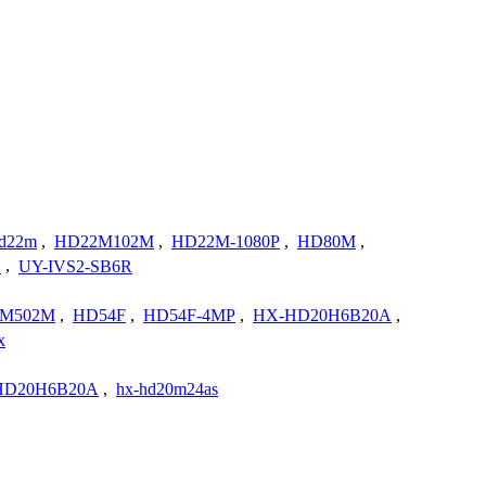
d22m
,
HD22M102M
,
HD22M-1080P
,
HD80M
,
S
,
UY-IVS2-SB6R
M502M
,
HD54F
,
HD54F-4MP
,
HX-HD20H6B20A
,
x
HD20H6B20A
,
hx-hd20m24as