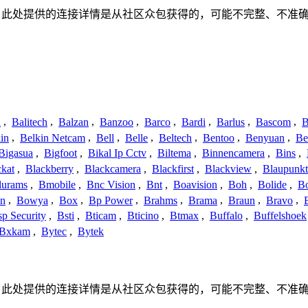
何关联、联系或关系。此处提供的连接详情是从社区众包获得的，可能不完
a
,
Balitech
,
Balzan
,
Banzoo
,
Barco
,
Bardi
,
Barlus
,
Bascom
,
B
in
,
Belkin Netcam
,
Bell
,
Belle
,
Beltech
,
Bentoo
,
Benyuan
,
Be
Bigasua
,
Bigfoot
,
Bikal Ip Cctv
,
Biltema
,
Binnencamera
,
Bins
,
ckat
,
Blackberry
,
Blackcamera
,
Blackfirst
,
Blackview
,
Blaupunkt
lurams
,
Bmobile
,
Bnc Vision
,
Bnt
,
Boavision
,
Boh
,
Bolide
,
Bo
n
,
Bowya
,
Box
,
Bp Power
,
Brahms
,
Brama
,
Braun
,
Bravo
,
p Security
,
Bsti
,
Bticam
,
Bticino
,
Btmax
,
Buffalo
,
Buffelshoek
Bxkam
,
Bytec
,
Bytek
何关联、联系或关系。此处提供的连接详情是从社区众包获得的，可能不完