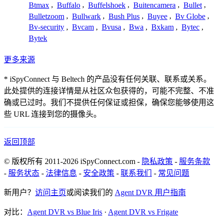
Btmax
,
Buffalo
,
Buffelshoek
,
Buitencamera
,
Bullet
,
Bulletzoom
,
Bullwark
,
Bush Plus
,
Buyee
,
Bv Globe
,
Bv-security
,
Bvcam
,
Bvusa
,
Bwa
,
Bxkam
,
Bytec
,
Bytek
更多来源
* iSpyConnect 与 Beltech 的产品没有任何关联、联系或关系。
此处提供的连接详情是从社区众包获得的，可能不完整、不准
确或已过时。我们不提供任何保证或担保，确保您能够使用这
些 URL 连接到您的摄像头。
返回顶部
© 版权所有 2011-2026 iSpyConnect.com -
隐私政策
-
服务条款
-
服务状态
-
法律信息
-
安全政策
-
联系我们
-
常见问题
新用户？
访问主页
或阅读我们的
Agent DVR 用户指南
对比：
Agent DVR vs Blue Iris
·
Agent DVR vs Frigate