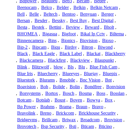
,
Bdpower
,
Beaulieu
,
Beb3
,
Becam
,
Bedee
,
Beenocam
,
Belco
,
Belder
,
Belkin
,
Belkin Netcam
,
Bell
,
Belle
,
Beltech
,
Bentoo
,
Benyuan
,
Berger
,
Bersan
,
Besder
,
Bessky
,
Best Buy
,
Best Digital
,
Besta
,
Bestek
,
Bettini
,
Beview
,
Beward
,
Bholt
,
BHOMEA
,
Bigasua
,
Bigfoot
,
Bikal Ip Cctv
,
Biltema
,
Binnencamera
,
Bins
,
Bionics
,
Biovision
,
Bioxo
,
Bip-2
,
Bipcam
,
Biqu
,
Birdsy
,
Bitron
,
Biwond
,
Black
,
Black Eagle
,
Black Label
,
Blackat
,
Blackberry
,
Blackcamera
,
Blackfirst
,
Blackview
,
Blaupunkt
,
Blink
,
Blitzwolf
,
blow
,
Bls
,
Blu
,
Blue Fish Cam
,
Blue Iris
,
Bluecherry
,
Blueeyes
,
Bluejay
,
Bluepix
,
Bluestork
,
Blurams
,
Bmobile
,
Bnc Vision
,
Bnt
,
Boavision
,
Boh
,
Bolide
,
Bolin
,
Bondfree
,
Bonvision
,
Borsystems
,
Bortox
,
Bosch
,
Bosma
,
Boss
,
Bosslan
,
Botcam
,
Botslab
,
Boust
,
Boven
,
Bowya
,
Box
,
Bp Power
,
Brahms
,
Brama
,
Braun
,
Bravo
,
Bravolink
,
Breno
,
Brickcom
,
Brickhouse Security
,
Bridgevms
,
Brillcam
,
Briwax
,
Broadcom
,
Brovision
,
Brovotech
,
Bsp Security
,
Bsti
,
Bticam
,
Bticino
,