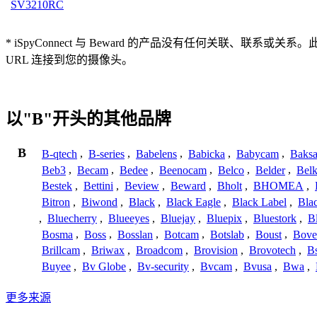
SV3210RC
* iSpyConnect 与 Beward 的产品没有任何关
URL 连接到您的摄像头。
以"B"开头的其他品牌
B
B-qtech
,
B-series
,
Babelens
,
Babicka
,
Babycam
,
Baks
Beb3
,
Becam
,
Bedee
,
Beenocam
,
Belco
,
Belder
,
Belk
Bestek
,
Bettini
,
Beview
,
Beward
,
Bholt
,
BHOMEA
,
Bitron
,
Biwond
,
Black
,
Black Eagle
,
Black Label
,
Bla
,
Bluecherry
,
Blueeyes
,
Bluejay
,
Bluepix
,
Bluestork
,
B
Bosma
,
Boss
,
Bosslan
,
Botcam
,
Botslab
,
Boust
,
Bove
Brillcam
,
Briwax
,
Broadcom
,
Brovision
,
Brovotech
,
Bs
Buyee
,
Bv Globe
,
Bv-security
,
Bvcam
,
Bvusa
,
Bwa
,
更多来源