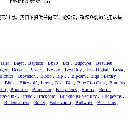
FFMPEG
RTSP
/sub
、不准确或已过时。我们不提供任何保证或担保，确保您能够使用这些
asler
,
Bayit
,
Baytech
,
Bb10
,
Bcs
,
Bdpower
,
Beaulieu
,
rger
,
Bersan
,
Besder
,
Bessky
,
Best Buy
,
Best Digital
,
Besta
,
Bionics
,
Biovision
,
Bioxo
,
Bip-2
,
Bipcam
,
Biqu
,
Birdsy
,
,
Blink
,
Blitzwolf
,
blow
,
Bls
,
Blu
,
Blue Fish Cam
,
Blue Iris
lin
,
Bondfree
,
Bonvision
,
Borsystems
,
Bortox
,
Bosch
,
Bravolink
,
Breno
,
Brickcom
,
Brickhouse Security
,
Bridgevms
,
,
Buitencamera
,
Bullet
,
Bulletzoom
,
Bullwark
,
Bush Plus
,