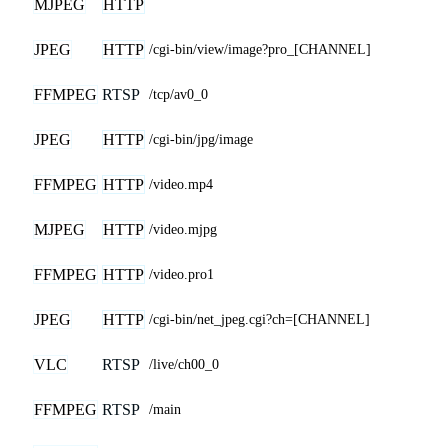
MJPEG
HTTP
JPEG
HTTP
/cgi-bin/view/image?pro_[CHANNEL]
FFMPEG
RTSP
/tcp/av0_0
JPEG
HTTP
/cgi-bin/jpg/image
FFMPEG
HTTP
/video.mp4
MJPEG
HTTP
/video.mjpg
FFMPEG
HTTP
/video.pro1
JPEG
HTTP
/cgi-bin/net_jpeg.cgi?ch=[CHANNEL]
VLC
RTSP
/live/ch00_0
FFMPEG
RTSP
/main