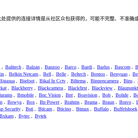
联、联系或关系。此处提供的连接详情是从社区众包获得的，可能不完整
a
,
Balitech
,
Balzan
,
Banzoo
,
Barco
,
Bardi
,
Barlus
,
Bascom
,
B
in
,
Belkin Netcam
,
Bell
,
Belle
,
Beltech
,
Bentoo
,
Benyuan
,
Be
Bigasua
,
Bigfoot
,
Bikal Ip Cctv
,
Biltema
,
Binnencamera
,
Bins
,
ckat
,
Blackberry
,
Blackcamera
,
Blackfirst
,
Blackview
,
Blaupunkt
lurams
,
Bmobile
,
Bnc Vision
,
Bnt
,
Boavision
,
Boh
,
Bolide
,
Bo
n
,
Bowya
,
Box
,
Bp Power
,
Brahms
,
Brama
,
Braun
,
Bravo
,
p Security
,
Bsti
,
Bticam
,
Bticino
,
Btmax
,
Buffalo
,
Buffelshoek
Bxkam
,
Bytec
,
Bytek