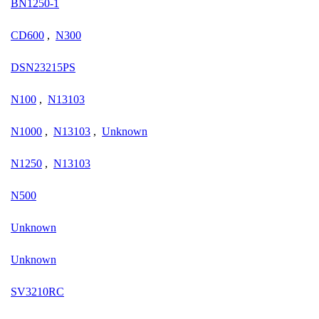
BN1250-1
CD600
,
N300
DSN23215PS
N100
,
N13103
N1000
,
N13103
,
Unknown
N1250
,
N13103
N500
Unknown
Unknown
SV3210RC