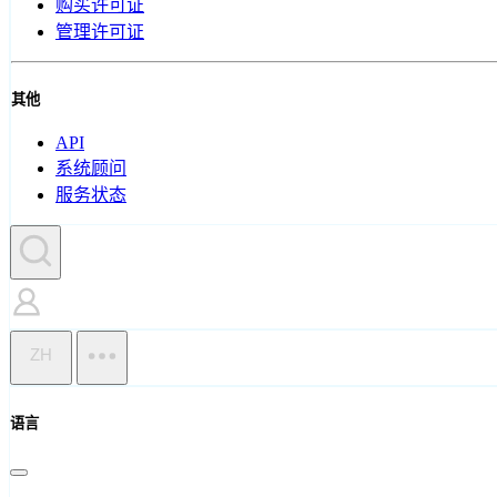
购买许可证
管理许可证
其他
API
系统顾问
服务状态
ZH
语言