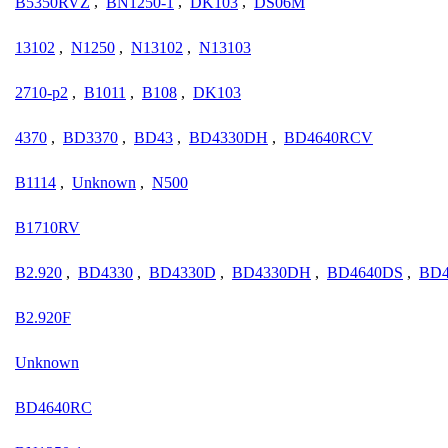
B5350RVZ
,
BN1250-1
,
DK103
,
DS06M
13102
,
N1250
,
N13102
,
N13103
2710-p2
,
B1011
,
B108
,
DK103
4370
,
BD3370
,
BD43
,
BD4330DH
,
BD4640RCV
B1114
,
Unknown
,
N500
B1710RV
B2.920
,
BD4330
,
BD4330D
,
BD4330DH
,
BD4640DS
,
BD4
B2.920F
Unknown
BD4640RC