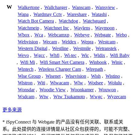
W
Walkertone
,
Wallcharger
,
Wanscam
,
Wansview
,
Wapa
,
Wardmay Cctv
,
Wareshare
,
Watashi
,
Watch Bot Camera
,
Watchdog
,
Watchguard
,
Watchmeip
,
Watchnet Inc
,
Waylens
,
Waymoon
,
Wbox
,
Wca
,
Webcamxp
,
Webeye
,
Webgate
,
Webo
,
Webvision
,
Wecam
,
Weldex
,
Wepra
,
Westcam
,
Western Digital
,
Westline
,
Westmile
,
Wetranstek
,
Wevo
,
Wgcc
,
Whfi
,
Wi-tec
,
Wic
,
Widix
,
Wifi Baby
,
Wifi Mi
,
Wifi Smart Net Camera
,
Winbook
,
Winic
,
Wintech
,
Wireless Charger Cam
,
Wirepath
,
Wise Group
,
Wisenet
,
Wisevision
,
Wish
,
Wistino
,
Wistron
,
Witi
,
Wiwacam
,
Wlw
,
Wodsee
,
Wolulu
,
Wonsdar
,
Woodie View
,
Woonkamer
,
Wouwon
,
Wsdcam
,
Wtw
,
Wtw Tsukamoto
,
Wwgc
,
Wyzecam
更多来源
* iSpyConnect 与 Webgate 的产品没有任何关联、联系或关
系。此处提供的连接详情是从社区众包获得的，可能不完整、