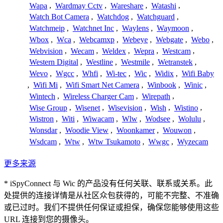
Wapa
,
Wardmay Cctv
,
Wareshare
,
Watashi
,
Watch Bot Camera
,
Watchdog
,
Watchguard
,
Watchmeip
,
Watchnet Inc
,
Waylens
,
Waymoon
,
Wbox
,
Wca
,
Webcamxp
,
Webeye
,
Webgate
,
Webo
,
Webvision
,
Wecam
,
Weldex
,
Wepra
,
Westcam
,
Western Digital
,
Westline
,
Westmile
,
Wetranstek
,
Wevo
,
Wgcc
,
Whfi
,
Wi-tec
,
Wic
,
Widix
,
Wifi Baby
,
Wifi Mi
,
Wifi Smart Net Camera
,
Winbook
,
Winic
,
Wintech
,
Wireless Charger Cam
,
Wirepath
,
Wise Group
,
Wisenet
,
Wisevision
,
Wish
,
Wistino
,
Wistron
,
Witi
,
Wiwacam
,
Wlw
,
Wodsee
,
Wolulu
,
Wonsdar
,
Woodie View
,
Woonkamer
,
Wouwon
,
Wsdcam
,
Wtw
,
Wtw Tsukamoto
,
Wwgc
,
Wyzecam
更多来源
* iSpyConnect 与 Wic 的产品没有任何关联、联系或关系。此
处提供的连接详情是从社区众包获得的，可能不完整、不准确
或已过时。我们不提供任何保证或担保，确保您能够使用这些
URL 连接到您的摄像头。