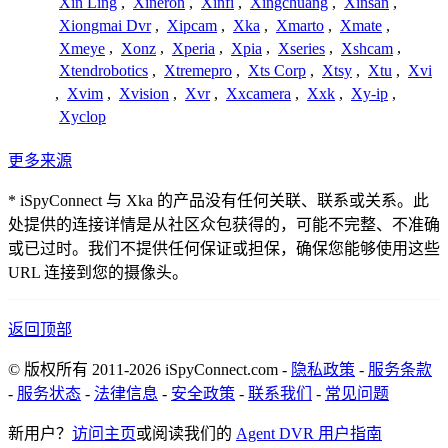
Xin Ling
,
Xineron
,
Xinfi
,
Xingchuang
,
Xinsan
,
Xiongmai Dvr
,
Xipcam
,
Xka
,
Xmarto
,
Xmate
,
Xmeye
,
Xonz
,
Xperia
,
Xpia
,
Xseries
,
Xshcam
,
Xtendrobotics
,
Xtremepro
,
Xts Corp
,
Xtsy
,
Xtu
,
Xvi
,
Xvim
,
Xvision
,
Xvr
,
Xxcamera
,
Xxk
,
Xy-ip
,
Xyclop
更多来源
* iSpyConnect 与 Xka 的产品没有任何关联、联系或关系。此
处提供的连接详情是从社区众包获得的，可能不完整、不准确
或已过时。我们不提供任何保证或担保，确保您能够使用这些
URL 连接到您的摄像头。
返回顶部
© 版权所有 2011-2026 iSpyConnect.com -
隐私政策
-
服务条款
-
服务状态
-
法律信息
-
安全政策
-
联系我们
-
常见问题
新用户？
访问主页
或阅读我们的
Agent DVR 用户指南