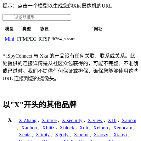
提示：点击一个模型以生成您的Xka摄像机的URL
模型
类型
协议
"网址
FFMPEG
RTSP
Mini
/h264_stream
* iSpyConnect 与 Xka 的产品没有任何关联、联系或关系。此
处提供的连接详情是从社区众包获得的，可能不完整、不准确
或已过时。我们不提供任何保证或担保，确保您能够使用这些
URL 连接到您的摄像头。
以"X"开头的其他品牌
X
X Zhang
,
X-price
,
X-security
,
X-view
,
X10
,
Xaimoi
,
Xanboo
,
Xblitz
,
Xblock
,
Xdh
,
Xelpon
,
Xenocam
,
Xenta
,
Xfinity
,
Xgody
,
Xiaomi
,
Xiaovv
,
Xiaoyi
,