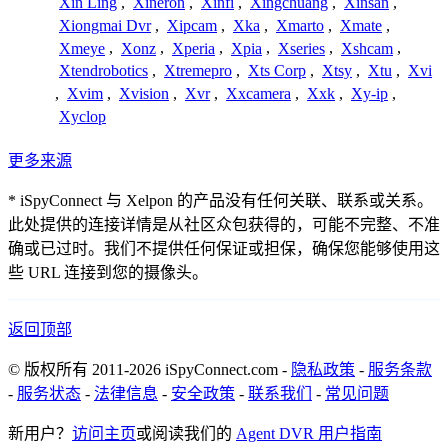
Xin Ling
,
Xineron
,
Xinfi
,
Xingchuang
,
Xinsan
,
Xiongmai Dvr
,
Xipcam
,
Xka
,
Xmarto
,
Xmate
,
Xmeye
,
Xonz
,
Xperia
,
Xpia
,
Xseries
,
Xshcam
,
Xtendrobotics
,
Xtremepro
,
Xts Corp
,
Xtsy
,
Xtu
,
Xvi
,
Xvim
,
Xvision
,
Xvr
,
Xxcamera
,
Xxk
,
Xy-ip
,
Xyclop
更多来源
* iSpyConnect 与 Xelpon 的产品没有任何关联、联系或关系。
此处提供的连接详情是从社区众包获得的，可能不完整、不准
确或已过时。我们不提供任何保证或担保，确保您能够使用这
些 URL 连接到您的摄像头。
返回顶部
© 版权所有 2011-2026 iSpyConnect.com -
隐私政策
-
服务条款
-
服务状态
-
法律信息
-
安全政策
-
联系我们
-
常见问题
新用户？
访问主页
或阅读我们的
Agent DVR 用户指南