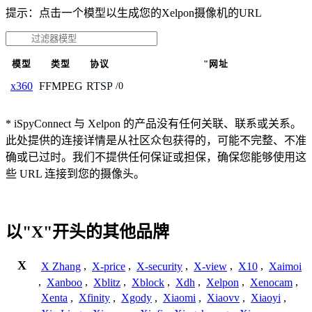
提示：点击一个模型以生成您的Xelpon摄像机的URL
模型
类型
协议
"网址
FFMPEG
RTSP
x360
/0
* iSpyConnect 与 Xelpon 的产品没有任何关联、联系或关系。
此处提供的连接详情是从社区众包获得的，可能不完整、不准
确或已过时。我们不提供任何保证或担保，确保您能够使用这
些 URL 连接到您的摄像头。
以"X"开头的其他品牌
X
X Zhang
,
X-price
,
X-security
,
X-view
,
X10
,
Xaimoi
,
Xanboo
,
Xblitz
,
Xblock
,
Xdh
,
Xelpon
,
Xenocam
,
Xenta
,
Xfinity
,
Xgody
,
Xiaomi
,
Xiaovv
,
Xiaoyi
,