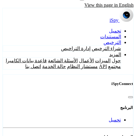
View this page in English
iSpy
تحميل
المستندات
الترخيص
شراء الترخيص
إدارة التراخيص
المزيد
حول
الميزات
الأعمال
الأسئلة الشائعة
قاعدة بيانات الكاميرا
مجتمع
API
مستشار النظام
حالة الخدمة
اتصل بنا
iSpyConnect
البرنامج
تحميل