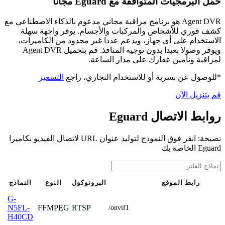
حمّل البرمجيات المتوافقة مع Eguard مجانًا
Agent DVR هو برنامج مراقبة مجاني مدعوم بالذكاء الاصطناعي مع
كشف فوري للأشخاص والمركبات والأجسام. يوفر واجهة سهلة
الاستخدام على أي جهاز، ويدعم عددا غير محدود من الكاميرات،
ويوفر وصولا بعيدا بدون توجيه المنافذ. قم بتحميل Agent DVR
لمراقبة وتأمين عقارك على مدار الساعة.
*للوصول عن بسرية أو للاستخدام التجاري، راجع
التسعير
قم بتنزيل الآن
روابط الاتصال Eguard
نصيحة: انقر فوق النموذج لتوليد عنوان URL لاتصال الفيديو بكاميرا
Eguard الخاصة بك
رابط الموقع
البروتوكول
النوع
النماذج
G-
FFMPEG
RTSP
N5FL-
/onvif1
H40CD