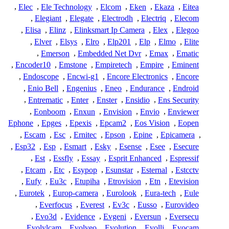
,
Elec
,
Ele Technology
,
Elcom
,
Eken
,
Ekaza
,
Eitea
,
Elegiant
,
Elegate
,
Electrodh
,
Electriq
,
Elecom
,
Elisa
,
Elinz
,
Elinksmart Ip Camera
,
Elex
,
Elegoo
,
Elver
,
Elsys
,
Elro
,
Elp201
,
Elp
,
Elmo
,
Elite
,
Emerson
,
Embedded Net Dvr
,
Emax
,
Ematic
,
Encoder10
,
Emstone
,
Empiretech
,
Empire
,
Eminent
,
Endoscope
,
Encwi-g1
,
Encore Electronics
,
Encore
,
Enio Bell
,
Engenius
,
Eneo
,
Endurance
,
Endroid
,
Entrematic
,
Enter
,
Enster
,
Ensidio
,
Ens Security
,
Eonboom
,
Enxun
,
Envision
,
Envio
,
Enviewer
Ephone
,
Epges
,
Epexis
,
Epcam2
,
Eos Vision
,
Eopen
,
Escam
,
Esc
,
Ernitec
,
Epson
,
Epine
,
Epicamera
,
,
Esp32
,
Esp
,
Esmart
,
Esky
,
Esense
,
Esee
,
Esecure
,
Est
,
Essfly
,
Essay
,
Esprit Enhanced
,
Espressif
,
Etcam
,
Etc
,
Esypop
,
Esunstar
,
Esternal
,
Estcctv
,
Eufy
,
Eu3c
,
Etupiha
,
Etrovision
,
Etn
,
Etevision
,
Eurotek
,
Europ-camera
,
Eurolook
,
Eura-tech
,
Eule
,
Everfocus
,
Everest
,
Ev3c
,
Eusso
,
Eurovideo
,
Evo3d
,
Evidence
,
Evgeni
,
Eversun
,
Eversecu
,
Evolylcam
,
Evolveo
,
Evolution
,
Evolli
,
Evocam