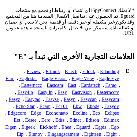
* لا تملك iSpyConnect أي انتماء أو ارتباط أو تجمع مع منتجات
Eguard. تم الحصول على تفاصيل الاتصال المقدمة هنا من المجتمع
وقد تكون غير مكتملة أو غير دقيقة أو قديمة. نحن لا نقدم أي ضمان
أو كفالة بأنك ستتمكن من الاتصال بكاميراتك باستخدام هذه عناوين
URL.
العلامات التجارية الأخرى التي تبدأ بـ "E"
E
,
E-view
,
E-think
,
E-tech
,
E-lock
,
E-landing
Eam
,
Eaglestar
,
Eagle Vision
,
Eagle View
,
Eagle Eye
,
Easternccc
,
Eastcam
,
East
,
Eardatech
,
Eamo
,
,
Easy4ip
,
Easy Ip
,
Easy
,
Eastvision
,
Easterncctv
,
Easyz
,
Easytao
,
Easyse
,
Easyn
,
Easycap
,
Easycam
,
Echo Star
,
Ecam
,
Ec101
,
Ebw
,
Ebode
,
Eazydv
,
Edgecore
,
Edge
,
Economato
,
Ecoline
,
Eco
,
Eclipse
,
Eet
,
Eesee
,
Eero
,
Edss
,
Ednet
,
Edison
,
Edimax
Eigen
,
Eigeek
,
Eickhoff
,
Ehea
,
Eguard
,
Egpis
,
Ego
,
Eip
,
Einnov
,
Eingangscamera
,
Eighteen
,
Eight
,