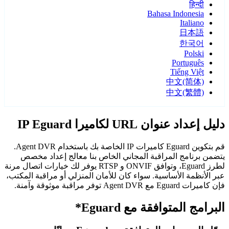
हिन्दी
Bahasa Indonesia
Italiano
日本語
한국어
Polski
Português
Tiếng Việt
中文(简体)
中文(繁體)
دليل إعداد عنوان URL لكاميرا IP Eguard
قم بتكوين Eguard كاميرات IP الخاصة بك باستخدام Agent DVR.
يتضمن برنامج المراقبة المجاني الخاص بنا معالج إعداد مخصص
لطرز Eguard، وتوافق ONVIF و RTSP يوفر لك خيارات اتصال مرنة
عبر الأنظمة الأساسية. سواء كان للأمان المنزلي أو مراقبة المكتب،
فإن كاميرات Eguard مع Agent DVR توفر مراقبة موثوقة وآمنة.
البرامج المتوافقة مع Eguard*