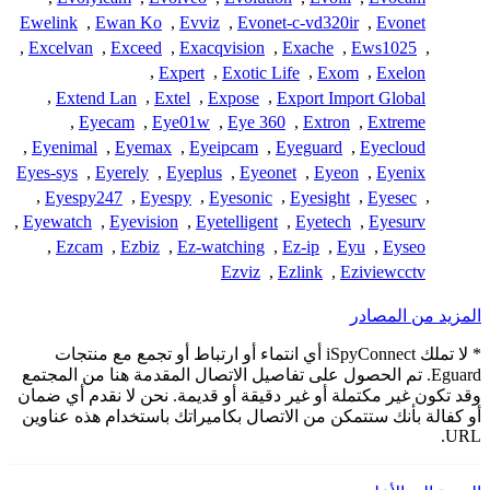
Ewelink
,
Ewan Ko
,
Evviz
,
Evonet-c-vd320ir
,
Evonet
,
Excelvan
,
Exceed
,
Exacqvision
,
Exache
,
Ews1025
,
,
Expert
,
Exotic Life
,
Exom
,
Exelon
,
Extend Lan
,
Extel
,
Expose
,
Export Import Global
,
Eyecam
,
Eye01w
,
Eye 360
,
Extron
,
Extreme
,
Eyenimal
,
Eyemax
,
Eyeipcam
,
Eyeguard
,
Eyecloud
Eyes-sys
,
Eyerely
,
Eyeplus
,
Eyeonet
,
Eyeon
,
Eyenix
,
Eyespy247
,
Eyespy
,
Eyesonic
,
Eyesight
,
Eyesec
,
,
Eyewatch
,
Eyevision
,
Eyetelligent
,
Eyetech
,
Eyesurv
,
Ezcam
,
Ezbiz
,
Ez-watching
,
Ez-ip
,
Eyu
,
Eyseo
Ezviz
,
Ezlink
,
Eziviewcctv
المزيد من المصادر
* لا تملك iSpyConnect أي انتماء أو ارتباط أو تجمع مع منتجات
Eguard. تم الحصول على تفاصيل الاتصال المقدمة هنا من المجتمع
وقد تكون غير مكتملة أو غير دقيقة أو قديمة. نحن لا نقدم أي ضمان
أو كفالة بأنك ستتمكن من الاتصال بكاميراتك باستخدام هذه عناوين
URL.