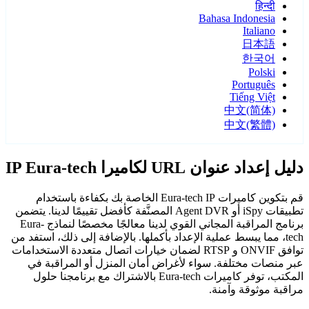
हिन्दी
Bahasa Indonesia
Italiano
日本語
한국어
Polski
Português
Tiếng Việt
中文(简体)
中文(繁體)
دليل إعداد عنوان URL لكاميرا IP Eura-tech
قم بتكوين كاميرات Eura-tech IP الخاصة بك بكفاءة باستخدام
تطبيقات iSpy أو Agent DVR المصنَّفة كأفضل تقييمًا لدينا. يتضمن
برنامج المراقبة المجاني القوي لدينا معالجًا مخصصًا لنماذج Eura-
tech، مما يبسط عملية الإعداد بأكملها. بالإضافة إلى ذلك، استفد من
توافق ONVIF و RTSP لضمان خيارات اتصال متعددة الاستخدامات
عبر منصات مختلفة. سواء لأغراض أمان المنزل أو المراقبة في
المكتب، توفر كاميرات Eura-tech بالاشتراك مع برنامجنا حلول
مراقبة موثوقة وآمنة.