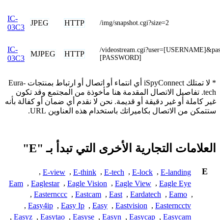
IC-
JPEG
HTTP
/img/snapshot.cgi?size=2
03C3
IC-
/videostream.cgi?user=[USERNAME]&pa
MJPEG
HTTP
[PASSWORD]
03C3
* لا تمتلك iSpyConnect أي انتماء أو اتصال أو ارتباط بمنتجات Eura-
tech. تفاصيل الاتصال المقدمة هنا مأخوذة من المجتمع وقد تكون
غير كاملة أو غير دقيقة أو قديمة. نحن لا نقدم أي ضمان أو كفالة بأنه
ستتمكن من الاتصال بكاميراتك باستخدام هذه العناوين URL.
العلامات التجارية الأخرى التي تبدأ بـ "E"
E
,
E-view
,
E-think
,
E-tech
,
E-lock
,
E-landing
Eam
,
Eaglestar
,
Eagle Vision
,
Eagle View
,
Eagle Eye
,
Easternccc
,
Eastcam
,
East
,
Eardatech
,
Eamo
,
,
Easy4ip
,
Easy Ip
,
Easy
,
Eastvision
,
Easterncctv
,
Easyz
,
Easytao
,
Easyse
,
Easyn
,
Easycap
,
Easycam