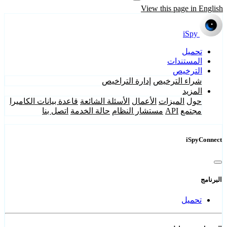
View this page in English
iSpy
تحميل
المستندات
الترخيص
شراء الترخيص
إدارة التراخيص
المزيد
حول
الميزات
الأعمال
الأسئلة الشائعة
قاعدة بيانات الكاميرا
مجتمع
API
مستشار النظام
حالة الخدمة
اتصل بنا
iSpyConnect
البرنامج
تحميل