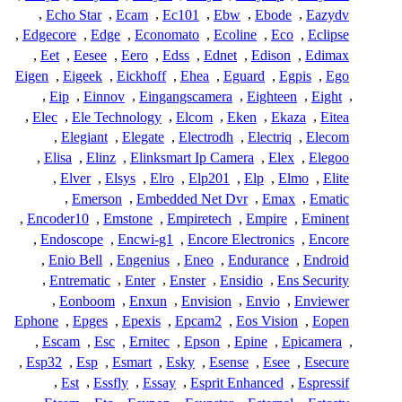
,
Echo Star
,
Ecam
,
Ec101
,
Ebw
,
Ebode
,
Eazydv
,
Edgecore
,
Edge
,
Economato
,
Ecoline
,
Eco
,
Eclipse
,
Eet
,
Eesee
,
Eero
,
Edss
,
Ednet
,
Edison
,
Edimax
Eigen
,
Eigeek
,
Eickhoff
,
Ehea
,
Eguard
,
Egpis
,
Ego
,
Eip
,
Einnov
,
Eingangscamera
,
Eighteen
,
Eight
,
,
Elec
,
Ele Technology
,
Elcom
,
Eken
,
Ekaza
,
Eitea
,
Elegiant
,
Elegate
,
Electrodh
,
Electriq
,
Elecom
,
Elisa
,
Elinz
,
Elinksmart Ip Camera
,
Elex
,
Elegoo
,
Elver
,
Elsys
,
Elro
,
Elp201
,
Elp
,
Elmo
,
Elite
,
Emerson
,
Embedded Net Dvr
,
Emax
,
Ematic
,
Encoder10
,
Emstone
,
Empiretech
,
Empire
,
Eminent
,
Endoscope
,
Encwi-g1
,
Encore Electronics
,
Encore
,
Enio Bell
,
Engenius
,
Eneo
,
Endurance
,
Endroid
,
Entrematic
,
Enter
,
Enster
,
Ensidio
,
Ens Security
,
Eonboom
,
Enxun
,
Envision
,
Envio
,
Enviewer
Ephone
,
Epges
,
Epexis
,
Epcam2
,
Eos Vision
,
Eopen
,
Escam
,
Esc
,
Ernitec
,
Epson
,
Epine
,
Epicamera
,
,
Esp32
,
Esp
,
Esmart
,
Esky
,
Esense
,
Esee
,
Esecure
,
Est
,
Essfly
,
Essay
,
Esprit Enhanced
,
Espressif