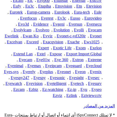
,
Etcam
,
Etc
,
Esypop
,
Esunstar
,
Esternal
,
Estcctv
,
Eufy
,
Eu3c
,
Etupiha
,
Etrovision
,
Etn
,
Etevision
,
Eurotek
,
Europ-camera
,
Eurolook
,
Eura-tech
,
Eule
,
Everfocus
,
Everest
,
Ev3c
,
Eusso
,
Eurovideo
,
Evo3d
,
Evidence
,
Evgeni
,
Eversun
,
Eversecu
,
Evolylcam
,
Evolveo
,
Evolution
,
Evolli
,
Evocam
Ewelink
,
Ewan Ko
,
Evviz
,
Evonet-c-vd320ir
,
Evonet
,
Excelvan
,
Exceed
,
Exacqvision
,
Exache
,
Ews1025
,
,
Expert
,
Exotic Life
,
Exom
,
Exelon
,
Extend Lan
,
Extel
,
Expose
,
Export Import Global
,
Eyecam
,
Eye01w
,
Eye 360
,
Extron
,
Extreme
,
Eyenimal
,
Eyemax
,
Eyeipcam
,
Eyeguard
,
Eyecloud
Eyes-sys
,
Eyerely
,
Eyeplus
,
Eyeonet
,
Eyeon
,
Eyenix
,
Eyespy247
,
Eyespy
,
Eyesonic
,
Eyesight
,
Eyesec
,
,
Eyewatch
,
Eyevision
,
Eyetelligent
,
Eyetech
,
Eyesurv
,
Ezcam
,
Ezbiz
,
Ez-watching
,
Ez-ip
,
Eyu
,
Eyseo
Ezviz
,
Ezlink
,
Eziviewcctv
المزيد من المصادر
* لا تمتلك iSpyConnect أي انتماء أو اتصال أو ارتباط بمنتجات Eura-