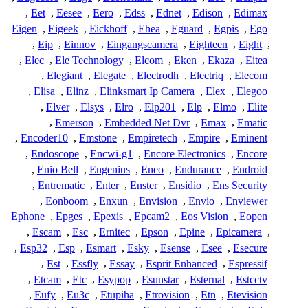
,
Eet
,
Eesee
,
Eero
,
Edss
,
Ednet
,
Edison
,
Edimax
Eigen
,
Eigeek
,
Eickhoff
,
Ehea
,
Eguard
,
Egpis
,
Ego
,
Eip
,
Einnov
,
Eingangscamera
,
Eighteen
,
Eight
,
,
Elec
,
Ele Technology
,
Elcom
,
Eken
,
Ekaza
,
Eitea
,
Elegiant
,
Elegate
,
Electrodh
,
Electriq
,
Elecom
,
Elisa
,
Elinz
,
Elinksmart Ip Camera
,
Elex
,
Elegoo
,
Elver
,
Elsys
,
Elro
,
Elp201
,
Elp
,
Elmo
,
Elite
,
Emerson
,
Embedded Net Dvr
,
Emax
,
Ematic
,
Encoder10
,
Emstone
,
Empiretech
,
Empire
,
Eminent
,
Endoscope
,
Encwi-g1
,
Encore Electronics
,
Encore
,
Enio Bell
,
Engenius
,
Eneo
,
Endurance
,
Endroid
,
Entrematic
,
Enter
,
Enster
,
Ensidio
,
Ens Security
,
Eonboom
,
Enxun
,
Envision
,
Envio
,
Enviewer
Ephone
,
Epges
,
Epexis
,
Epcam2
,
Eos Vision
,
Eopen
,
Escam
,
Esc
,
Ernitec
,
Epson
,
Epine
,
Epicamera
,
,
Esp32
,
Esp
,
Esmart
,
Esky
,
Esense
,
Esee
,
Esecure
,
Est
,
Essfly
,
Essay
,
Esprit Enhanced
,
Espressif
,
Etcam
,
Etc
,
Esypop
,
Esunstar
,
Esternal
,
Estcctv
,
Eufy
,
Eu3c
,
Etupiha
,
Etrovision
,
Etn
,
Etevision