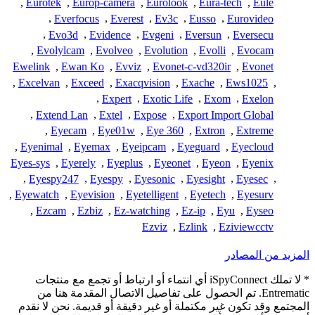
,
Eurotek
,
Europ-camera
,
Eurolook
,
Eura-tech
,
Eule
,
Everfocus
,
Everest
,
Ev3c
,
Eusso
,
Eurovideo
,
Evo3d
,
Evidence
,
Evgeni
,
Eversun
,
Eversecu
,
Evolylcam
,
Evolveo
,
Evolution
,
Evolli
,
Evocam
Ewelink
,
Ewan Ko
,
Evviz
,
Evonet-c-vd320ir
,
Evonet
,
Excelvan
,
Exceed
,
Exacqvision
,
Exache
,
Ews1025
,
,
Expert
,
Exotic Life
,
Exom
,
Exelon
,
Extend Lan
,
Extel
,
Expose
,
Export Import Global
,
Eyecam
,
Eye01w
,
Eye 360
,
Extron
,
Extreme
,
Eyenimal
,
Eyemax
,
Eyeipcam
,
Eyeguard
,
Eyecloud
Eyes-sys
,
Eyerely
,
Eyeplus
,
Eyeonet
,
Eyeon
,
Eyenix
,
Eyespy247
,
Eyespy
,
Eyesonic
,
Eyesight
,
Eyesec
,
,
Eyewatch
,
Eyevision
,
Eyetelligent
,
Eyetech
,
Eyesurv
,
Ezcam
,
Ezbiz
,
Ez-watching
,
Ez-ip
,
Eyu
,
Eyseo
Ezviz
,
Ezlink
,
Eziviewcctv
المزيد من المصادر
* لا تملك iSpyConnect أي انتماء أو ارتباط أو تجمع مع منتجات
Entrematic. تم الحصول على تفاصيل الاتصال المقدمة هنا من
المجتمع وقد تكون غير مكتملة أو غير دقيقة أو قديمة. نحن لا نقدم