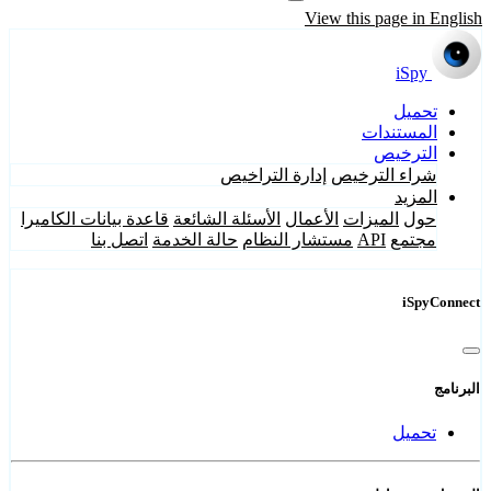
View this page in English
iSpy
تحميل
المستندات
الترخيص
شراء الترخيص
إدارة التراخيص
المزيد
حول
الميزات
الأعمال
الأسئلة الشائعة
قاعدة بيانات الكاميرا
مجتمع
API
مستشار النظام
حالة الخدمة
اتصل بنا
iSpyConnect
البرنامج
تحميل