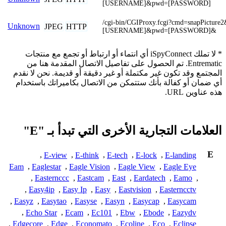
[USERNAME]&pwd=[PASSWORD]
/cgi-bin/CGIProxy.fcgi?cmd=snapPicture
Unknown
JPEG
HTTP
[USERNAME]&pwd=[PASSWORD]&
* لا تملك iSpyConnect أي انتماء أو ارتباط أو تجمع مع منتجات
Entrematic. تم الحصول على تفاصيل الاتصال المقدمة هنا من
المجتمع وقد تكون غير مكتملة أو غير دقيقة أو قديمة. نحن لا نقدم
أي ضمان أو كفالة بأنك ستتمكن من الاتصال بكاميراتك باستخدام
هذه عناوين URL.
العلامات التجارية الأخرى التي تبدأ بـ "E"
E
,
E-view
,
E-think
,
E-tech
,
E-lock
,
E-landing
Eam
,
Eaglestar
,
Eagle Vision
,
Eagle View
,
Eagle Eye
,
Easternccc
,
Eastcam
,
East
,
Eardatech
,
Eamo
,
,
Easy4ip
,
Easy Ip
,
Easy
,
Eastvision
,
Easterncctv
,
Easyz
,
Easytao
,
Easyse
,
Easyn
,
Easycap
,
Easycam
,
Echo Star
,
Ecam
,
Ec101
,
Ebw
,
Ebode
,
Eazydv
,
Edgecore
,
Edge
,
Economato
,
Ecoline
,
Eco
,
Eclipse