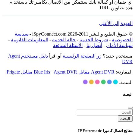
أي ضمان أو كفالة بأنك ستتمكن من الاتصال بكاميراتك باستخدام
هذه عناوين URL.
العودة إلى الأعلى
© حقوق الطبع والنشر 2011-2026 iSpyConnect.com -
سياسة
الخصوصية
-
شروط الخدمة
-
حالة الخدمة
-
المعلومات القانونية
-
سياسة الأمان
-
اتصل بنا
-
الأسئلة الشائعة
مستخدم جديد؟
زر الصفحة الرئيسية
أو اقرأ
دليل مستخدم Agent
DVR
المقارنة:
Agent DVR مقابل Blue Iris
Agent DVR مقابل Frigate
·
السمة:
البحث
البحث
معالج اتصال كاميرا IP Entrematic