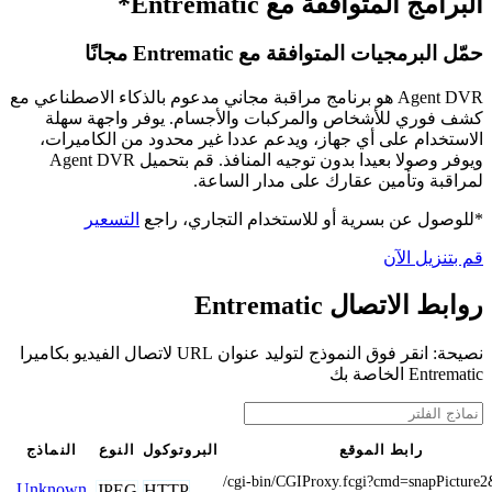
البرامج المتوافقة مع Entrematic*
حمّل البرمجيات المتوافقة مع Entrematic مجانًا
Agent DVR هو برنامج مراقبة مجاني مدعوم بالذكاء الاصطناعي مع
كشف فوري للأشخاص والمركبات والأجسام. يوفر واجهة سهلة
الاستخدام على أي جهاز، ويدعم عددا غير محدود من الكاميرات،
ويوفر وصولا بعيدا بدون توجيه المنافذ. قم بتحميل Agent DVR
لمراقبة وتأمين عقارك على مدار الساعة.
*للوصول عن بسرية أو للاستخدام التجاري، راجع
التسعير
قم بتنزيل الآن
روابط الاتصال Entrematic
نصيحة: انقر فوق النموذج لتوليد عنوان URL لاتصال الفيديو بكاميرا
Entrematic الخاصة بك
رابط الموقع
البروتوكول
النوع
النماذج
/cgi-bin/CGIProxy.fcgi?cmd=snapPicture
Unknown
JPEG
HTTP