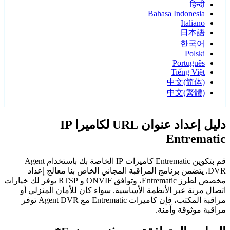
हिन्दी
Bahasa Indonesia
Italiano
日本語
한국어
Polski
Português
Tiếng Việt
中文(简体)
中文(繁體)
دليل إعداد عنوان URL لكاميرا IP
Entrematic
قم بتكوين Entrematic كاميرات IP الخاصة بك باستخدام Agent
DVR. يتضمن برنامج المراقبة المجاني الخاص بنا معالج إعداد
مخصص لطرز Entrematic، وتوافق ONVIF و RTSP يوفر لك خيارات
اتصال مرنة عبر الأنظمة الأساسية. سواء كان للأمان المنزلي أو
مراقبة المكتب، فإن كاميرات Entrematic مع Agent DVR توفر
مراقبة موثوقة وآمنة.