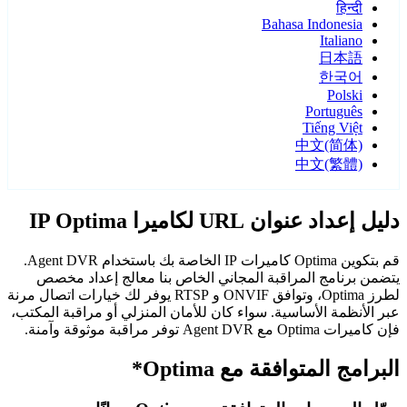
हिन्दी
Bahasa Indonesia
Italiano
日本語
한국어
Polski
Português
Tiếng Việt
中文(简体)
中文(繁體)
دليل إعداد عنوان URL لكاميرا IP Optima
قم بتكوين Optima كاميرات IP الخاصة بك باستخدام Agent DVR.
يتضمن برنامج المراقبة المجاني الخاص بنا معالج إعداد مخصص
لطرز Optima، وتوافق ONVIF و RTSP يوفر لك خيارات اتصال مرنة
عبر الأنظمة الأساسية. سواء كان للأمان المنزلي أو مراقبة المكتب،
فإن كاميرات Optima مع Agent DVR توفر مراقبة موثوقة وآمنة.
البرامج المتوافقة مع Optima*