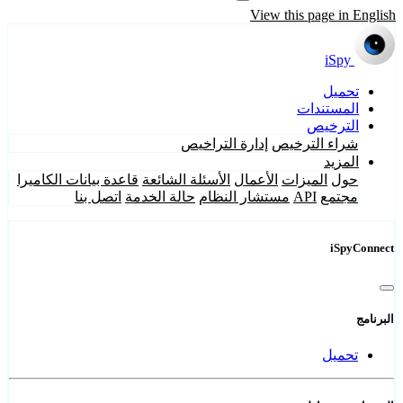
View this page in English
iSpy
تحميل
المستندات
الترخيص
شراء الترخيص
إدارة التراخيص
المزيد
حول
الميزات
الأعمال
الأسئلة الشائعة
قاعدة بيانات الكاميرا
مجتمع
API
مستشار النظام
حالة الخدمة
اتصل بنا
iSpyConnect
البرنامج
تحميل