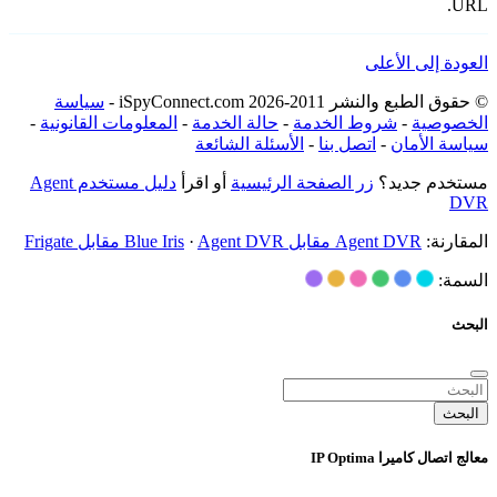
URL.
العودة إلى الأعلى
© حقوق الطبع والنشر 2011-2026 iSpyConnect.com -
سياسة
الخصوصية
-
شروط الخدمة
-
حالة الخدمة
-
المعلومات القانونية
-
سياسة الأمان
-
اتصل بنا
-
الأسئلة الشائعة
مستخدم جديد؟
زر الصفحة الرئيسية
أو اقرأ
دليل مستخدم Agent
DVR
المقارنة:
Agent DVR مقابل Blue Iris
Agent DVR مقابل Frigate
·
السمة:
البحث
البحث
معالج اتصال كاميرا IP Optima