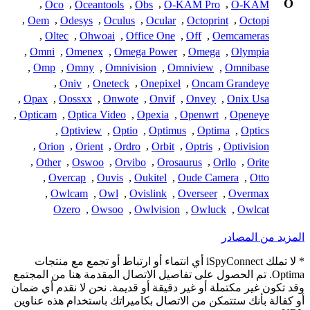
O
,
Oco
,
Oceantools
,
Obs
,
O-KAM Pro
,
O-KAM
,
Oem
,
Odesys
,
Oculus
,
Ocular
,
Octoprint
,
Octopi
,
Oltec
,
Ohwoai
,
Office One
,
Off
,
Oemcameras
,
Omni
,
Omenex
,
Omega Power
,
Omega
,
Olympia
,
Omp
,
Omny
,
Omnivision
,
Omniview
,
Omnibase
,
Oniv
,
Oneteck
,
Onepixel
,
Oncam Grandeye
,
Opax
,
Oossxx
,
Onwote
,
Onvif
,
Onvey
,
Onix Usa
,
Opticam
,
Optica Video
,
Opexia
,
Openwrt
,
Openeye
,
Optiview
,
Optio
,
Optimus
,
Optima
,
Optics
,
Orion
,
Orient
,
Ordro
,
Orbit
,
Optris
,
Optivision
,
Other
,
Oswoo
,
Orvibo
,
Orosaurus
,
Orllo
,
Orite
,
Overcap
,
Ouvis
,
Oukitel
,
Oude Camera
,
Otto
,
Owlcam
,
Owl
,
Ovislink
,
Overseer
,
Overmax
Ozero
,
Owsoo
,
Owlvision
,
Owluck
,
Owlcat
المزيد من المصادر
* لا تملك iSpyConnect أي انتماء أو ارتباط أو تجمع مع منتجات
Optima. تم الحصول على تفاصيل الاتصال المقدمة هنا من المجتمع
وقد تكون غير مكتملة أو غير دقيقة أو قديمة. نحن لا نقدم أي ضمان
أو كفالة بأنك ستتمكن من الاتصال بكاميراتك باستخدام هذه عناوين