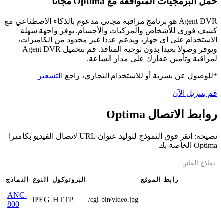
حمّل البرمجيات المتوافقة مع Optima مجانًا
Agent DVR هو برنامج مراقبة مجاني مدعوم بالذكاء الاصطناعي مع
كشف فوري للأشخاص والمركبات والأجسام. يوفر واجهة سهلة
الاستخدام على أي جهاز، ويدعم عددا غير محدود من الكاميرات،
ويوفر وصولا بعيدا بدون توجيه المنافذ. قم بتحميل Agent DVR
لمراقبة وتأمين عقارك على مدار الساعة.
*للوصول عن بسرية أو للاستخدام التجاري، راجع
التسعير
قم بتنزيل الآن
روابط الاتصال Optima
نصيحة: انقر فوق النموذج لتوليد عنوان URL لاتصال الفيديو بكاميرا
Optima الخاصة بك
رابط الموقع
البروتوكول
النوع
النماذج
ANC-
JPEG
HTTP
/cgi-bin/video.jpg
800