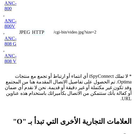
ANC-
800
,
ANC-
800V
JPEG
HTTP
,
/cgi-bin/video.jpg?size=2
ANC-
808 G
,
ANC-
808 V
* لا تملك iSpyConnect أي انتماء أو ارتباط أو تجمع مع منتجات
Optima. تم الحصول على تفاصيل الاتصال المقدمة هنا من المجتمع
وقد تكون غير مكتملة أو غير دقيقة أو قديمة. نحن لا نقدم أي ضمان
أو كفالة بأنك ستتمكن من الاتصال بكاميراتك باستخدام هذه عناوين
URL.
العلامات التجارية الأخرى التي تبدأ بـ "O"