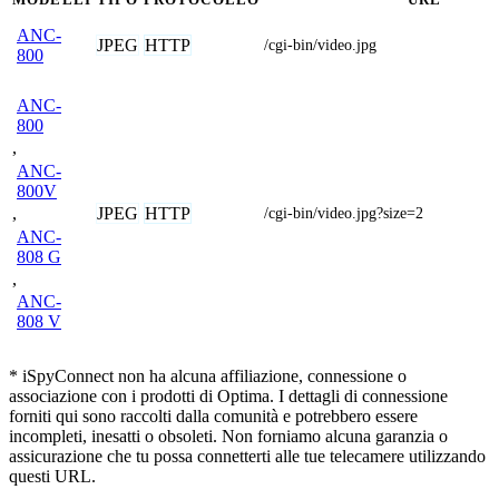
ANC-
JPEG
HTTP
/cgi-bin/video.jpg
800
ANC-
800
,
ANC-
800V
JPEG
HTTP
,
/cgi-bin/video.jpg?size=2
ANC-
808 G
,
ANC-
808 V
* iSpyConnect non ha alcuna affiliazione, connessione o
associazione con i prodotti di Optima. I dettagli di connessione
forniti qui sono raccolti dalla comunità e potrebbero essere
incompleti, inesatti o obsoleti. Non forniamo alcuna garanzia o
assicurazione che tu possa connetterti alle tue telecamere utilizzando
questi URL.