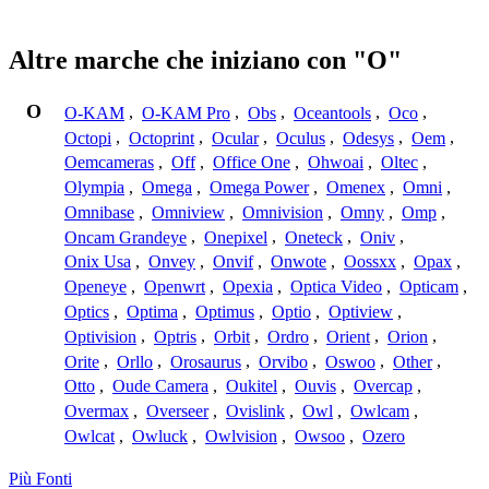
Altre marche che iniziano con "O"
O
O-KAM
,
O-KAM Pro
,
Obs
,
Oceantools
,
Oco
,
Octopi
,
Octoprint
,
Ocular
,
Oculus
,
Odesys
,
Oem
,
Oemcameras
,
Off
,
Office One
,
Ohwoai
,
Oltec
,
Olympia
,
Omega
,
Omega Power
,
Omenex
,
Omni
,
Omnibase
,
Omniview
,
Omnivision
,
Omny
,
Omp
,
Oncam Grandeye
,
Onepixel
,
Oneteck
,
Oniv
,
Onix Usa
,
Onvey
,
Onvif
,
Onwote
,
Oossxx
,
Opax
,
Openeye
,
Openwrt
,
Opexia
,
Optica Video
,
Opticam
,
Optics
,
Optima
,
Optimus
,
Optio
,
Optiview
,
Optivision
,
Optris
,
Orbit
,
Ordro
,
Orient
,
Orion
,
Orite
,
Orllo
,
Orosaurus
,
Orvibo
,
Oswoo
,
Other
,
Otto
,
Oude Camera
,
Oukitel
,
Ouvis
,
Overcap
,
Overmax
,
Overseer
,
Ovislink
,
Owl
,
Owlcam
,
Owlcat
,
Owluck
,
Owlvision
,
Owsoo
,
Ozero
Più Fonti