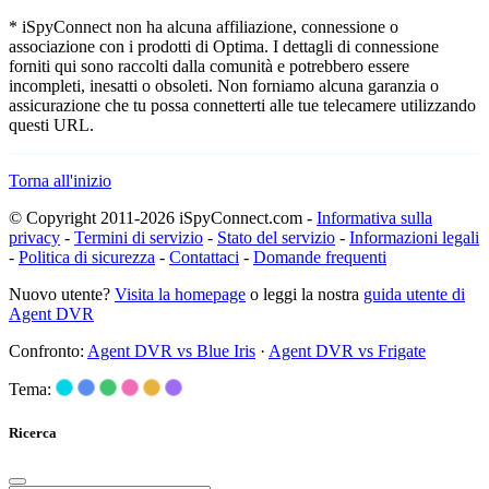
* iSpyConnect non ha alcuna affiliazione, connessione o
associazione con i prodotti di Optima. I dettagli di connessione
forniti qui sono raccolti dalla comunità e potrebbero essere
incompleti, inesatti o obsoleti. Non forniamo alcuna garanzia o
assicurazione che tu possa connetterti alle tue telecamere utilizzando
questi URL.
Torna all'inizio
© Copyright 2011-2026 iSpyConnect.com -
Informativa sulla
privacy
-
Termini di servizio
-
Stato del servizio
-
Informazioni legali
-
Politica di sicurezza
-
Contattaci
-
Domande frequenti
Nuovo utente?
Visita la homepage
o leggi la nostra
guida utente di
Agent DVR
Confronto:
Agent DVR vs Blue Iris
·
Agent DVR vs Frigate
Tema:
Ricerca