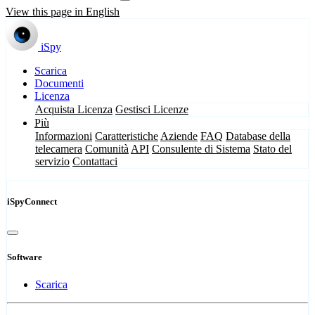
View this page in English
iSpy
Scarica
Documenti
Licenza
Acquista Licenza
Gestisci Licenze
Più
Informazioni
Caratteristiche
Aziende
FAQ
Database della
telecamera
Comunità
API
Consulente di Sistema
Stato del
servizio
Contattaci
iSpyConnect
Software
Scarica