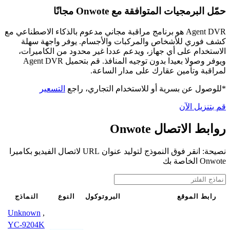
حمّل البرمجيات المتوافقة مع Onwote مجانًا
Agent DVR هو برنامج مراقبة مجاني مدعوم بالذكاء الاصطناعي مع
كشف فوري للأشخاص والمركبات والأجسام. يوفر واجهة سهلة
الاستخدام على أي جهاز، ويدعم عددا غير محدود من الكاميرات،
ويوفر وصولا بعيدا بدون توجيه المنافذ. قم بتحميل Agent DVR
لمراقبة وتأمين عقارك على مدار الساعة.
*للوصول عن بسرية أو للاستخدام التجاري، راجع
التسعير
قم بتنزيل الآن
روابط الاتصال Onwote
نصيحة: انقر فوق النموذج لتوليد عنوان URL لاتصال الفيديو بكاميرا
Onwote الخاصة بك
رابط الموقع
البروتوكول
النوع
النماذج
Unknown
,
YC-9204K