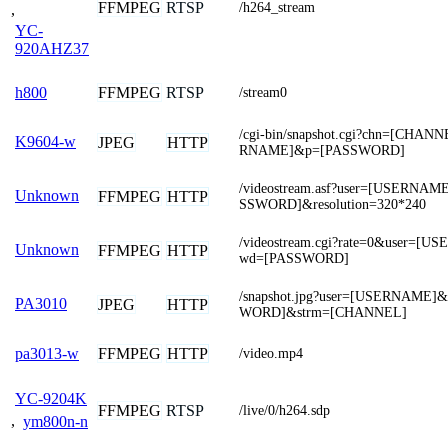
FFMPEG
RTSP
/h264_stream
,
YC-
920AHZ37
FFMPEG
RTSP
h800
/stream0
/cgi-bin/snapshot.cgi?chn=[CHA
K9604-w
JPEG
HTTP
RNAME]&p=[PASSWORD]
/videostream.asf?user=[USERNA
Unknown
FFMPEG
HTTP
SSWORD]&resolution=320*240
/videostream.cgi?rate=0&user=[
Unknown
FFMPEG
HTTP
wd=[PASSWORD]
/snapshot.jpg?user=[USERNAME]
PA3010
JPEG
HTTP
WORD]&strm=[CHANNEL]
FFMPEG
HTTP
pa3013-w
/video.mp4
YC-9204K
FFMPEG
RTSP
/live/0/h264.sdp
,
ym800n-n