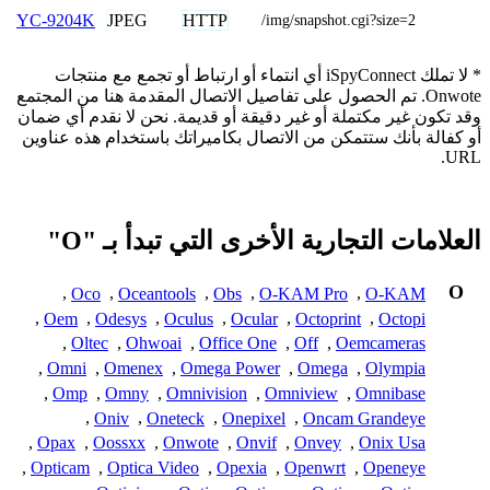
JPEG
HTTP
YC-9204K
/img/snapshot.cgi?size=2
* لا تملك iSpyConnect أي انتماء أو ارتباط أو تجمع مع منتجات
Onwote. تم الحصول على تفاصيل الاتصال المقدمة هنا من المجتمع
وقد تكون غير مكتملة أو غير دقيقة أو قديمة. نحن لا نقدم أي ضمان
أو كفالة بأنك ستتمكن من الاتصال بكاميراتك باستخدام هذه عناوين
URL.
العلامات التجارية الأخرى التي تبدأ بـ "O"
O
,
Oco
,
Oceantools
,
Obs
,
O-KAM Pro
,
O-KAM
,
Oem
,
Odesys
,
Oculus
,
Ocular
,
Octoprint
,
Octopi
,
Oltec
,
Ohwoai
,
Office One
,
Off
,
Oemcameras
,
Omni
,
Omenex
,
Omega Power
,
Omega
,
Olympia
,
Omp
,
Omny
,
Omnivision
,
Omniview
,
Omnibase
,
Oniv
,
Oneteck
,
Onepixel
,
Oncam Grandeye
,
Opax
,
Oossxx
,
Onwote
,
Onvif
,
Onvey
,
Onix Usa
,
Opticam
,
Optica Video
,
Opexia
,
Openwrt
,
Openeye