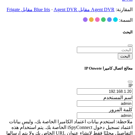
المقارنة:
Agent DVR مقابل Blue Iris
Agent DVR مقابل Frigate
·
السمة:
البحث
البحث
معالج اتصال كاميرا IP Onwote
IP
اسم المستخدم
كلمة المرور
ملاحظة: استخدم بيانات اعتماد الكاميرا الخاصة بك، وليس بيانات
اعتماد تسجيل دخول iSpyConnect الخاصة بك. يتم استخدام هذه
التفاصيل محليًا فقط لإنشاء عنوان URL الخاص بك ولا يتم إرسالها