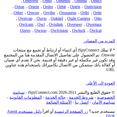
,
Optiview
,
Optio
,
Optimus
,
Optima
,
Optics
,
Orion
,
Orient
,
Ordro
,
Orbit
,
Optris
,
Optivision
,
Other
,
Oswoo
,
Orvibo
,
Orosaurus
,
Orllo
,
Orite
,
Overcap
,
Ouvis
,
Oukitel
,
Oude Camera
,
Otto
,
Owlcam
,
Owl
,
Ovislink
,
Overseer
,
Overmax
Ozero
,
Owsoo
,
Owlvision
,
Owluck
,
Owlcat
المزيد من المصادر
* لا تملك iSpyConnect أي انتماء أو ارتباط أو تجمع مع منتجات
Onwote. تم الحصول على تفاصيل الاتصال المقدمة هنا من المجتمع
وقد تكون غير مكتملة أو غير دقيقة أو قديمة. نحن لا نقدم أي ضمان
أو كفالة بأنك ستتمكن من الاتصال بكاميراتك باستخدام هذه عناوين
URL.
العودة إلى الأعلى
© حقوق الطبع والنشر 2011-2026 iSpyConnect.com -
سياسة
الخصوصية
-
شروط الخدمة
-
حالة الخدمة
-
المعلومات القانونية
-
سياسة الأمان
-
اتصل بنا
-
الأسئلة الشائعة
مستخدم جديد؟
زر الصفحة الرئيسية
أو اقرأ
دليل مستخدم Agent
DVR