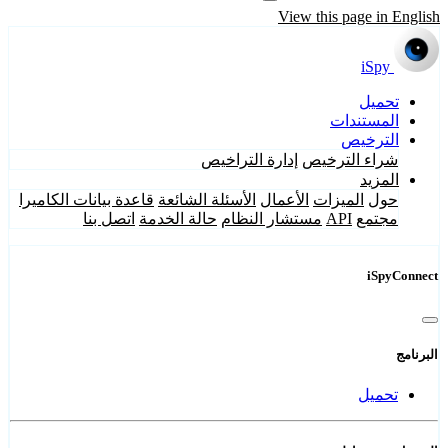
View this page in English
iSpy
تحميل
المستندات
الترخيص
شراء الترخيص
إدارة التراخيص
المزيد
حول
الميزات
الأعمال
الأسئلة الشائعة
قاعدة بيانات الكاميرا
مجتمع
API
مستشار النظام
حالة الخدمة
اتصل بنا
iSpyConnect
البرنامج
تحميل