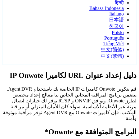
हिन्दी
Bahasa Indonesia
Italiano
日本語
한국어
Polski
Português
Tiếng Việt
中文(简体)
中文(繁體)
دليل إعداد عنوان URL لكاميرا IP Onwote
قم بتكوين Onwote كاميرات IP الخاصة بك باستخدام Agent DVR.
يتضمن برنامج المراقبة المجاني الخاص بنا معالج إعداد مخصص
لطرز Onwote، وتوافق ONVIF و RTSP يوفر لك خيارات اتصال
مرنة عبر الأنظمة الأساسية. سواء كان للأمان المنزلي أو مراقبة
المكتب، فإن كاميرات Onwote مع Agent DVR توفر مراقبة موثوقة
وآمنة.
البرامج المتوافقة مع Onwote*