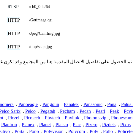
RTSP
/ch0_0.h264
HTTP
/Getimage.cgi
HTTP
/Jpeg/CamImg.jpg
HTTP
/tmp/snap.jpg
 لا تملك iSpyConnect أي انتماء أو ارتباط أو تجمع مع منتجات Pixord. تم الحصول على تفاصيل الاتصال الم
nomera
,
Panoeagle
,
Pangolin
,
Panatek
,
Panasonic
,
Pana
,
Palus-
Pelco Sarix
,
Pelco
,
Pegatah
,
Pecham
,
Pecan
,
Pearl
,
Peak
,
Pcv
ot
,
Piczel
,
Picotech
,
Phytech
,
Phylink
,
Photonisvip
,
Phonescam
Plantron
,
Planex
,
Planet
,
Plaisio
,
Plac
,
Pizero
,
Pizdets
,
Pixus
sitivo
,
Porta
,
Popp
,
Polyvision
,
Polycom
,
Poly
,
Pollo
,
Policete