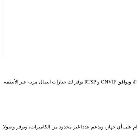
قم بتكوين Pixord كاميرات IP الخاصة بك باستخدام Agent DVR. يتضمن برنامج المراقبة المجاني الخاص بنا معالج إعداد مخصص لطرز Pixord، وتوافق ONVIF و RTSP يوفر لك خيارات اتصال مرنة عبر الأنظمة
دام على أي جهاز، ويدعم عددا غير محدود من الكاميرات، ويوفر وصولا