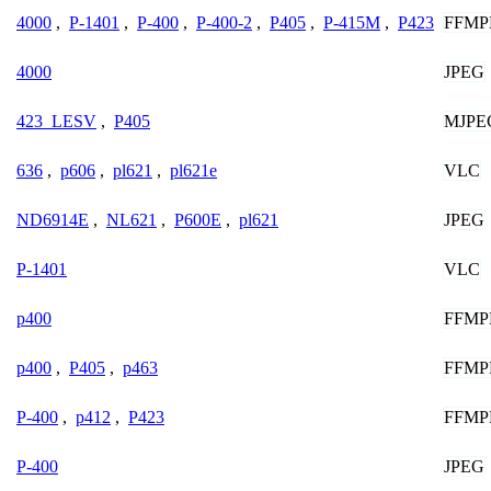
FFMP
4000
,
P-1401
,
P-400
,
P-400-2
,
P405
,
P-415M
,
P423
JPEG
4000
MJPE
423_LESV
,
P405
VLC
636
,
p606
,
pl621
,
pl621e
JPEG
ND6914E
,
NL621
,
P600E
,
pl621
VLC
P-1401
FFMP
p400
FFMP
p400
,
P405
,
p463
FFMP
P-400
,
p412
,
P423
JPEG
P-400