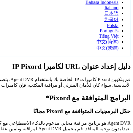
Bahasa Indonesia
Italiano
日本語
한국어
Polski
Português
Tiếng Việt
中文(简体)
中文(繁體)
دليل إعداد عنوان URL لكاميرا IP Pixord
الأساسية. سواء كان للأمان المنزلي أو مراقبة المكتب، فإن كاميرات Pixord مع Agent DVR توفر مراقبة موثوقة وآمنة.
البرامج المتوافقة مع Pixord*
حمّل البرمجيات المتوافقة مع Pixord مجانًا
Agent DVR هو برنامج مراقبة مجاني مدعوم بالذكاء الاصطن
بعيدا بدون توجيه المنافذ. قم بتحميل Agent DVR لمراقبة وتأمين عقارك على مدار الساعة.