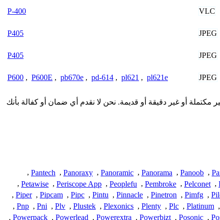
VLC
P-400
JPEG
P405
JPEG
P405
JPEG
P600
,
P600E
,
pb670e
,
pd-614
,
pl621
,
pl621e
قدمة هنا من المجتمع وقد تكون غير مكتملة أو غير دقيقة أو قديمة. نحن لا نقدم أي ضمان أو كفالة بأنك
,
Pantech
,
Panoraxy
,
Panoramic
,
Panorama
,
Panoob
,
Pa
,
Petawise
,
Periscope App
,
Peoplefu
,
Pembroke
,
Pelconet
,
,
Piper
,
Pipcam
,
Pipc
,
Pintu
,
Pinnacle
,
Pinetron
,
Pimfg
,
Pil
,
Pnp
,
Pni
,
Plv
,
Plustek
,
Plexonics
,
Plenty
,
Plc
,
Platinum
,
,
Powerpack
,
Powerlead
,
Powerextra
,
Powerbizt
,
Posonic
,
Po