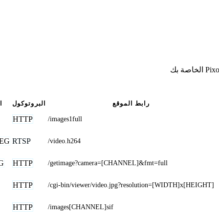
رابط الموقع
البروتوكول
ا
HTTP
/images1full
EG
RTSP
/video.h264
G
HTTP
/getimage?camera=[CHANNEL]&fmt=full
HTTP
/cgi-bin/viewer/video.jpg?resolution=[WIDTH]x[HEIGHT]
HTTP
/images[CHANNEL]sif