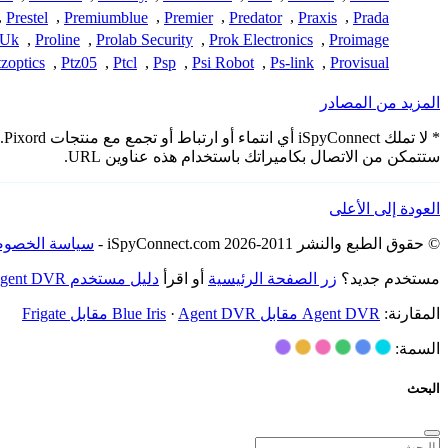
,
Prestel
,
Premiumblue
,
Premier
,
Predator
,
Praxis
,
Prada
 Uk
,
Proline
,
Prolab Security
,
Prok Electronics
,
Proimage
tzoptics
,
Ptz05
,
Ptcl
,
Psp
,
Psi Robot
,
Ps-link
,
Provisual
المزيد من المصادر
*
ستتمكن من الاتصال بكاميراتك باستخدام هذه عناوين URL.
العودة إلى الأعلى
© حقوق الطبع والنشر 2011-2026 iSpyConnect.com -
سياسة الخصوص
مستخدم جديد؟
زر الصفحة الرئيسية
أو اقرأ
دليل مستخدم Agent DVR
المقارنة:
Agent DVR مقابل Blue Iris
Agent DVR مقابل Frigate
·
السمة:
البحث