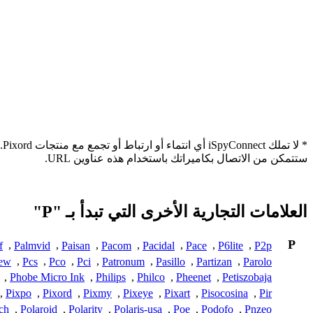
*
ستتمكن من الاتصال بكاميراتك باستخدام هذه عناوين URL.
العلامات التجارية الأخرى التي تبدأ بـ "P"
P
f
,
Palmvid
,
Paisan
,
Pacom
,
Pacidal
,
Pace
,
P6lite
,
P2p
iew
,
Pcs
,
Pco
,
Pci
,
Patronum
,
Pasillo
,
Partizan
,
Parolo
,
Phobe Micro Ink
,
Philips
,
Philco
,
Pheenet
,
Petiszobaja
,
Pixpo
,
Pixord
,
Pixmy
,
Pixeye
,
Pixart
,
Pisocosina
,
Pir
ch
,
Polaroid
,
Polarity
,
Polaris-usa
,
Poe
,
Podofo
,
Pnzeo