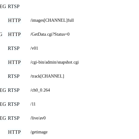
EG
RTSP
HTTP
/images[CHANNEL]full
G
HTTP
/GetData.cgi?Status=0
RTSP
/v01
HTTP
/cgi-bin/admin/snapshot.cgi
RTSP
/track[CHANNEL]
EG
RTSP
/ch0_0.264
EG
RTSP
/11
EG
RTSP
/live/av0
HTTP
/getimage