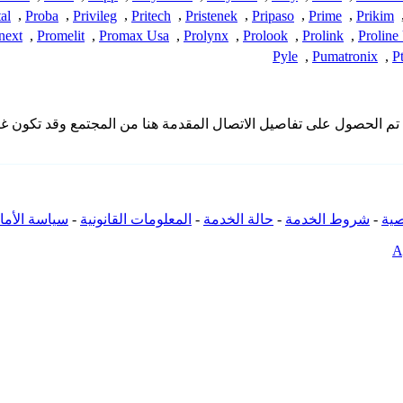
al
,
Proba
,
Privileg
,
Pritech
,
Pristenek
,
Pripaso
,
Prime
,
Prikim
next
,
Promelit
,
Promax Usa
,
Prolynx
,
Prolook
,
Prolink
,
Proline
Pyle
,
Pumatronix
,
P
 لا تملك iSpyConnect أي انتماء أو ارتباط أو تجمع مع منتجات Pixord. تم الحصول على تفاصيل الاتصال الم
ية
-
شروط الخدمة
-
حالة الخدمة
-
المعلومات القانونية
-
سياسة الأما