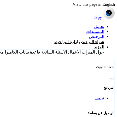
View this page in English
iSpy
تحميل
المستندات
الترخيص
شراء الترخيص
إدارة التراخيص
المزيد
حول
الميزات
الأعمال
الأسئلة الشائعة
قاعدة بيانات الكاميرا
مج
iSpyConnect
البرنامج
تحميل
الوصول عن بساطة