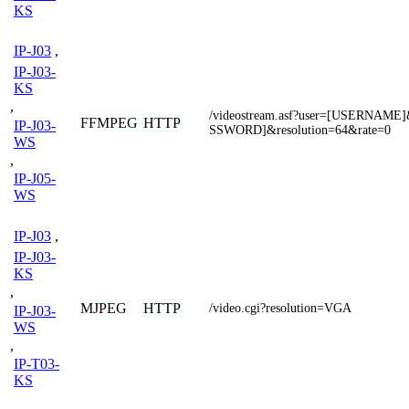
KS
IP-J03
,
IP-J03-
KS
,
/videostream.asf?user=[USERNAME
FFMPEG
HTTP
IP-J03-
SSWORD]&resolution=64&rate=0
WS
,
IP-J05-
WS
IP-J03
,
IP-J03-
KS
,
MJPEG
HTTP
/video.cgi?resolution=VGA
IP-J03-
WS
,
IP-T03-
KS