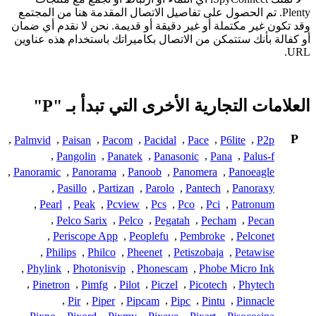
Plenty. تم الحصول على تفاصيل الاتصال المقدمة هنا من المجتمع
وقد تكون غير مكتملة أو غير دقيقة أو قديمة. نحن لا نقدم أي ضمان
أو كفالة بأنك ستتمكن من الاتصال بكاميراتك باستخدام هذه عناوين
URL.
العلامات التجارية الأخرى التي تبدأ بـ "P"
P
,
Palmvid
,
Paisan
,
Pacom
,
Pacidal
,
Pace
,
P6lite
,
P2p
,
Pangolin
,
Panatek
,
Panasonic
,
Pana
,
Palus-f
,
Panoramic
,
Panorama
,
Panoob
,
Panomera
,
Panoeagle
,
Pasillo
,
Partizan
,
Parolo
,
Pantech
,
Panoraxy
,
Pearl
,
Peak
,
Pcview
,
Pcs
,
Pco
,
Pci
,
Patronum
,
Pelco Sarix
,
Pelco
,
Pegatah
,
Pecham
,
Pecan
,
Periscope App
,
Peoplefu
,
Pembroke
,
Pelconet
,
Philips
,
Philco
,
Pheenet
,
Petiszobaja
,
Petawise
,
Phylink
,
Photonisvip
,
Phonescam
,
Phobe Micro Ink
,
Pinetron
,
Pimfg
,
Pilot
,
Piczel
,
Picotech
,
Phytech
,
Pir
,
Piper
,
Pipcam
,
Pipc
,
Pintu
,
Pinnacle