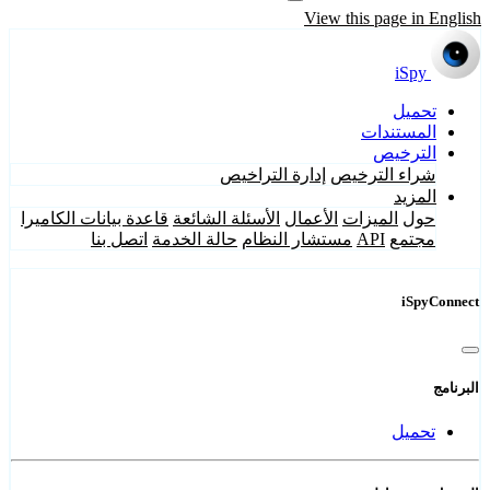
View this page in English
iSpy
تحميل
المستندات
الترخيص
شراء الترخيص
إدارة التراخيص
المزيد
حول
الميزات
الأعمال
الأسئلة الشائعة
قاعدة بيانات الكاميرا
مجتمع
API
مستشار النظام
حالة الخدمة
اتصل بنا
iSpyConnect
البرنامج
تحميل