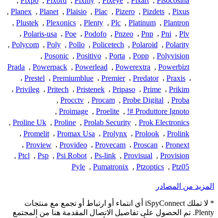
,
Pixpo
,
Pixord
,
Pixmy
,
Pixeye
,
Pixart
,
Pisocosina
,
Planex
,
Planet
,
Plaisio
,
Plac
,
Pizero
,
Pizdets
,
Pixus
,
Plustek
,
Plexonics
,
Plenty
,
Plc
,
Platinum
,
Plantron
,
Polaris-usa
,
Poe
,
Podofo
,
Pnzeo
,
Pnp
,
Pni
,
Plv
,
Polycom
,
Poly
,
Pollo
,
Policetech
,
Polaroid
,
Polarity
,
Posonic
,
Positivo
,
Porta
,
Popp
,
Polyvision
Prada
,
Powerpack
,
Powerlead
,
Powerextra
,
Powerbizt
,
Prestel
,
Premiumblue
,
Premier
,
Predator
,
Praxis
,
,
Privileg
,
Pritech
,
Pristenek
,
Pripaso
,
Prime
,
Prikim
,
Procctv
,
Procam
,
Probe Digital
,
Proba
,
Proimage
,
Proelite
,
Produttore Ignoto #!
,
Proline Uk
,
Proline
,
Prolab Security
,
Prok Electronics
,
Promelit
,
Promax Usa
,
Prolynx
,
Prolook
,
Prolink
,
Proview
,
Provideo
,
Provecam
,
Proscan
,
Pronext
,
Ptcl
,
Psp
,
Psi Robot
,
Ps-link
,
Provisual
,
Provision
Pyle
,
Pumatronix
,
Ptzoptics
,
Ptz05
المزيد من المصادر
* لا تملك iSpyConnect أي انتماء أو ارتباط أو تجمع مع منتجات
Plenty. تم الحصول على تفاصيل الاتصال المقدمة هنا من المجتمع