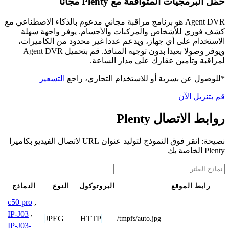
حمّل البرمجيات المتوافقة مع Plenty مجانًا
Agent DVR هو برنامج مراقبة مجاني مدعوم بالذكاء الاصطناعي مع
كشف فوري للأشخاص والمركبات والأجسام. يوفر واجهة سهلة
الاستخدام على أي جهاز، ويدعم عددا غير محدود من الكاميرات،
ويوفر وصولا بعيدا بدون توجيه المنافذ. قم بتحميل Agent DVR
لمراقبة وتأمين عقارك على مدار الساعة.
*للوصول عن بسرية أو للاستخدام التجاري، راجع
التسعير
قم بتنزيل الآن
روابط الاتصال Plenty
نصيحة: انقر فوق النموذج لتوليد عنوان URL لاتصال الفيديو بكاميرا
Plenty الخاصة بك
رابط الموقع
البروتوكول
النوع
النماذج
c50 pro
,
IP-J03
,
JPEG
HTTP
/tmpfs/auto.jpg
IP-J03-