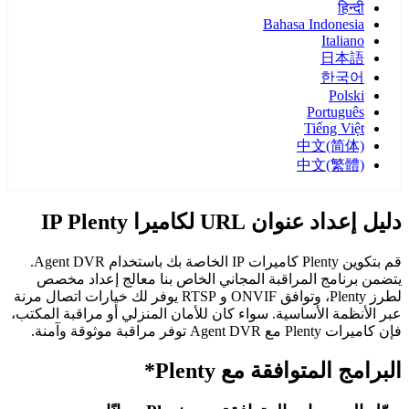
हिन्दी
Bahasa Indonesia
Italiano
日本語
한국어
Polski
Português
Tiếng Việt
中文(简体)
中文(繁體)
دليل إعداد عنوان URL لكاميرا IP Plenty
قم بتكوين Plenty كاميرات IP الخاصة بك باستخدام Agent DVR.
يتضمن برنامج المراقبة المجاني الخاص بنا معالج إعداد مخصص
لطرز Plenty، وتوافق ONVIF و RTSP يوفر لك خيارات اتصال مرنة
عبر الأنظمة الأساسية. سواء كان للأمان المنزلي أو مراقبة المكتب،
فإن كاميرات Plenty مع Agent DVR توفر مراقبة موثوقة وآمنة.
البرامج المتوافقة مع Plenty*