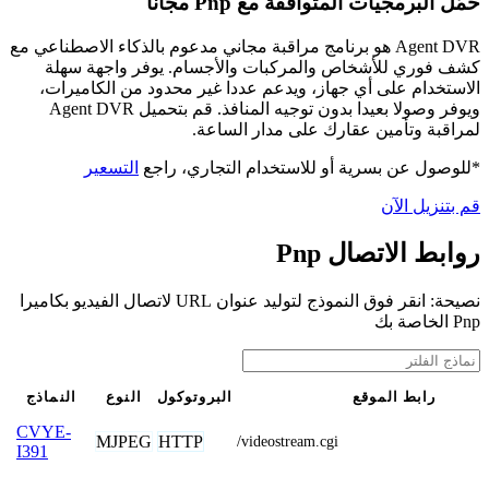
حمّل البرمجيات المتوافقة مع Pnp مجانًا
Agent DVR هو برنامج مراقبة مجاني مدعوم بالذكاء الاصطناعي مع
كشف فوري للأشخاص والمركبات والأجسام. يوفر واجهة سهلة
الاستخدام على أي جهاز، ويدعم عددا غير محدود من الكاميرات،
ويوفر وصولا بعيدا بدون توجيه المنافذ. قم بتحميل Agent DVR
لمراقبة وتأمين عقارك على مدار الساعة.
*للوصول عن بسرية أو للاستخدام التجاري، راجع
التسعير
قم بتنزيل الآن
روابط الاتصال Pnp
نصيحة: انقر فوق النموذج لتوليد عنوان URL لاتصال الفيديو بكاميرا
Pnp الخاصة بك
رابط الموقع
البروتوكول
النوع
النماذج
CVYE-
MJPEG
HTTP
/videostream.cgi
I391