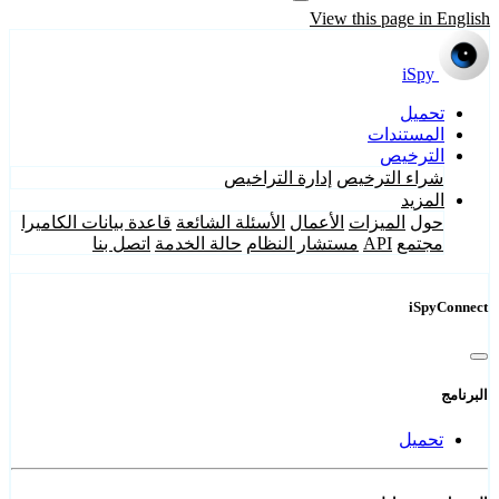
View this page in English
iSpy
تحميل
المستندات
الترخيص
شراء الترخيص
إدارة التراخيص
المزيد
حول
الميزات
الأعمال
الأسئلة الشائعة
قاعدة بيانات الكاميرا
مجتمع
API
مستشار النظام
حالة الخدمة
اتصل بنا
iSpyConnect
البرنامج
تحميل