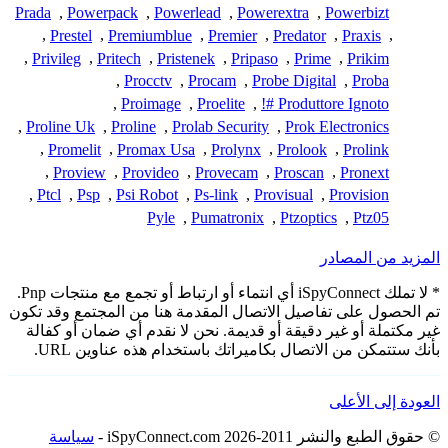
Prada
,
Powerpack
,
Powerlead
,
Powerextra
,
Powerbizt
,
Prestel
,
Premiumblue
,
Premier
,
Predator
,
Praxis
,
,
Privileg
,
Pritech
,
Pristenek
,
Pripaso
,
Prime
,
Prikim
,
Procctv
,
Procam
,
Probe Digital
,
Proba
,
Proimage
,
Proelite
,
Produttore Ignoto #!
,
Proline Uk
,
Proline
,
Prolab Security
,
Prok Electronics
,
Promelit
,
Promax Usa
,
Prolynx
,
Prolook
,
Prolink
,
Proview
,
Provideo
,
Provecam
,
Proscan
,
Pronext
,
Ptcl
,
Psp
,
Psi Robot
,
Ps-link
,
Provisual
,
Provision
Pyle
,
Pumatronix
,
Ptzoptics
,
Ptz05
المزيد من المصادر
* لا تملك iSpyConnect أي انتماء أو ارتباط أو تجمع مع منتجات Pnp.
تم الحصول على تفاصيل الاتصال المقدمة هنا من المجتمع وقد تكون
غير مكتملة أو غير دقيقة أو قديمة. نحن لا نقدم أي ضمان أو كفالة
بأنك ستتمكن من الاتصال بكاميراتك باستخدام هذه عناوين URL.
العودة إلى الأعلى
© حقوق الطبع والنشر 2011-2026 iSpyConnect.com -
سياسة