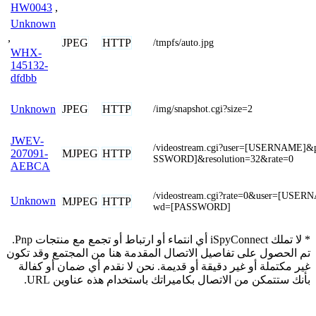
HW0043
,
Unknown
,
JPEG
HTTP
/tmpfs/auto.jpg
WHX-
145132-
dfdbb
JPEG
HTTP
Unknown
/img/snapshot.cgi?size=2
JWEV-
/videostream.cgi?user=[USERNAME]
MJPEG
HTTP
207091-
SSWORD]&resolution=32&rate=0
AEBCA
/videostream.cgi?rate=0&user=[USE
Unknown
MJPEG
HTTP
wd=[PASSWORD]
* لا تملك iSpyConnect أي انتماء أو ارتباط أو تجمع مع منتجات Pnp.
تم الحصول على تفاصيل الاتصال المقدمة هنا من المجتمع وقد تكون
غير مكتملة أو غير دقيقة أو قديمة. نحن لا نقدم أي ضمان أو كفالة
بأنك ستتمكن من الاتصال بكاميراتك باستخدام هذه عناوين URL.