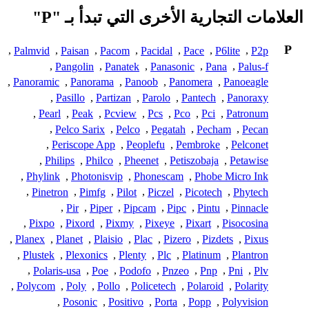
العلامات التجارية الأخرى التي تبدأ بـ "P"
P
,
Palmvid
,
Paisan
,
Pacom
,
Pacidal
,
Pace
,
P6lite
,
P2p
,
Pangolin
,
Panatek
,
Panasonic
,
Pana
,
Palus-f
,
Panoramic
,
Panorama
,
Panoob
,
Panomera
,
Panoeagle
,
Pasillo
,
Partizan
,
Parolo
,
Pantech
,
Panoraxy
,
Pearl
,
Peak
,
Pcview
,
Pcs
,
Pco
,
Pci
,
Patronum
,
Pelco Sarix
,
Pelco
,
Pegatah
,
Pecham
,
Pecan
,
Periscope App
,
Peoplefu
,
Pembroke
,
Pelconet
,
Philips
,
Philco
,
Pheenet
,
Petiszobaja
,
Petawise
,
Phylink
,
Photonisvip
,
Phonescam
,
Phobe Micro Ink
,
Pinetron
,
Pimfg
,
Pilot
,
Piczel
,
Picotech
,
Phytech
,
Pir
,
Piper
,
Pipcam
,
Pipc
,
Pintu
,
Pinnacle
,
Pixpo
,
Pixord
,
Pixmy
,
Pixeye
,
Pixart
,
Pisocosina
,
Planex
,
Planet
,
Plaisio
,
Plac
,
Pizero
,
Pizdets
,
Pixus
,
Plustek
,
Plexonics
,
Plenty
,
Plc
,
Platinum
,
Plantron
,
Polaris-usa
,
Poe
,
Podofo
,
Pnzeo
,
Pnp
,
Pni
,
Plv
,
Polycom
,
Poly
,
Pollo
,
Policetech
,
Polaroid
,
Polarity
,
Posonic
,
Positivo
,
Porta
,
Popp
,
Polyvision