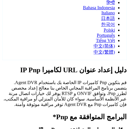
हिन्दी
Bahasa Indonesia
Italiano
日本語
한국어
Polski
Português
Tiếng Việt
中文(简体)
中文(繁體)
دليل إعداد عنوان URL لكاميرا IP Pnp
قم بتكوين Pnp كاميرات IP الخاصة بك باستخدام Agent DVR.
يتضمن برنامج المراقبة المجاني الخاص بنا معالج إعداد مخصص
لطرز Pnp، وتوافق ONVIF و RTSP يوفر لك خيارات اتصال مرنة
عبر الأنظمة الأساسية. سواء كان للأمان المنزلي أو مراقبة المكتب،
فإن كاميرات Pnp مع Agent DVR توفر مراقبة موثوقة وآمنة.
البرامج المتوافقة مع Pnp*