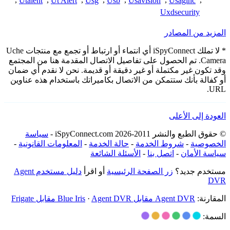
,
Utalent
,
Ut Alert
,
Usg
,
Usb
,
Usavision
,
Usaginc
,
Uxdsecurity
المزيد من المصادر
* لا تملك iSpyConnect أي انتماء أو ارتباط أو تجمع مع منتجات Uche
Camera. تم الحصول على تفاصيل الاتصال المقدمة هنا من المجتمع
وقد تكون غير مكتملة أو غير دقيقة أو قديمة. نحن لا نقدم أي ضمان
أو كفالة بأنك ستتمكن من الاتصال بكاميراتك باستخدام هذه عناوين
URL.
العودة إلى الأعلى
© حقوق الطبع والنشر 2011-2026 iSpyConnect.com -
سياسة
الخصوصية
-
شروط الخدمة
-
حالة الخدمة
-
المعلومات القانونية
-
سياسة الأمان
-
اتصل بنا
-
الأسئلة الشائعة
مستخدم جديد؟
زر الصفحة الرئيسية
أو اقرأ
دليل مستخدم Agent
DVR
المقارنة:
Agent DVR مقابل Blue Iris
Agent DVR مقابل Frigate
·
السمة: