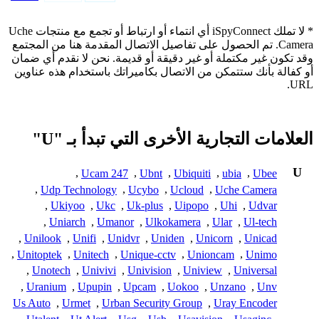
* لا تملك iSpyConnect أي انتماء أو ارتباط أو تجمع مع منتجات Uche
Camera. تم الحصول على تفاصيل الاتصال المقدمة هنا من المجتمع
وقد تكون غير مكتملة أو غير دقيقة أو قديمة. نحن لا نقدم أي ضمان
أو كفالة بأنك ستتمكن من الاتصال بكاميراتك باستخدام هذه عناوين
URL.
العلامات التجارية الأخرى التي تبدأ بـ "U"
U
,
Ucam 247
,
Ubnt
,
Ubiquiti
,
ubia
,
Ubee
,
Udp Technology
,
Ucybo
,
Ucloud
,
Uche Camera
,
Ukiyoo
,
Ukc
,
Uk-plus
,
Uipopo
,
Uhi
,
Udvar
,
Uniarch
,
Umanor
,
Ulkokamera
,
Ular
,
Ul-tech
,
Unilook
,
Unifi
,
Unidvr
,
Uniden
,
Unicorn
,
Unicad
,
Unitoptek
,
Unitech
,
Unique-cctv
,
Unioncam
,
Unimo
,
Unotech
,
Univivi
,
Univision
,
Uniview
,
Universal
,
Uranium
,
Upupin
,
Upcam
,
Uokoo
,
Unzano
,
Unv
Us Auto
,
Urmet
,
Urban Security Group
,
Uray Encoder