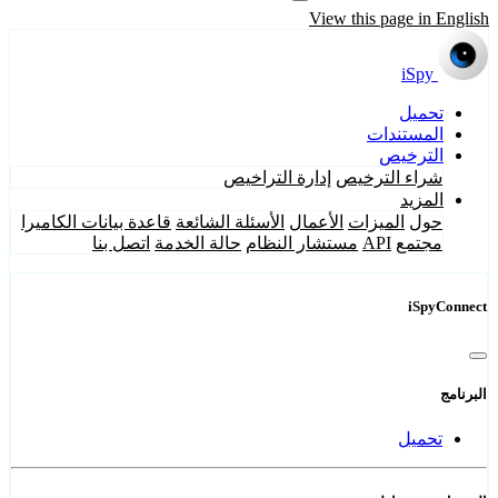
View this page in English
iSpy
تحميل
المستندات
الترخيص
شراء الترخيص
إدارة التراخيص
المزيد
حول
الميزات
الأعمال
الأسئلة الشائعة
قاعدة بيانات الكاميرا
مجتمع
API
مستشار النظام
حالة الخدمة
اتصل بنا
iSpyConnect
البرنامج
تحميل