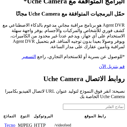
البرامج المتوافقة مع Uche Camera*
حمّل البرمجيات المتوافقة مع Uche Camera مجانًا
Agent DVR هو برنامج مراقبة مجاني مدعوم بالذكاء الاصطناعي مع
كشف فوري للأشخاص والمركبات والأجسام. يوفر واجهة سهلة
الاستخدام على أي جهاز، ويدعم عددا غير محدود من الكاميرات،
ويوفر وصولا بعيدا بدون توجيه المنافذ. قم بتحميل Agent DVR
لمراقبة وتأمين عقارك على مدار الساعة.
*للوصول عن بسرية أو للاستخدام التجاري، راجع
التسعير
قم بتنزيل الآن
روابط الاتصال Uche Camera
نصيحة: انقر فوق النموذج لتوليد عنوان URL لاتصال الفيديو بكاميرا
Uche Camera الخاصة بك
رابط الموقع
البروتوكول
النوع
النماذج
MJPEG
HTTP
Tecno
/videofeed