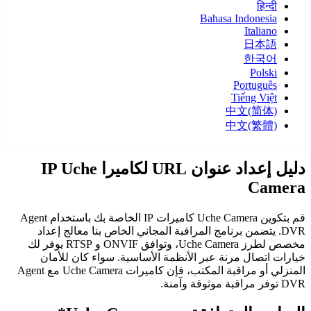
हिन्दी
Bahasa Indonesia
Italiano
日本語
한국어
Polski
Português
Tiếng Việt
中文(简体)
中文(繁體)
دليل إعداد عنوان URL لكاميرا IP Uche
Camera
قم بتكوين Uche Camera كاميرات IP الخاصة بك باستخدام Agent
DVR. يتضمن برنامج المراقبة المجاني الخاص بنا معالج إعداد
مخصص لطرز Uche Camera، وتوافق ONVIF و RTSP يوفر لك
خيارات اتصال مرنة عبر الأنظمة الأساسية. سواء كان للأمان
المنزلي أو مراقبة المكتب، فإن كاميرات Uche Camera مع Agent
DVR توفر مراقبة موثوقة وآمنة.