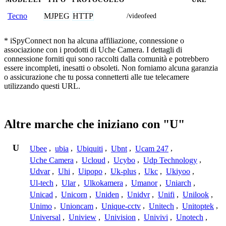
MJPEG
HTTP
Tecno
/videofeed
* iSpyConnect non ha alcuna affiliazione, connessione o
associazione con i prodotti di Uche Camera. I dettagli di
connessione forniti qui sono raccolti dalla comunità e potrebbero
essere incompleti, inesatti o obsoleti. Non forniamo alcuna garanzia
o assicurazione che tu possa connetterti alle tue telecamere
utilizzando questi URL.
Altre marche che iniziano con "U"
U
Ubee
,
ubia
,
Ubiquiti
,
Ubnt
,
Ucam 247
,
Uche Camera
,
Ucloud
,
Ucybo
,
Udp Technology
,
Udvar
,
Uhi
,
Uipopo
,
Uk-plus
,
Ukc
,
Ukiyoo
,
Ul-tech
,
Ular
,
Ulkokamera
,
Umanor
,
Uniarch
,
Unicad
,
Unicorn
,
Uniden
,
Unidvr
,
Unifi
,
Unilook
,
Unimo
,
Unioncam
,
Unique-cctv
,
Unitech
,
Unitoptek
,
Universal
,
Uniview
,
Univision
,
Univivi
,
Unotech
,