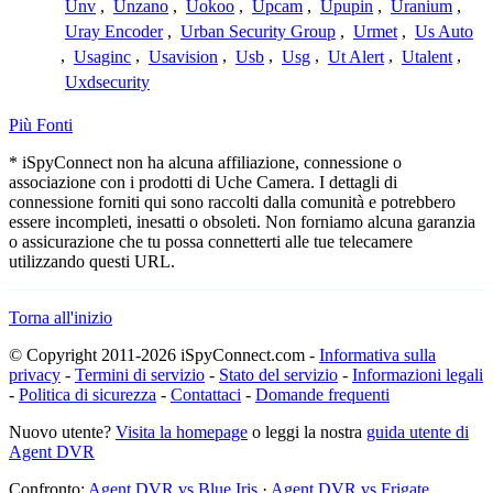
Unv
,
Unzano
,
Uokoo
,
Upcam
,
Upupin
,
Uranium
,
Uray Encoder
,
Urban Security Group
,
Urmet
,
Us Auto
,
Usaginc
,
Usavision
,
Usb
,
Usg
,
Ut Alert
,
Utalent
,
Uxdsecurity
Più Fonti
* iSpyConnect non ha alcuna affiliazione, connessione o
associazione con i prodotti di Uche Camera. I dettagli di
connessione forniti qui sono raccolti dalla comunità e potrebbero
essere incompleti, inesatti o obsoleti. Non forniamo alcuna garanzia
o assicurazione che tu possa connetterti alle tue telecamere
utilizzando questi URL.
Torna all'inizio
© Copyright 2011-2026 iSpyConnect.com -
Informativa sulla
privacy
-
Termini di servizio
-
Stato del servizio
-
Informazioni legali
-
Politica di sicurezza
-
Contattaci
-
Domande frequenti
Nuovo utente?
Visita la homepage
o leggi la nostra
guida utente di
Agent DVR
Confronto:
Agent DVR vs Blue Iris
·
Agent DVR vs Frigate