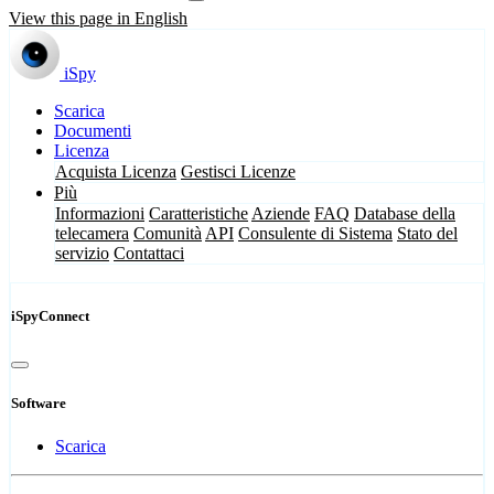
View this page in English
iSpy
Scarica
Documenti
Licenza
Acquista Licenza
Gestisci Licenze
Più
Informazioni
Caratteristiche
Aziende
FAQ
Database della
telecamera
Comunità
API
Consulente di Sistema
Stato del
servizio
Contattaci
iSpyConnect
Software
Scarica