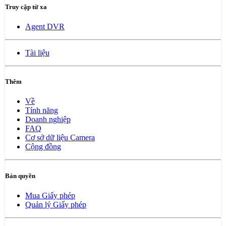
Truy cập từ xa
Agent DVR
Tài liệu
Thêm
Về
Tính năng
Doanh nghiệp
FAQ
Cơ sở dữ liệu Camera
Cộng đồng
Bản quyền
Mua Giấy phép
Quản lý Giấy phép