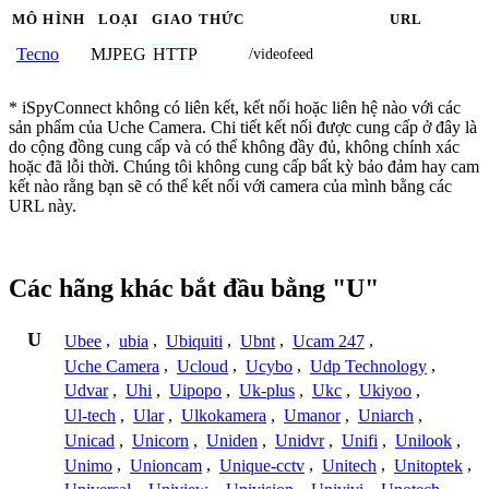
MÔ HÌNH
LOẠI
GIAO THỨC
URL
MJPEG
HTTP
Tecno
/videofeed
* iSpyConnect không có liên kết, kết nối hoặc liên hệ nào với các
sản phẩm của Uche Camera. Chi tiết kết nối được cung cấp ở đây là
do cộng đồng cung cấp và có thể không đầy đủ, không chính xác
hoặc đã lỗi thời. Chúng tôi không cung cấp bất kỳ bảo đảm hay cam
kết nào rằng bạn sẽ có thể kết nối với camera của mình bằng các
URL này.
Các hãng khác bắt đầu bằng "U"
U
Ubee
,
ubia
,
Ubiquiti
,
Ubnt
,
Ucam 247
,
Uche Camera
,
Ucloud
,
Ucybo
,
Udp Technology
,
Udvar
,
Uhi
,
Uipopo
,
Uk-plus
,
Ukc
,
Ukiyoo
,
Ul-tech
,
Ular
,
Ulkokamera
,
Umanor
,
Uniarch
,
Unicad
,
Unicorn
,
Uniden
,
Unidvr
,
Unifi
,
Unilook
,
Unimo
,
Unioncam
,
Unique-cctv
,
Unitech
,
Unitoptek
,