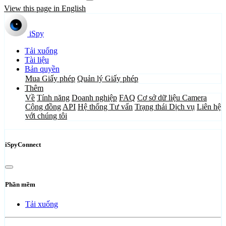
View this page in English
iSpy
Tải xuống
Tài liệu
Bản quyền
Mua Giấy phép
Quản lý Giấy phép
Thêm
Về
Tính năng
Doanh nghiệp
FAQ
Cơ sở dữ liệu Camera
Cộng đồng
API
Hệ thống Tư vấn
Trạng thái Dịch vụ
Liên hệ
với chúng tôi
iSpyConnect
Phần mềm
Tải xuống