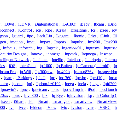
r
,
I30vd
,
i3DVR
,
i3international
,
I591b6f
,
iBaby
,
Ibcam
,
iBrid
iconnect
,
iControl
,
icp
,
icpe
,
iCraig
,
Icrealtime
,
Ics
,
icsee
,
ic
Igson
,
Iguard
,
iipc
,
Ijack Liu
,
Ikegami
,
Ikonic
,
Ildvr
,
iLink
,
Il
gen
,
imotion
,
Imou
,
Impax
,
Imporx
,
Impulse
,
Ims200
,
Imx290
,
Infocus
,
infotech
,
Ing
,
Ingeek
,
Ingenic-v01
,
ingrasys
,
Ingress
Security Designs
,
Innovo
,
inomega
,
Inpotek
,
Inqmega
,
Inscape
,
ntelligent Network
,
Intellinet
,
Intellio
,
Intellsec
,
Interlogix
,
Interna
des
,
iOS
,
ioteoCam
,
ip 1000
,
Ip Buiten
,
Ip Camera (android)
,
Ip
bcam Pro
,
ip Wifi
,
Ip-300ptw
,
Ip-402b
,
Ip-m-p836v
,
Ip-speedd
,
ipam
,
iParkings
,
Ipbell
,
Ipc
,
ipc 360
,
Ipc-bo
,
Ipc-f10p
,
Ipc-
ontor
,
ipcom
,
Ipd
,
Ipdom-hz0102
,
Ipega
,
ipela
,
Ipeye
,
Ipfd200
Ipnawin7
,
Ipnc
,
Ipnetcam
,
Ipnz
,
ipo-vf1mp-ir
,
iPod
,
ipod touch
h20xx
,
Ipux
,
Ipvd300
,
Ipx
,
Iq Eye
,
Iqinvision
,
Iqr
,
Ir Color Ip
Iseeu
,
iShare
,
Isit
,
iSmart
,
ismart gate
,
ismartview
,
iSmartView
000
,
Ivc
,
Ivcc
,
Ivideon
,
iView
,
Ivio
,
ivision
,
ivms
,
iVSEC
,
i