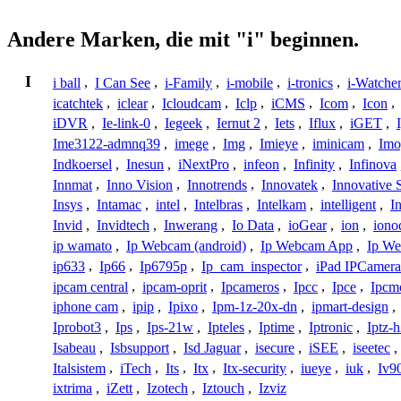
Andere Marken, die mit "i" beginnen.
I
i ball
,
I Can See
,
i-Family
,
i-mobile
,
i-tronics
,
i-Watche
icatchtek
,
iclear
,
Icloudcam
,
Iclp
,
iCMS
,
Icom
,
Icon
,
iDVR
,
Ie-link-0
,
Iegeek
,
Iernut 2
,
Iets
,
Iflux
,
iGET
,
Ime3122-admnq39
,
imege
,
Img
,
Imieye
,
iminicam
,
Imo
Indkoersel
,
Inesun
,
iNextPro
,
infeon
,
Infinity
,
Infinova
Innmat
,
Inno Vision
,
Innotrends
,
Innovatek
,
Innovative 
Insys
,
Intamac
,
intel
,
Intelbras
,
Intelkam
,
intelligent
,
I
Invid
,
Invidtech
,
Inwerang
,
Io Data
,
ioGear
,
ion
,
iono
ip wamato
,
Ip Webcam (android)
,
Ip Webcam App
,
Ip We
ip633
,
Ip66
,
Ip6795p
,
Ip_cam_inspector
,
iPad IPCamera
ipcam central
,
ipcam-oprit
,
Ipcameros
,
Ipcc
,
Ipce
,
Ipcm
iphone cam
,
ipip
,
Ipixo
,
Ipm-1z-20x-dn
,
ipmart-design
,
Iprobot3
,
Ips
,
Ips-21w
,
Ipteles
,
Iptime
,
Iptronic
,
Iptz-
Isabeau
,
Isbsupport
,
Isd Jaguar
,
isecure
,
iSEE
,
iseetec
,
Italsistem
,
iTech
,
Its
,
Itx
,
Itx-security
,
iueye
,
iuk
,
Iv9
ixtrima
,
iZett
,
Izotech
,
Iztouch
,
Izviz