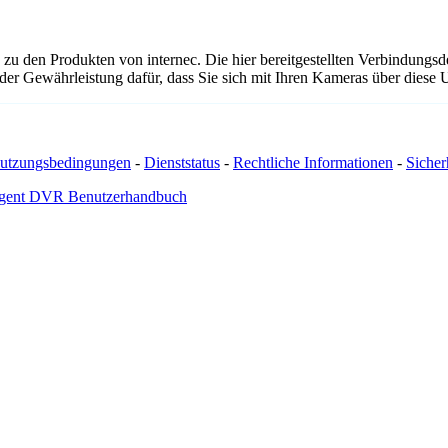
 zu den Produkten von internec. Die hier bereitgestellten Verbindung
 oder Gewährleistung dafür, dass Sie sich mit Ihren Kameras über dies
utzungsbedingungen
-
Dienststatus
-
Rechtliche Informationen
-
Sicherh
gent DVR Benutzerhandbuch