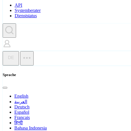
API
Systemberater
Dienststatus
DE
Sprache
English
العربية
Deutsch
Español
Français
हिन्दी
Bahasa Indonesia