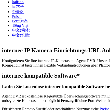
Italiano
日本語
한국어
Polski
Português
Tiếng Việt
中文(简体)
中文(繁體)
internec IP Kamera Einrichtungs-URL Anl
Konfigurieren Sie Ihre internec IP-Kameras mit Agent DVR. Unsere k
Kompatibilität bietet Ihnen flexible Verbindungsoptionen über Plat
internec kompatible Software*
Laden Sie kostenlose internec kompatible Software he
Agent DVR ist kostenlose KI-gestützte Überwachungssoftware mit Ech
unbegrenzte Kameras und ermöglicht Fernzugriff ohne Port-Weiterle
Für sicheren Remote-Zugriff oder geschäftliche Nutzung siehe
Preise