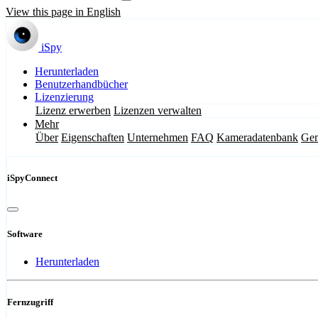
View this page in English
iSpy
Herunterladen
Benutzerhandbücher
Lizenzierung
Lizenz erwerben
Lizenzen verwalten
Mehr
Über
Eigenschaften
Unternehmen
FAQ
Kameradatenbank
Gem
iSpyConnect
Software
Herunterladen
Fernzugriff