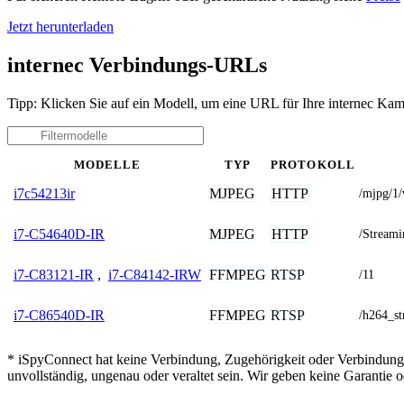
Jetzt herunterladen
internec Verbindungs-URLs
Tipp: Klicken Sie auf ein Modell, um eine URL für Ihre internec Kam
MODELLE
TYP
PROTOKOLL
MJPEG
HTTP
i7c54213ir
/mjpg/1/
MJPEG
HTTP
i7-C54640D-IR
/Streami
FFMPEG
RTSP
i7-C83121-IR
,
i7-C84142-IRW
/11
FFMPEG
RTSP
i7-C86540D-IR
/h264_s
* iSpyConnect hat keine Verbindung, Zugehörigkeit oder Verbindung
unvollständig, ungenau oder veraltet sein. Wir geben keine Garantie