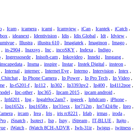
o
,
Icam
,
icamera
,
icami
,
Icamview
,
iCan
,
Icantek
,
iCatch
,
ybox
,
ideanext
,
Identivision
,
Idis
,
Idis Global
,
Idt
,
Idview
,
lumivue
,
Illustra
,
illustra 610
,
Imagiatek
,
Imaginon
,
Imago
,
,
in-2904
,
Inaxsys
,
Inc
,
incoSKY
,
Indexa
,
Indigo
,
o
,
Ingressosede
,
Inisoft-cam
,
Inkovideo
,
Innekt
,
Inngang
,
inscapedata
,
Insma
,
inspire
,
Instar
,
Instek Digital
,
insteon
,
,
Internal
,
internec
,
Internet Eye
,
Interno
,
Intervision
,
Intex
,
 Chitchat
,
Ip Phone Camera
,
Ip Power
,
Ip Pro Tech
,
Ip Video
,
ome
,
Ip-t5201-f
,
Ip112
,
Ip302
,
Ip3393pv2
,
Ip400
,
Ip4112poe
,
model
,
Ipc-other
,
Ipc365
,
Ipcam 2015
,
ipcam android
,
,
Ipfd201
,
Ipg
,
Ipgah9oc2am7
,
ipgeek
,
Iphdcam
,
iPhone
,
,
Ipq1652x
,
Ipq1658x
,
Ipr31esx
,
Ipr712m
,
Ipr7424/8e
,
Ipro
,
 Camera
,
ircam
,
Irea
,
Iris
,
iris rc8221
,
Irlab
,
irmas
,
iroda
,
Pro
,
iSnatch
,
Isotect
,
Isp
,
Ispy
,
iStream
,
IT-BLUE
,
Itajto
,
vue
,
iWatch
,
iWatch 8CH-ADVR
,
Iwh-31ir
,
Iwigus
,
iwitness
,