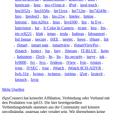
Ipnetcam
,
Ipnz
,
ipo-vf1mp-ir
,
iPod
,
ipod touch
,
Ipq1652x
,
Ipq1658x
,
Ipr31esx
,
Ipr712m
,
Ipr7424/8e
,
Ipro
,
Iprobot3
,
Ips
,
Ips-21w
,
Ipteles
,
Iptime
,
Iptronic
,
Iptz-h20xx
,
Ipux
,
Ipvd300
,
Ipx
,
Iq Eye
,
Iqinvision
,
Iqr
,
Ir Color Ip Camera
,
ircam
,
Irea
,
Iris
,
iris rc8221
,
Irlab
,
irmas
,
iroda
,
Isabeau
,
Isbsupport
,
Isd Jaguar
,
isecure
,
iSEE
,
iseetec
,
Iseeu
,
iShare
,
Isit
,
iSmart
,
ismart gate
,
ismartview
,
iSmartViewPro
,
iSnatch
,
Isotect
,
Isp
,
Ispy
,
iStream
,
IT-BLUE
,
Itajto
,
Italsistem
,
iTech
,
Its
,
Itx
,
Itx-security
,
iueye
,
iuk
,
Iv9000
,
Ivc
,
Ivcc
,
Ivideon
,
iView
,
Ivio
,
ivision
,
ivms
,
iVSEC
,
ivue
,
iWatch
,
iWatch 8CH-ADVR
,
Iwh-31ir
,
Iwigus
,
iwitness
,
ixtrima
,
iZett
,
Izotech
,
Iztouch
,
Izviz
Mehr Quellen
iSpyConnect hat keinerlei Affiliation, Verbindung oder Verband mit
den Produkten von ip633. Die hier bereitgestellten
Verbindungsdetails stammen aus der Community und können
unvollständig, ungenau oder veraltet sein. Wir übernehmen keine