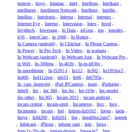
insteon
,
Insys
,
Intamac
,
intel
,
Intelbras
,
Intelkam
,
intelligent
,
Intelligent Network
,
Intellinet
,
Intellio
,
Intellsec
,
Interlogix
,
Interna
,
Internal
,
internec
,
Internet Eye
,
Interno
,
Intervision
,
Intex
,
Invid
,
Invidtech
,
Inwerang
,
Io Data
,
ioGear
,
ion
,
ionodes
,
iOS
,
ioteoCam
,
ip 1000
,
Ip Buiten
,
Ip Camera (android)
,
Ip Chitchat
,
Ip Phone Camera
,
Ip Power
,
Ip Pro Tech
,
Ip Video
,
ip wamato
,
Ip Webcam (android)
,
Ip Webcam App
,
Ip Webcam Pro
,
ip Wifi
,
Ip-300ptw
,
Ip-402b
,
Ip-m-p836v
,
Ip-speeddome
,
Ip-t5201-f
,
Ip112
,
Ip302
,
Ip3393pv2
,
Ip400
,
Ip4112poe
,
ip633
,
Ip66
,
Ip6795p
,
Ip_cam_inspector
,
iPad IPCamera
,
ipam
,
iParkings
,
Ipbell
,
Ipc
,
ipc 360
,
Ipc-bo
,
Ipc-f10p
,
Ipc-model
,
Ipc-other
,
Ipc365
,
Ipcam 2015
,
ipcam android
,
ipcam central
,
ipcam-oprit
,
Ipcameros
,
Ipcc
,
Ipce
,
Ipcmontor
,
ipcom
,
Ipd
,
Ipdom-hz0102
,
Ipega
,
ipela
,
Ipeye
,
Ipfd200
,
Ipfd201
,
Ipg
,
Ipgah9oc2am7
,
ipgeek
,
Iphdcam
,
iPhone
,
iphone cam
,
ipip
,
Ipixo
,
Ipm-1z-20x-dn
,
ipmart-design
,
Ipnawin7
,
Ipnc
,