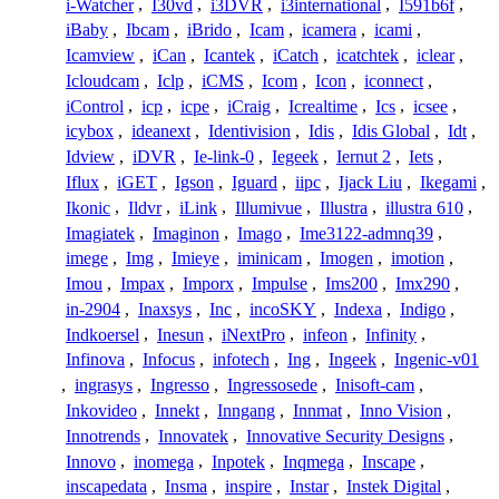
i-Watcher
,
I30vd
,
i3DVR
,
i3international
,
I591b6f
,
iBaby
,
Ibcam
,
iBrido
,
Icam
,
icamera
,
icami
,
Icamview
,
iCan
,
Icantek
,
iCatch
,
icatchtek
,
iclear
,
Icloudcam
,
Iclp
,
iCMS
,
Icom
,
Icon
,
iconnect
,
iControl
,
icp
,
icpe
,
iCraig
,
Icrealtime
,
Ics
,
icsee
,
icybox
,
ideanext
,
Identivision
,
Idis
,
Idis Global
,
Idt
,
Idview
,
iDVR
,
Ie-link-0
,
Iegeek
,
Iernut 2
,
Iets
,
Iflux
,
iGET
,
Igson
,
Iguard
,
iipc
,
Ijack Liu
,
Ikegami
,
Ikonic
,
Ildvr
,
iLink
,
Illumivue
,
Illustra
,
illustra 610
,
Imagiatek
,
Imaginon
,
Imago
,
Ime3122-admnq39
,
imege
,
Img
,
Imieye
,
iminicam
,
Imogen
,
imotion
,
Imou
,
Impax
,
Imporx
,
Impulse
,
Ims200
,
Imx290
,
in-2904
,
Inaxsys
,
Inc
,
incoSKY
,
Indexa
,
Indigo
,
Indkoersel
,
Inesun
,
iNextPro
,
infeon
,
Infinity
,
Infinova
,
Infocus
,
infotech
,
Ing
,
Ingeek
,
Ingenic-v01
,
ingrasys
,
Ingresso
,
Ingressosede
,
Inisoft-cam
,
Inkovideo
,
Innekt
,
Inngang
,
Innmat
,
Inno Vision
,
Innotrends
,
Innovatek
,
Innovative Security Designs
,
Innovo
,
inomega
,
Inpotek
,
Inqmega
,
Inscape
,
inscapedata
,
Insma
,
inspire
,
Instar
,
Instek Digital
,