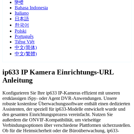
हिन्दी
Bahasa Indonesia
Italiano
日本語
한국어
Polski
Português
Tiếng Việt
中文(简体)
中文(繁體)
ip633 IP Kamera Einrichtungs-URL
Anleitung
Konfigurieren Sie Ihre ip633 IP-Kameras effizient mit unseren
erstklassigen iSpy- oder Agent DVR-Anwendungen. Unsere
robuste kostenlose Überwachungssoftware enthält einen dedizierten
Assistenten, der speziell für ip633-Modelle entwickelt wurde und
den gesamten Einrichtungsprozess vereinfacht. Nutzen Sie
außerdem die ONVIF-Kompatibilität, um vielseitige
Verbindungsoptionen über verschiedene Plattformen sicherzustellen.
Ob für die Heimsicherheit oder die Büroüberwachung, ip633-