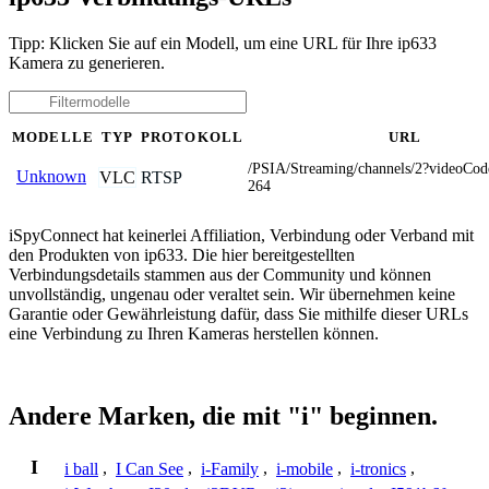
Tipp: Klicken Sie auf ein Modell, um eine URL für Ihre ip633
Kamera zu generieren.
MODELLE
TYP
PROTOKOLL
URL
/PSIA/Streaming/channels/2?videoCo
Unknown
VLC
RTSP
264
iSpyConnect hat keinerlei Affiliation, Verbindung oder Verband mit
den Produkten von ip633. Die hier bereitgestellten
Verbindungsdetails stammen aus der Community und können
unvollständig, ungenau oder veraltet sein. Wir übernehmen keine
Garantie oder Gewährleistung dafür, dass Sie mithilfe dieser URLs
eine Verbindung zu Ihren Kameras herstellen können.
Andere Marken, die mit "i" beginnen.
I
i ball
,
I Can See
,
i-Family
,
i-mobile
,
i-tronics
,