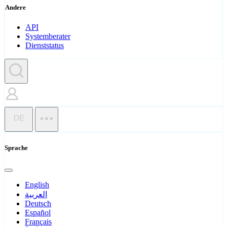
Andere
API
Systemberater
Dienststatus
DE
Sprache
English
العربية
Deutsch
Español
Français