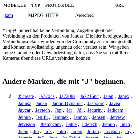
MODELLE
TYP
PROTOKOLL
URL
MJPEG
HTTP
kam
/videofeed
* iSpyConnect hat keine Verbindung, Zugehörigkeit oder
Verbindung zu den Produkten von Janusz. Die hier bereitgestellten
Verbindungsdetails wurden von der Community zusammengestellt
und können unvollständig, ungenau oder veraltet sein. Wir geben
keine Garantie oder Gewährleistung dafür, dass Sie sich mit Ihren
Kameras über diese URLs verbinden können.
Andere Marken, die mit "J" beginnen.
J
J5create
,
Ja7204s
,
Ja7208s
,
Ja7216nc
,
Jalan
,
Janex
,
Janusz
,
Japan
,
Japon Dynamic
,
Jasboom
,
Javea
,
Jaycar
,
Jaytech
,
Jbp
,
Jcr
,
Jdl
,
Jecurity
,
Jedicam
,
Jeinuo
,
Jen-fu
,
Jenimex
,
Jennov
,
Jensen
,
Jetview
,
Jetvision
,
Jhempcam
,
Jialite
,
Jidetech
,
Jienuo
,
Jinan
,
Jiuan
,
Jlb
,
Jmk
,
Joko
,
Jooan
,
Jortan
,
Jovision
,
Joy
,