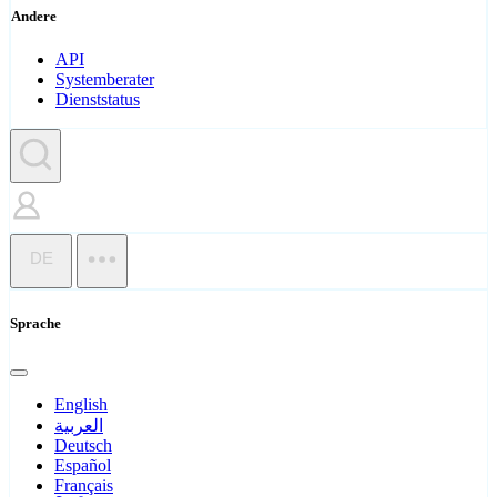
Andere
API
Systemberater
Dienststatus
DE
Sprache
English
العربية
Deutsch
Español
Français