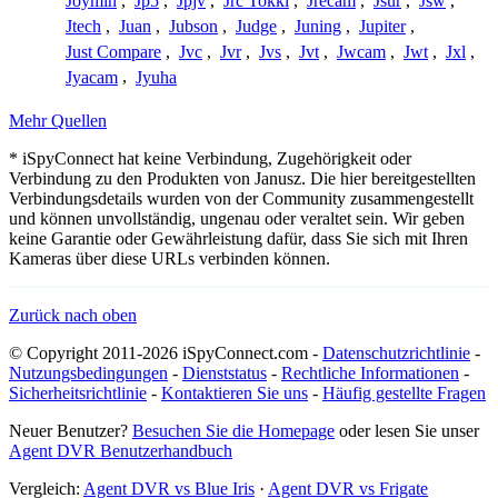
Joymin
,
Jp5
,
Jpjv
,
Jrc Tokki
,
Jrecam
,
Jsur
,
Jsw
,
Jtech
,
Juan
,
Jubson
,
Judge
,
Juning
,
Jupiter
,
Just Compare
,
Jvc
,
Jvr
,
Jvs
,
Jvt
,
Jwcam
,
Jwt
,
Jxl
,
Jyacam
,
Jyuha
Mehr Quellen
* iSpyConnect hat keine Verbindung, Zugehörigkeit oder
Verbindung zu den Produkten von Janusz. Die hier bereitgestellten
Verbindungsdetails wurden von der Community zusammengestellt
und können unvollständig, ungenau oder veraltet sein. Wir geben
keine Garantie oder Gewährleistung dafür, dass Sie sich mit Ihren
Kameras über diese URLs verbinden können.
Zurück nach oben
© Copyright 2011-2026 iSpyConnect.com -
Datenschutzrichtlinie
-
Nutzungsbedingungen
-
Dienststatus
-
Rechtliche Informationen
-
Sicherheitsrichtlinie
-
Kontaktieren Sie uns
-
Häufig gestellte Fragen
Neuer Benutzer?
Besuchen Sie die Homepage
oder lesen Sie unser
Agent DVR Benutzerhandbuch
Vergleich:
Agent DVR vs Blue Iris
·
Agent DVR vs Frigate