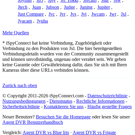
Joymin
,
Jp5
,
Jpjv
,
Jrc Tokki
,
Jrecam
,
Jsur
,
Jsw
,
Jtech
,
Juan
,
Jubson
,
Judge
,
Juning
,
Jupiter
,
Just Compare
,
Jvc
,
Jvr
,
Jvs
,
Jvt
,
Jwcam
,
Jwt
,
Jxl
,
Jyacam
,
Jyuha
Mehr Quellen
* iSpyConnect hat keine Verbindung, Zugehörigkeit oder
Verbindung zu den Produkten von Jxl. Die hier bereitgestellten
Verbindungsdetails wurden von der Community zusammengestellt
und können unvollständig, ungenau oder veraltet sein. Wir geben
keine Garantie oder Gewährleistung dafür, dass Sie sich mit Ihren
Kameras über diese URLs verbinden können.
Zurück nach oben
© Copyright 2011-2026 iSpyConnect.com -
Datenschutzrichtlinie
-
Nutzungsbedingungen
-
Dienststatus
-
Rechtliche Informationen
-
Sicherheitsrichtlinie
-
Kontaktieren Sie uns
-
Häufig gestellte Fragen
Neuer Benutzer?
Besuchen Sie die Homepage
oder lesen Sie unser
Agent DVR Benutzerhandbuch
Vergleich:
Agent DVR vs Blue Iris
·
Agent DVR vs Frigate