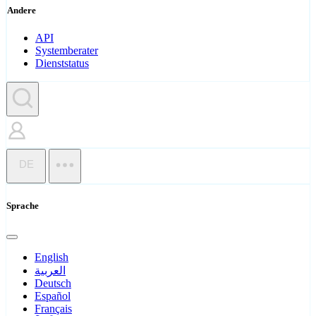
Andere
API
Systemberater
Dienststatus
DE
Sprache
English
العربية
Deutsch
Español
Français