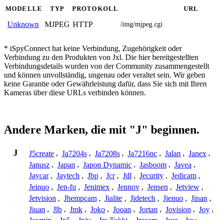
MODELLE
TYP
PROTOKOLL
URL
MJPEG
HTTP
Unknown
/img/mjpeg.cgi
* iSpyConnect hat keine Verbindung, Zugehörigkeit oder
Verbindung zu den Produkten von Jxl. Die hier bereitgestellten
Verbindungsdetails wurden von der Community zusammengestellt
und können unvollständig, ungenau oder veraltet sein. Wir geben
keine Garantie oder Gewährleistung dafür, dass Sie sich mit Ihren
Kameras über diese URLs verbinden können.
Andere Marken, die mit "J" beginnen.
J
J5create
,
Ja7204s
,
Ja7208s
,
Ja7216nc
,
Jalan
,
Janex
,
Janusz
,
Japan
,
Japon Dynamic
,
Jasboom
,
Javea
,
Jaycar
,
Jaytech
,
Jbp
,
Jcr
,
Jdl
,
Jecurity
,
Jedicam
,
Jeinuo
,
Jen-fu
,
Jenimex
,
Jennov
,
Jensen
,
Jetview
,
Jetvision
,
Jhempcam
,
Jialite
,
Jidetech
,
Jienuo
,
Jinan
,
Jiuan
,
Jlb
,
Jmk
,
Joko
,
Jooan
,
Jortan
,
Jovision
,
Joy
,