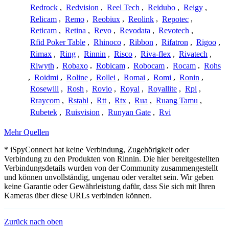
Redrock
,
Redvision
,
Reel Tech
,
Reidubo
,
Reigy
,
Relicam
,
Remo
,
Reobiux
,
Reolink
,
Repotec
,
Reticam
,
Retina
,
Revo
,
Revodata
,
Revotech
,
Rfid Poker Table
,
Rhinoco
,
Ribbon
,
Rifatron
,
Rigoo
,
Rimax
,
Ring
,
Rinnin
,
Risco
,
Riva-flex
,
Rivatech
,
Riwyth
,
Robaxo
,
Robicam
,
Robocam
,
Rocam
,
Rohs
,
Roidmi
,
Roline
,
Rollei
,
Romai
,
Romi
,
Ronin
,
Rosewill
,
Rosh
,
Rovio
,
Royal
,
Royallite
,
Rpi
,
Rraycom
,
Rstahl
,
Rtt
,
Rtx
,
Rua
,
Ruang Tamu
,
Rubetek
,
Ruisvision
,
Runyan Gate
,
Rvi
Mehr Quellen
* iSpyConnect hat keine Verbindung, Zugehörigkeit oder
Verbindung zu den Produkten von Rinnin. Die hier bereitgestellten
Verbindungsdetails wurden von der Community zusammengestellt
und können unvollständig, ungenau oder veraltet sein. Wir geben
keine Garantie oder Gewährleistung dafür, dass Sie sich mit Ihren
Kameras über diese URLs verbinden können.
Zurück nach oben