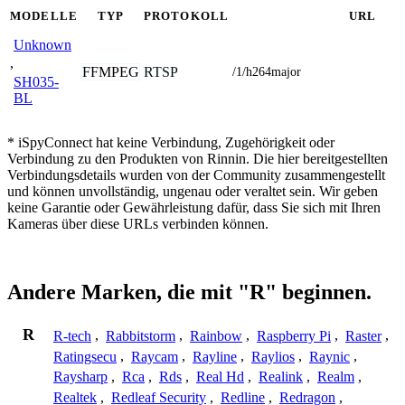
MODELLE
TYP
PROTOKOLL
URL
Unknown
,
FFMPEG
RTSP
/1/h264major
SH035-
BL
* iSpyConnect hat keine Verbindung, Zugehörigkeit oder
Verbindung zu den Produkten von Rinnin. Die hier bereitgestellten
Verbindungsdetails wurden von der Community zusammengestellt
und können unvollständig, ungenau oder veraltet sein. Wir geben
keine Garantie oder Gewährleistung dafür, dass Sie sich mit Ihren
Kameras über diese URLs verbinden können.
Andere Marken, die mit "R" beginnen.
R
R-tech
,
Rabbitstorm
,
Rainbow
,
Raspberry Pi
,
Raster
,
Ratingsecu
,
Raycam
,
Rayline
,
Raylios
,
Raynic
,
Raysharp
,
Rca
,
Rds
,
Real Hd
,
Realink
,
Realm
,
Realtek
,
Redleaf Security
,
Redline
,
Redragon
,