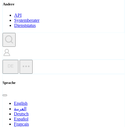
Andere
API
Systemberater
Dienststatus
DE
Sprache
English
العربية
Deutsch
Español
Français