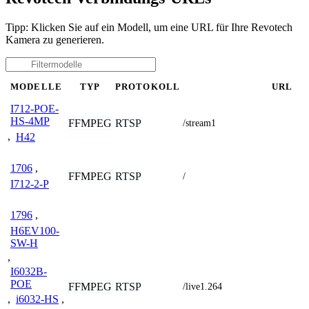
Tipp: Klicken Sie auf ein Modell, um eine URL für Ihre Revotech
Kamera zu generieren.
MODELLE
TYP
PROTOKOLL
URL
I712-POE-
HS-4MP
FFMPEG
RTSP
/stream1
,
H42
1706
,
FFMPEG
RTSP
/
I712-2-P
1796
,
H6EV100-
SW-H
,
I6032B-
POE
FFMPEG
RTSP
/live1.264
,
i6032-HS
,