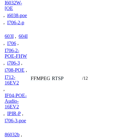
I6032W-
[OE
,
i6038-poe
,
I706-2-p
603I
,
604I
,
I706
,
I706-2-
POE-FHW
,
i706-3
,
i708-POE
,
I712-
FFMPEG
RTSP
/12
16EV2
,
IF04-POE-
Audio-
16EV2
,
IPIR-P
,
l706-3-poe
86032b
,