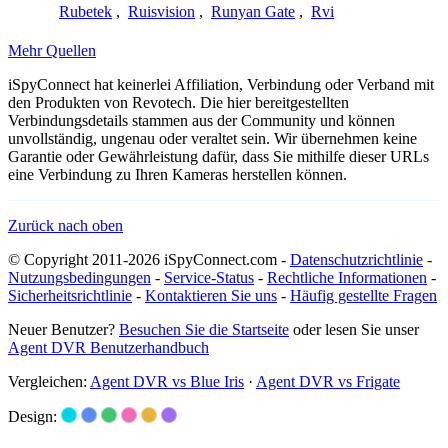
Rubetek
,
Ruisvision
,
Runyan Gate
,
Rvi
Mehr Quellen
iSpyConnect hat keinerlei Affiliation, Verbindung oder Verband mit
den Produkten von Revotech. Die hier bereitgestellten
Verbindungsdetails stammen aus der Community und können
unvollständig, ungenau oder veraltet sein. Wir übernehmen keine
Garantie oder Gewährleistung dafür, dass Sie mithilfe dieser URLs
eine Verbindung zu Ihren Kameras herstellen können.
Zurück nach oben
© Copyright 2011-2026 iSpyConnect.com -
Datenschutzrichtlinie
-
Nutzungsbedingungen
-
Service-Status
-
Rechtliche Informationen
-
Sicherheitsrichtlinie
-
Kontaktieren Sie uns
-
Häufig gestellte Fragen
Neuer Benutzer?
Besuchen Sie die Startseite
oder lesen Sie unser
Agent DVR Benutzerhandbuch
Vergleichen:
Agent DVR vs Blue Iris
·
Agent DVR vs Frigate
Design: