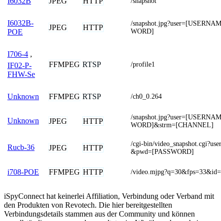
JPEG
HTTP
I6032B
/snapshot
I6032B-
/snapshot.jpg?user=[USERN
JPEG
HTTP
WORD]
POE
I706-4
,
FFMPEG
RTSP
/profile1
IF02-P-
FHW-Se
FFMPEG
RTSP
Unknown
/ch0_0.264
/snapshot.jpg?user=[USERN
Unknown
JPEG
HTTP
WORD]&strm=[CHANNEL]
/cgi-bin/video_snapshot.cgi?
Rucb-36
JPEG
HTTP
&pwd=[PASSWORD]
FFMPEG
HTTP
i708-POE
/video.mjpg?q=30&fps=33&id=
iSpyConnect hat keinerlei Affiliation, Verbindung oder Verband mit
den Produkten von Revotech. Die hier bereitgestellten
Verbindungsdetails stammen aus der Community und können