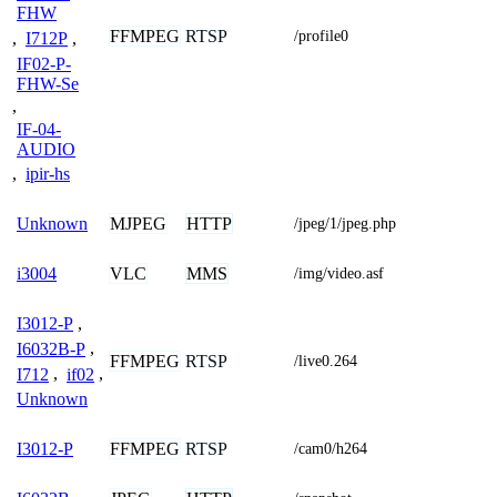
FHW
FFMPEG
RTSP
/profile0
,
I712P
,
IF02-P-
FHW-Se
,
IF-04-
AUDIO
,
ipir-hs
MJPEG
HTTP
Unknown
/jpeg/1/jpeg.php
VLC
MMS
i3004
/img/video.asf
I3012-P
,
I6032B-P
,
FFMPEG
RTSP
/live0.264
I712
,
if02
,
Unknown
FFMPEG
RTSP
I3012-P
/cam0/h264