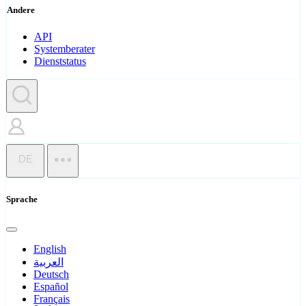
Andere
API
Systemberater
Dienststatus
DE
Sprache
English
العربية
Deutsch
Español
Français