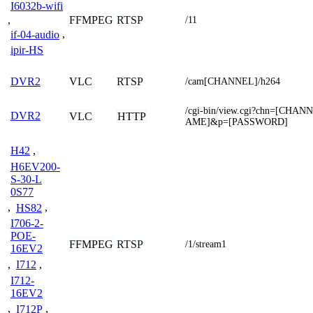
I6032b-wifi
FFMPEG
RTSP
,
/11
if-04-audio
,
ipir-HS
VLC
RTSP
DVR2
/cam[CHANNEL]/h264
/cgi-bin/view.cgi?chn=[CH
DVR2
VLC
HTTP
AME]&p=[PASSWORD]
H42
,
H6EV200-
S-30-L
0S77
,
HS82
,
I706-2-
POE-
FFMPEG
RTSP
/1/stream1
16EV2
,
I712
,
I712-
16EV2
,
I712P
,