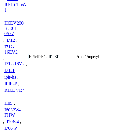
REHCUW-
1
H6EV200-
S-30-L
0S77
,
i712
,
I712-
16EV2
FFMPEG
RTSP
/cam1/mpeg4
,
I712-16V2
,
I712P
,
ipir-hs
,
IPIR-P
,
R16DVR4
H85
,
I6032W-
FHW
,
I706-4
,
I706-P-