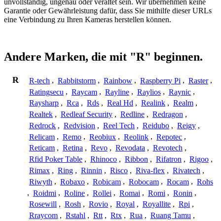
unvollständig, ungenau oder veraltet sein. Wir übernehmen keine
Garantie oder Gewährleistung dafür, dass Sie mithilfe dieser URLs
eine Verbindung zu Ihren Kameras herstellen können.
Andere Marken, die mit "R" beginnen.
R
R-tech
,
Rabbitstorm
,
Rainbow
,
Raspberry Pi
,
Raster
,
Ratingsecu
,
Raycam
,
Rayline
,
Raylios
,
Raynic
,
Raysharp
,
Rca
,
Rds
,
Real Hd
,
Realink
,
Realm
,
Realtek
,
Redleaf Security
,
Redline
,
Redragon
,
Redrock
,
Redvision
,
Reel Tech
,
Reidubo
,
Reigy
,
Relicam
,
Remo
,
Reobiux
,
Reolink
,
Repotec
,
Reticam
,
Retina
,
Revo
,
Revodata
,
Revotech
,
Rfid Poker Table
,
Rhinoco
,
Ribbon
,
Rifatron
,
Rigoo
,
Rimax
,
Ring
,
Rinnin
,
Risco
,
Riva-flex
,
Rivatech
,
Riwyth
,
Robaxo
,
Robicam
,
Robocam
,
Rocam
,
Rohs
,
Roidmi
,
Roline
,
Rollei
,
Romai
,
Romi
,
Ronin
,
Rosewill
,
Rosh
,
Rovio
,
Royal
,
Royallite
,
Rpi
,
Rraycom
,
Rstahl
,
Rtt
,
Rtx
,
Rua
,
Ruang Tamu
,